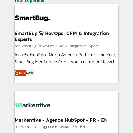
Tout supprimer
SmartBug 🚀 RevOps, CRM & Integration
Experts
par SmartBug 🚀 RevOps, CRM & Integration Experts
As a 3x HubSpot North America Partner of the Year,
SmartBug Media transforms your customer lifecycle
into a revenue engine. Our unified ecosystem
Elite
5.0
includes specialized divisions Globalia (AI &
Software) and Point Success Media (Paid Media),
making this the official home for all three brands. 🔄
Implementation & Integration - Seamless migrations
and system integrations powered by Globalia’s
technical development team. - 19 HubSpot-certified
trainers to drive platform adoption. 📈 Revenue
Markentive - Agence HubSpot - FR - EN
Generation - Full-funnel marketing and high-
par Markentive - Agence HubSpot - FR - EN