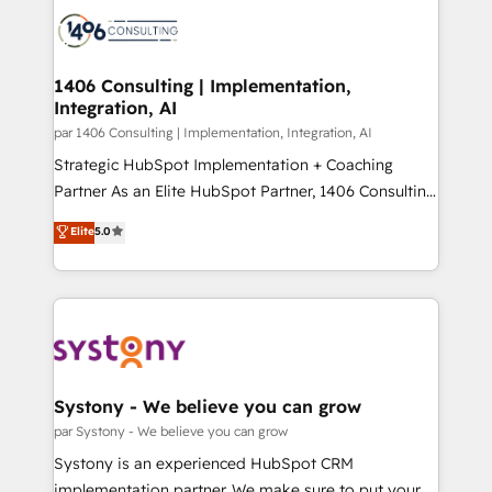
HubSpot CRM Implementation - HubSpot
ード受賞・HUGリーダー ✓ ISO27001:2022 /
Onboarding - Data Migration & Integrations -
ISO9001:2015 取得 ✓ 400社以上の導入実績 ✓
Technical Audit & Optimization Strategic Solutions: -
HubSpot大百科 出版 CRM・AI活用に関するご相談、現
Revenue Operations - Inbound Marketing -
1406 Consulting | Implementation,
状整理の壁打ちなど、構想段階からお気軽にお問い合わ
Integration, AI
Outbound Marketing - HubSpot CMS Website
せください。
Design & Development We empower our clients to
par 1406 Consulting | Implementation, Integration, AI
reach their full potential by providing transparent,
Strategic HubSpot Implementation + Coaching
relationship-driven support. With over 300 HubSpot
Partner As an Elite HubSpot Partner, 1406 Consulting
certifications and accreditations, we deliver both the
helps mid-market revenue teams transform how
Elite
5.0
technical know-how and strategic guidance you
they sell, market, and serve. We don't just build your
need to succeed.
HubSpot—we teach your team to own it, then stay
to help you keep winning. What We Do ⚙️ CRM
Implementations across Marketing, Sales, Service,
Data & Content 📈 Sales & Marketing Alignment +
Revenue Team Enablement 🤖 Breeze AI & Custom
Agent Creation 🔄 Custom Integrations & Data
Systony - We believe you can grow
Migration Why 1406 We become part of your team.
par Systony - We believe you can grow
Your team learns while we build. We fix what others
Systony is an experienced HubSpot CRM
broke. Built for mid-market reality—practical
implementation partner. We make sure to put your