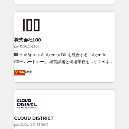
we combine local insight with international reach to
help businesses grow through technology, creativity,
AI and strategy. For over 12 years, we’ve delivered
500+ HubSpot implementations, building end-to-
end solutions that integrate CRM, AI automation,
inbound and loop marketing, content, and digital
株式会社100
creativity. Our multicultural team works in Spanish,
par 株式会社100
Portuguese, and English to design scalable strategies
🏢 HubSpot × AI Agent × DX を統合する「Agentic
that drive measurable growth. 🌎 Highlights: • 10+
CRM パートナー」 経営課題と現場業務をつなぐAIネイ
years as a HubSpot partner. • 2023 Impact Awards:
ティブ・エージェンシーとして、HubSpot Eliteの実装
Elite
4.9
Platform Migration Excellence. • Top 3 Partner of the
力で顧客フロント業務を再設計します。 💡 100inc は何
Year LATAM 2022, 2023, 2024, 2025. • Partner of the
をする会社か？ HubSpotを共通基盤に、AIエージェン
Year 2024. • Organizer of Aliados.ai (AI, marketing &
トを組み込んだ顧客フロント業務（マーケティング・営
tech global congress). 👉 Ready to scale your
業・CS）を組織全体で設計・実装する日本のAIネイテ
business with HubSpot? Let Cebra’s experts help
ィブ・エージェンシーです。事業部・グループ会社・部
you grow faster, smarter, and with impact.
門が分立する組織で、データと業務プロセスのサイロ化
を、CRMを軸とした全社共通基盤に再構築します。意
CLOUD DISTRICT
思決定者・PMO・現場担当者に並走します。 1️⃣
par CLOUD DISTRICT