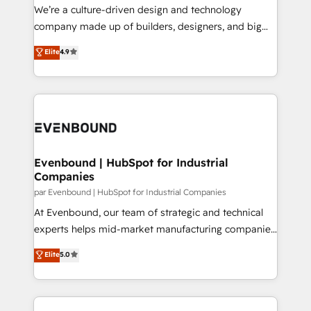
HubSpot導入・活用支援 顧客データの一元化から、
We’re a culture-driven design and technology
GTMの見える化・自動化まで。全Hub統合運用、デー
company made up of builders, designers, and big
タ品質設計、グループ横断のCRM統合に対応します。
thinkers. We blend strategy, design, and
Elite
4.9
2️⃣ AIエージェント組織構築 営業・マーケティング業務
development—always fueled by curiosity—to turn
の一部をAIが自律実行する組織への移行を設計・実装。
ideas, opportunities, and challenges into meaningful
Breeze・Claude等をHubSpotと連携させ、役割定義・
experiences. To us, technology is more than just
運用ルール・成果指標まで含めて設計します。 3️⃣ 全社
code; it’s about creating things that are useful, cool,
DX × AI推進のPMO伴走支援 複数部門をまたぐDX×AI変
and—most importantly—simple. That’s why we lean
革を、構想から実装・定着までPMOとして主導。「設
into bold ideas and shape them into thoughtful
定の代行ではなく、設計の責任」を引き受け、部門横断
products and strategies that actually make a
Evenbound | HubSpot for Industrial
の統合・浸透・変革管理を実行します。 ▸ CMS戦略設
Companies
difference.
計・構築：リード獲得・CVR・SEOを前提にした情報設
par Evenbound | HubSpot for Industrial Companies
計・導線設計・テンプレート設計をContent Hubで一体
At Evenbound, our team of strategic and technical
提供。 ▸ 既存CRM・MAからの移行支援：Salesforce・
experts helps mid-market manufacturing companies
Marketo・Pardot等からの移行、カスタム設計、履歴
achieve real growth. We specialize in delivering
データ移行と活用設計まで。 ▸ AEO対応：ChatGPT・
Elite
5.0
tailored solutions that drive results by leveraging
Perplexity等のAI検索からの流入・引用を前提にコンテ
HubSpot’s platform and data to fuel success.
ンツとサイト構造を最適化。 🏆 なぜ100incを選ぶの
Technical Solutions: - HubSpot Technical Consulting -
か？ ✓ HubSpot Eliteパートナー認定 ✓ HubSpotアワ