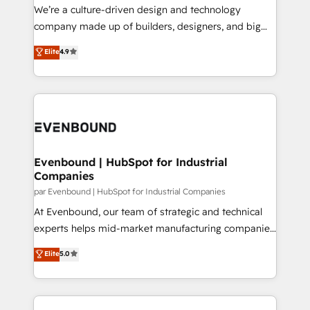
HubSpot導入・活用支援 顧客データの一元化から、
We’re a culture-driven design and technology
GTMの見える化・自動化まで。全Hub統合運用、デー
company made up of builders, designers, and big
タ品質設計、グループ横断のCRM統合に対応します。
thinkers. We blend strategy, design, and
Elite
4.9
2️⃣ AIエージェント組織構築 営業・マーケティング業務
development—always fueled by curiosity—to turn
の一部をAIが自律実行する組織への移行を設計・実装。
ideas, opportunities, and challenges into meaningful
Breeze・Claude等をHubSpotと連携させ、役割定義・
experiences. To us, technology is more than just
運用ルール・成果指標まで含めて設計します。 3️⃣ 全社
code; it’s about creating things that are useful, cool,
DX × AI推進のPMO伴走支援 複数部門をまたぐDX×AI変
and—most importantly—simple. That’s why we lean
革を、構想から実装・定着までPMOとして主導。「設
into bold ideas and shape them into thoughtful
定の代行ではなく、設計の責任」を引き受け、部門横断
products and strategies that actually make a
Evenbound | HubSpot for Industrial
の統合・浸透・変革管理を実行します。 ▸ CMS戦略設
Companies
difference.
計・構築：リード獲得・CVR・SEOを前提にした情報設
par Evenbound | HubSpot for Industrial Companies
計・導線設計・テンプレート設計をContent Hubで一体
At Evenbound, our team of strategic and technical
提供。 ▸ 既存CRM・MAからの移行支援：Salesforce・
experts helps mid-market manufacturing companies
Marketo・Pardot等からの移行、カスタム設計、履歴
achieve real growth. We specialize in delivering
データ移行と活用設計まで。 ▸ AEO対応：ChatGPT・
Elite
5.0
tailored solutions that drive results by leveraging
Perplexity等のAI検索からの流入・引用を前提にコンテ
HubSpot’s platform and data to fuel success.
ンツとサイト構造を最適化。 🏆 なぜ100incを選ぶの
Technical Solutions: - HubSpot Technical Consulting -
か？ ✓ HubSpot Eliteパートナー認定 ✓ HubSpotアワ