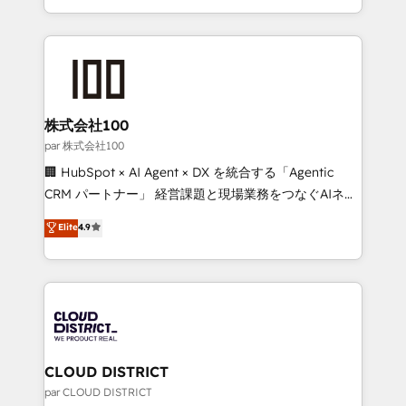
we combine local insight with international reach to
help businesses grow through technology, creativity,
AI and strategy. For over 12 years, we’ve delivered
500+ HubSpot implementations, building end-to-
end solutions that integrate CRM, AI automation,
inbound and loop marketing, content, and digital
株式会社100
creativity. Our multicultural team works in Spanish,
par 株式会社100
Portuguese, and English to design scalable strategies
🏢 HubSpot × AI Agent × DX を統合する「Agentic
that drive measurable growth. 🌎 Highlights: • 10+
CRM パートナー」 経営課題と現場業務をつなぐAIネイ
years as a HubSpot partner. • 2023 Impact Awards:
ティブ・エージェンシーとして、HubSpot Eliteの実装
Elite
4.9
Platform Migration Excellence. • Top 3 Partner of the
力で顧客フロント業務を再設計します。 💡 100inc は何
Year LATAM 2022, 2023, 2024, 2025. • Partner of the
をする会社か？ HubSpotを共通基盤に、AIエージェン
Year 2024. • Organizer of Aliados.ai (AI, marketing &
トを組み込んだ顧客フロント業務（マーケティング・営
tech global congress). 👉 Ready to scale your
業・CS）を組織全体で設計・実装する日本のAIネイテ
business with HubSpot? Let Cebra’s experts help
ィブ・エージェンシーです。事業部・グループ会社・部
you grow faster, smarter, and with impact.
門が分立する組織で、データと業務プロセスのサイロ化
を、CRMを軸とした全社共通基盤に再構築します。意
CLOUD DISTRICT
思決定者・PMO・現場担当者に並走します。 1️⃣
par CLOUD DISTRICT