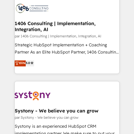
HubSpot CRM Implementation - HubSpot
ード受賞・HUGリーダー ✓ ISO27001:2022 /
Onboarding - Data Migration & Integrations -
ISO9001:2015 取得 ✓ 400社以上の導入実績 ✓
Technical Audit & Optimization Strategic Solutions: -
HubSpot大百科 出版 CRM・AI活用に関するご相談、現
Revenue Operations - Inbound Marketing -
1406 Consulting | Implementation,
状整理の壁打ちなど、構想段階からお気軽にお問い合わ
Integration, AI
Outbound Marketing - HubSpot CMS Website
せください。
Design & Development We empower our clients to
par 1406 Consulting | Implementation, Integration, AI
reach their full potential by providing transparent,
Strategic HubSpot Implementation + Coaching
relationship-driven support. With over 300 HubSpot
Partner As an Elite HubSpot Partner, 1406 Consulting
certifications and accreditations, we deliver both the
helps mid-market revenue teams transform how
Elite
5.0
technical know-how and strategic guidance you
they sell, market, and serve. We don't just build your
need to succeed.
HubSpot—we teach your team to own it, then stay
to help you keep winning. What We Do ⚙️ CRM
Implementations across Marketing, Sales, Service,
Data & Content 📈 Sales & Marketing Alignment +
Revenue Team Enablement 🤖 Breeze AI & Custom
Agent Creation 🔄 Custom Integrations & Data
Systony - We believe you can grow
Migration Why 1406 We become part of your team.
par Systony - We believe you can grow
Your team learns while we build. We fix what others
Systony is an experienced HubSpot CRM
broke. Built for mid-market reality—practical
implementation partner. We make sure to put your