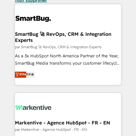
Tout supprimer
SmartBug 🚀 RevOps, CRM & Integration
Experts
par SmartBug 🚀 RevOps, CRM & Integration Experts
As a 3x HubSpot North America Partner of the Year,
SmartBug Media transforms your customer lifecycle
into a revenue engine. Our unified ecosystem
Elite
5.0
includes specialized divisions Globalia (AI &
Software) and Point Success Media (Paid Media),
making this the official home for all three brands. 🔄
Implementation & Integration - Seamless migrations
and system integrations powered by Globalia’s
technical development team. - 19 HubSpot-certified
trainers to drive platform adoption. 📈 Revenue
Markentive - Agence HubSpot - FR - EN
Generation - Full-funnel marketing and high-
par Markentive - Agence HubSpot - FR - EN