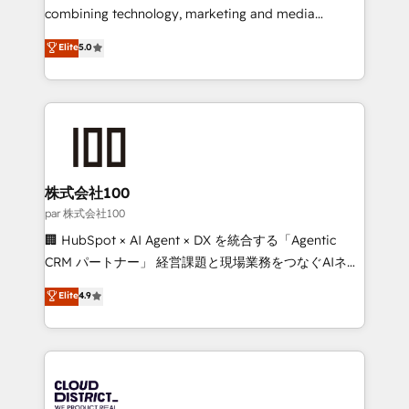
infrastructure—let’s talk.
combining technology, marketing and media
expertise across Latin America and Southern
Elite
5.0
Europe, with teams across 7 countries. Born in Chile,
we combine local insight with international reach to
help businesses grow through technology, creativity,
AI and strategy. For over 12 years, we’ve delivered
500+ HubSpot implementations, building end-to-
end solutions that integrate CRM, AI automation,
inbound and loop marketing, content, and digital
株式会社100
creativity. Our multicultural team works in Spanish,
par 株式会社100
Portuguese, and English to design scalable strategies
🏢 HubSpot × AI Agent × DX を統合する「Agentic
that drive measurable growth. 🌎 Highlights: • 10+
CRM パートナー」 経営課題と現場業務をつなぐAIネイ
years as a HubSpot partner. • 2023 Impact Awards:
ティブ・エージェンシーとして、HubSpot Eliteの実装
Elite
4.9
Platform Migration Excellence. • Top 3 Partner of the
力で顧客フロント業務を再設計します。 💡 100inc は何
Year LATAM 2022, 2023, 2024, 2025. • Partner of the
をする会社か？ HubSpotを共通基盤に、AIエージェン
Year 2024. • Organizer of Aliados.ai (AI, marketing &
トを組み込んだ顧客フロント業務（マーケティング・営
tech global congress). 👉 Ready to scale your
業・CS）を組織全体で設計・実装する日本のAIネイテ
business with HubSpot? Let Cebra’s experts help
ィブ・エージェンシーです。事業部・グループ会社・部
you grow faster, smarter, and with impact.