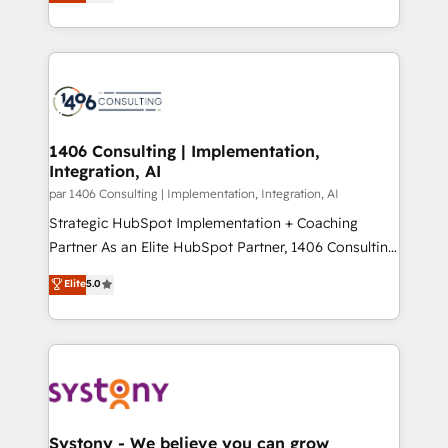
tailored solutions that drive results by leveraging
Perplexity等のAI検索からの流入・引用を前提にコンテ
HubSpot’s platform and data to fuel success.
ンツとサイト構造を最適化。 🏆 なぜ100incを選ぶの
Technical Solutions: - HubSpot Technical Consulting -
か？ ✓ HubSpot Eliteパートナー認定 ✓ HubSpotアワ
HubSpot CRM Implementation - HubSpot
ード受賞・HUGリーダー ✓ ISO27001:2022 /
Onboarding - Data Migration & Integrations -
ISO9001:2015 取得 ✓ 400社以上の導入実績 ✓
Technical Audit & Optimization Strategic Solutions: -
HubSpot大百科 出版 CRM・AI活用に関するご相談、現
Revenue Operations - Inbound Marketing -
1406 Consulting | Implementation,
状整理の壁打ちなど、構想段階からお気軽にお問い合わ
Integration, AI
Outbound Marketing - HubSpot CMS Website
せください。
Design & Development We empower our clients to
par 1406 Consulting | Implementation, Integration, AI
reach their full potential by providing transparent,
Strategic HubSpot Implementation + Coaching
relationship-driven support. With over 300 HubSpot
Partner As an Elite HubSpot Partner, 1406 Consulting
certifications and accreditations, we deliver both the
helps mid-market revenue teams transform how
Elite
5.0
technical know-how and strategic guidance you
they sell, market, and serve. We don't just build your
need to succeed.
HubSpot—we teach your team to own it, then stay
to help you keep winning. What We Do ⚙️ CRM
Implementations across Marketing, Sales, Service,
Data & Content 📈 Sales & Marketing Alignment +
Revenue Team Enablement 🤖 Breeze AI & Custom
Agent Creation 🔄 Custom Integrations & Data
Systony - We believe you can grow