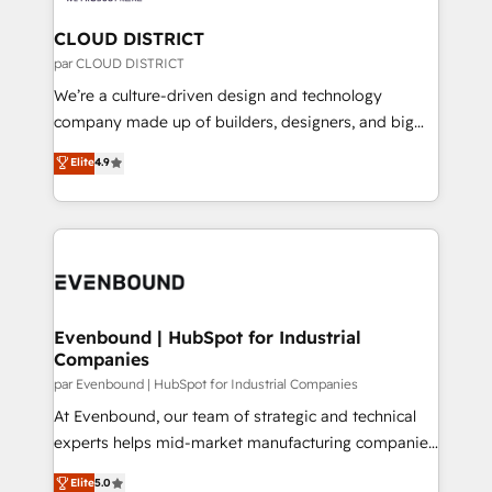
門が分立する組織で、データと業務プロセスのサイロ化
を、CRMを軸とした全社共通基盤に再構築します。意
CLOUD DISTRICT
思決定者・PMO・現場担当者に並走します。 1️⃣
par CLOUD DISTRICT
HubSpot導入・活用支援 顧客データの一元化から、
We’re a culture-driven design and technology
GTMの見える化・自動化まで。全Hub統合運用、デー
company made up of builders, designers, and big
タ品質設計、グループ横断のCRM統合に対応します。
thinkers. We blend strategy, design, and
Elite
4.9
2️⃣ AIエージェント組織構築 営業・マーケティング業務
development—always fueled by curiosity—to turn
の一部をAIが自律実行する組織への移行を設計・実装。
ideas, opportunities, and challenges into meaningful
Breeze・Claude等をHubSpotと連携させ、役割定義・
experiences. To us, technology is more than just
運用ルール・成果指標まで含めて設計します。 3️⃣ 全社
code; it’s about creating things that are useful, cool,
DX × AI推進のPMO伴走支援 複数部門をまたぐDX×AI変
and—most importantly—simple. That’s why we lean
革を、構想から実装・定着までPMOとして主導。「設
into bold ideas and shape them into thoughtful
定の代行ではなく、設計の責任」を引き受け、部門横断
products and strategies that actually make a
Evenbound | HubSpot for Industrial
の統合・浸透・変革管理を実行します。 ▸ CMS戦略設
Companies
difference.
計・構築：リード獲得・CVR・SEOを前提にした情報設
par Evenbound | HubSpot for Industrial Companies
計・導線設計・テンプレート設計をContent Hubで一体
At Evenbound, our team of strategic and technical
提供。 ▸ 既存CRM・MAからの移行支援：Salesforce・
experts helps mid-market manufacturing companies
Marketo・Pardot等からの移行、カスタム設計、履歴
achieve real growth. We specialize in delivering
データ移行と活用設計まで。 ▸ AEO対応：ChatGPT・
Elite
5.0