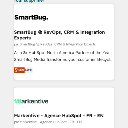
Tout supprimer
SmartBug 🚀 RevOps, CRM & Integration
Experts
par SmartBug 🚀 RevOps, CRM & Integration Experts
As a 3x HubSpot North America Partner of the Year,
SmartBug Media transforms your customer lifecycle
into a revenue engine. Our unified ecosystem
Elite
5.0
includes specialized divisions Globalia (AI &
Software) and Point Success Media (Paid Media),
making this the official home for all three brands. 🔄
Implementation & Integration - Seamless migrations
and system integrations powered by Globalia’s
technical development team. - 19 HubSpot-certified
trainers to drive platform adoption. 📈 Revenue
Markentive - Agence HubSpot - FR - EN
Generation - Full-funnel marketing and high-
par Markentive - Agence HubSpot - FR - EN