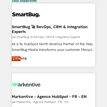
Tout supprimer
SmartBug 🚀 RevOps, CRM & Integration
Experts
par SmartBug 🚀 RevOps, CRM & Integration Experts
As a 3x HubSpot North America Partner of the Year,
SmartBug Media transforms your customer lifecycle
into a revenue engine. Our unified ecosystem
Elite
5.0
includes specialized divisions Globalia (AI &
Software) and Point Success Media (Paid Media),
making this the official home for all three brands. 🔄
Implementation & Integration - Seamless migrations
and system integrations powered by Globalia’s
technical development team. - 19 HubSpot-certified
trainers to drive platform adoption. 📈 Revenue
Markentive - Agence HubSpot - FR - EN
Generation - Full-funnel marketing and high-
par Markentive - Agence HubSpot - FR - EN