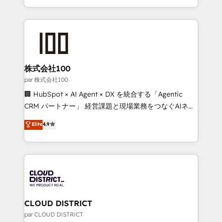
we combine local insight with international reach to
help businesses grow through technology, creativity,
AI and strategy. For over 12 years, we’ve delivered
500+ HubSpot implementations, building end-to-
end solutions that integrate CRM, AI automation,
inbound and loop marketing, content, and digital
株式会社100
creativity. Our multicultural team works in Spanish,
par 株式会社100
Portuguese, and English to design scalable strategies
🏢 HubSpot × AI Agent × DX を統合する「Agentic
that drive measurable growth. 🌎 Highlights: • 10+
CRM パートナー」 経営課題と現場業務をつなぐAIネイ
years as a HubSpot partner. • 2023 Impact Awards:
ティブ・エージェンシーとして、HubSpot Eliteの実装
Elite
4.9
Platform Migration Excellence. • Top 3 Partner of the
力で顧客フロント業務を再設計します。 💡 100inc は何
Year LATAM 2022, 2023, 2024, 2025. • Partner of the
をする会社か？ HubSpotを共通基盤に、AIエージェン
Year 2024. • Organizer of Aliados.ai (AI, marketing &
トを組み込んだ顧客フロント業務（マーケティング・営
tech global congress). 👉 Ready to scale your
業・CS）を組織全体で設計・実装する日本のAIネイテ
business with HubSpot? Let Cebra’s experts help
ィブ・エージェンシーです。事業部・グループ会社・部
you grow faster, smarter, and with impact.
門が分立する組織で、データと業務プロセスのサイロ化
を、CRMを軸とした全社共通基盤に再構築します。意
CLOUD DISTRICT
思決定者・PMO・現場担当者に並走します。 1️⃣
par CLOUD DISTRICT