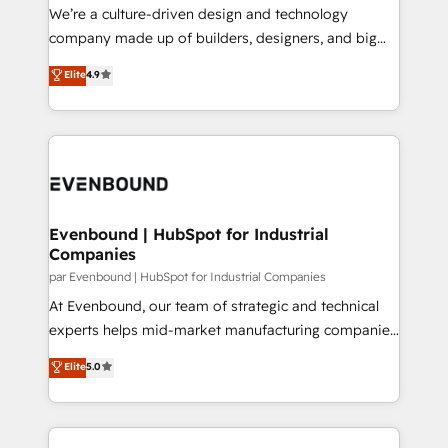
HubSpot導入・活用支援 顧客データの一元化から、
We’re a culture-driven design and technology
GTMの見える化・自動化まで。全Hub統合運用、デー
company made up of builders, designers, and big
タ品質設計、グループ横断のCRM統合に対応します。
thinkers. We blend strategy, design, and
Elite
4.9
2️⃣ AIエージェント組織構築 営業・マーケティング業務
development—always fueled by curiosity—to turn
の一部をAIが自律実行する組織への移行を設計・実装。
ideas, opportunities, and challenges into meaningful
Breeze・Claude等をHubSpotと連携させ、役割定義・
experiences. To us, technology is more than just
運用ルール・成果指標まで含めて設計します。 3️⃣ 全社
code; it’s about creating things that are useful, cool,
DX × AI推進のPMO伴走支援 複数部門をまたぐDX×AI変
and—most importantly—simple. That’s why we lean
革を、構想から実装・定着までPMOとして主導。「設
into bold ideas and shape them into thoughtful
定の代行ではなく、設計の責任」を引き受け、部門横断
products and strategies that actually make a
Evenbound | HubSpot for Industrial
の統合・浸透・変革管理を実行します。 ▸ CMS戦略設
Companies
difference.
計・構築：リード獲得・CVR・SEOを前提にした情報設
par Evenbound | HubSpot for Industrial Companies
計・導線設計・テンプレート設計をContent Hubで一体
At Evenbound, our team of strategic and technical
提供。 ▸ 既存CRM・MAからの移行支援：Salesforce・
experts helps mid-market manufacturing companies
Marketo・Pardot等からの移行、カスタム設計、履歴
achieve real growth. We specialize in delivering
データ移行と活用設計まで。 ▸ AEO対応：ChatGPT・
Elite
5.0
tailored solutions that drive results by leveraging
Perplexity等のAI検索からの流入・引用を前提にコンテ
HubSpot’s platform and data to fuel success.
ンツとサイト構造を最適化。 🏆 なぜ100incを選ぶの
Technical Solutions: - HubSpot Technical Consulting -
か？ ✓ HubSpot Eliteパートナー認定 ✓ HubSpotアワ