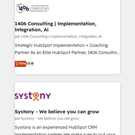
HubSpot CRM Implementation - HubSpot
ード受賞・HUGリーダー ✓ ISO27001:2022 /
Onboarding - Data Migration & Integrations -
ISO9001:2015 取得 ✓ 400社以上の導入実績 ✓
Technical Audit & Optimization Strategic Solutions: -
HubSpot大百科 出版 CRM・AI活用に関するご相談、現
Revenue Operations - Inbound Marketing -
1406 Consulting | Implementation,
状整理の壁打ちなど、構想段階からお気軽にお問い合わ
Integration, AI
Outbound Marketing - HubSpot CMS Website
せください。
Design & Development We empower our clients to
par 1406 Consulting | Implementation, Integration, AI
reach their full potential by providing transparent,
Strategic HubSpot Implementation + Coaching
relationship-driven support. With over 300 HubSpot
Partner As an Elite HubSpot Partner, 1406 Consulting
certifications and accreditations, we deliver both the
helps mid-market revenue teams transform how
Elite
5.0
technical know-how and strategic guidance you
they sell, market, and serve. We don't just build your
need to succeed.
HubSpot—we teach your team to own it, then stay
to help you keep winning. What We Do ⚙️ CRM
Implementations across Marketing, Sales, Service,
Data & Content 📈 Sales & Marketing Alignment +
Revenue Team Enablement 🤖 Breeze AI & Custom
Agent Creation 🔄 Custom Integrations & Data
Systony - We believe you can grow
Migration Why 1406 We become part of your team.
par Systony - We believe you can grow
Your team learns while we build. We fix what others
Systony is an experienced HubSpot CRM
broke. Built for mid-market reality—practical
implementation partner. We make sure to put your