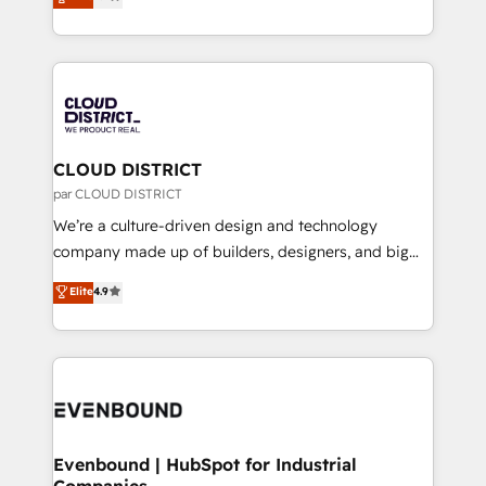
力で顧客フロント業務を再設計します。 💡 100inc は何
LATAM 2022, 2023, 2024, 2025. • Partner of the Year
をする会社か？ HubSpotを共通基盤に、AIエージェン
2024. • Organizer of Aliados.ai (AI, marketing & tech
トを組み込んだ顧客フロント業務（マーケティング・営
global congress). 👉 Ready to scale your business
業・CS）を組織全体で設計・実装する日本のAIネイテ
with HubSpot? Let Cebra’s experts help you grow
ィブ・エージェンシーです。事業部・グループ会社・部
faster, smarter, and with impact.
門が分立する組織で、データと業務プロセスのサイロ化
を、CRMを軸とした全社共通基盤に再構築します。意
CLOUD DISTRICT
思決定者・PMO・現場担当者に並走します。 1️⃣
par CLOUD DISTRICT
HubSpot導入・活用支援 顧客データの一元化から、
We’re a culture-driven design and technology
GTMの見える化・自動化まで。全Hub統合運用、デー
company made up of builders, designers, and big
タ品質設計、グループ横断のCRM統合に対応します。
thinkers. We blend strategy, design, and
Elite
4.9
2️⃣ AIエージェント組織構築 営業・マーケティング業務
development—always fueled by curiosity—to turn
の一部をAIが自律実行する組織への移行を設計・実装。
ideas, opportunities, and challenges into meaningful
Breeze・Claude等をHubSpotと連携させ、役割定義・
experiences. To us, technology is more than just
運用ルール・成果指標まで含めて設計します。 3️⃣ 全社
code; it’s about creating things that are useful, cool,
DX × AI推進のPMO伴走支援 複数部門をまたぐDX×AI変
and—most importantly—simple. That’s why we lean
革を、構想から実装・定着までPMOとして主導。「設
into bold ideas and shape them into thoughtful
定の代行ではなく、設計の責任」を引き受け、部門横断
products and strategies that actually make a
Evenbound | HubSpot for Industrial
の統合・浸透・変革管理を実行します。 ▸ CMS戦略設
Companies
difference.