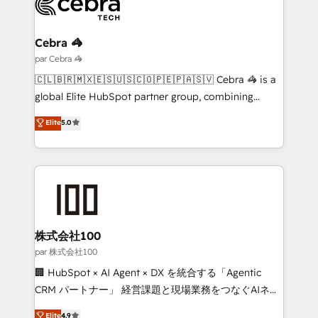
Implementation & Migration · Native & Custom
Integrations · Custom Development · CPQ & FSM ·
Reporting & Analytics · GTM Architecture · Sales &
Cebra 🦓
Marketing Enablement If you’re ready to elevate
par Cebra 🦓
HubSpot from “just your CRM” to your growth
🇨🇱🇧🇷🇲🇽🇪🇸🇺🇸🇨🇴🇵🇪🇵🇦🇸🇻 Cebra 🦓 is a
infrastructure—let’s talk.
global Elite HubSpot partner group, combining
technology, marketing and media expertise across
Elite
5.0
Latin America and Southern Europe, with teams
across 9 countries. Born in Chile, we combine local
insight with international reach to help businesses
grow. For over 12 years, we’ve delivered 500+
HubSpot implementations, building end-to-end
solutions that integrate CRM, AI automation, inbound
and loop marketing, content, and digital creativity.
株式会社100
Our multicultural team works in Spanish, Portuguese,
par 株式会社100
and English to design scalable strategies that drive
🏢 HubSpot × AI Agent × DX を統合する「Agentic
measurable growth. 🌎 Highlights: • 10+ years as a
CRM パートナー」 経営課題と現場業務をつなぐAIネイ
HubSpot partner. • 2023 Impact Awards: Platform
ティブ・エージェンシーとして、HubSpot Eliteの実装
Elite
4.9
Migration Excellence. • Top 3 Partner of the Year