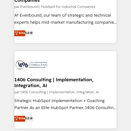
計・構築：リード獲得・CVR・SEOを前提にした情報設
par Evenbound | HubSpot for Industrial Companies
計・導線設計・テンプレート設計をContent Hubで一体
At Evenbound, our team of strategic and technical
提供。 ▸ 既存CRM・MAからの移行支援：Salesforce・
experts helps mid-market manufacturing companies
Marketo・Pardot等からの移行、カスタム設計、履歴
achieve real growth. We specialize in delivering
データ移行と活用設計まで。 ▸ AEO対応：ChatGPT・
Elite
5.0
tailored solutions that drive results by leveraging
Perplexity等のAI検索からの流入・引用を前提にコンテ
HubSpot’s platform and data to fuel success.
ンツとサイト構造を最適化。 🏆 なぜ100incを選ぶの
Technical Solutions: - HubSpot Technical Consulting -
か？ ✓ HubSpot Eliteパートナー認定 ✓ HubSpotアワ
HubSpot CRM Implementation - HubSpot
ード受賞・HUGリーダー ✓ ISO27001:2022 /
Onboarding - Data Migration & Integrations -
ISO9001:2015 取得 ✓ 400社以上の導入実績 ✓
Technical Audit & Optimization Strategic Solutions: -
HubSpot大百科 出版 CRM・AI活用に関するご相談、現
Revenue Operations - Inbound Marketing -
1406 Consulting | Implementation,
状整理の壁打ちなど、構想段階からお気軽にお問い合わ
Integration, AI
Outbound Marketing - HubSpot CMS Website
せください。
Design & Development We empower our clients to
par 1406 Consulting | Implementation, Integration, AI
reach their full potential by providing transparent,
Strategic HubSpot Implementation + Coaching
relationship-driven support. With over 300 HubSpot
Partner As an Elite HubSpot Partner, 1406 Consulting
certifications and accreditations, we deliver both the
helps mid-market revenue teams transform how
Elite
5.0
technical know-how and strategic guidance you
they sell, market, and serve. We don't just build your
need to succeed.
HubSpot—we teach your team to own it, then stay