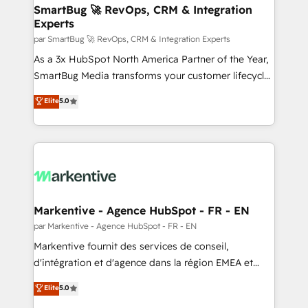
SmartBug 🚀 RevOps, CRM & Integration
Experts
par SmartBug 🚀 RevOps, CRM & Integration Experts
As a 3x HubSpot North America Partner of the Year,
SmartBug Media transforms your customer lifecycle
into a revenue engine. Our unified ecosystem
Elite
5.0
includes specialized divisions Globalia (AI &
Software) and Point Success Media (Paid Media),
making this the official home for all three brands. 🔄
Implementation & Integration - Seamless migrations
and system integrations powered by Globalia’s
technical development team. - 19 HubSpot-certified
trainers to drive platform adoption. 📈 Revenue
Markentive - Agence HubSpot - FR - EN
Generation - Full-funnel marketing and high-
par Markentive - Agence HubSpot - FR - EN
performance advertising via Point Success Media. -
Markentive fournit des services de conseil,
Expert deployment of Breeze AI and custom agents
d'intégration et d'agence dans la région EMEA et
to automate growth. 🏆 Elite Excellence - 8 platform
North America. Avec plus de 115 experts en
Elite
5.0
accreditations and deep HIPAA-compliance
marketing automation, Growth, Revops, CRM et
expertise. - A team of 250+ experts dedicated to