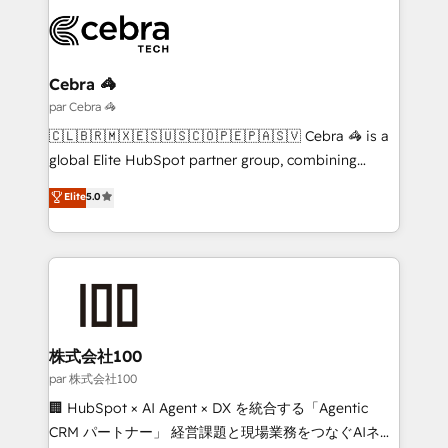
predictable revenue. Specialties: · HubSpot
Partner Elite con +700 implementaciones en LATAM.
Implementation & Migration · Native & Custom
Integrations · Custom Development · CPQ & FSM ·
Reporting & Analytics · GTM Architecture · Sales &
Cebra 🦓
Marketing Enablement If you’re ready to elevate
par Cebra 🦓
HubSpot from “just your CRM” to your growth
🇨🇱🇧🇷🇲🇽🇪🇸🇺🇸🇨🇴🇵🇪🇵🇦🇸🇻 Cebra 🦓 is a
infrastructure—let’s talk.
global Elite HubSpot partner group, combining
technology, marketing and media expertise across
Elite
5.0
Latin America and Southern Europe, with teams
across 9 countries. Born in Chile, we combine local
insight with international reach to help businesses
grow. For over 12 years, we’ve delivered 500+
HubSpot implementations, building end-to-end
solutions that integrate CRM, AI automation, inbound
and loop marketing, content, and digital creativity.
株式会社100
Our multicultural team works in Spanish, Portuguese,
par 株式会社100
and English to design scalable strategies that drive
🏢 HubSpot × AI Agent × DX を統合する「Agentic
measurable growth. 🌎 Highlights: • 10+ years as a
CRM パートナー」 経営課題と現場業務をつなぐAIネイ
HubSpot partner. • 2023 Impact Awards: Platform