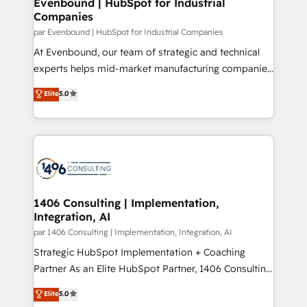
Evenbound | HubSpot for Industrial
の統合・浸透・変革管理を実行します。 ▸ CMS戦略設
Companies
difference.
計・構築：リード獲得・CVR・SEOを前提にした情報設
par Evenbound | HubSpot for Industrial Companies
計・導線設計・テンプレート設計をContent Hubで一体
At Evenbound, our team of strategic and technical
提供。 ▸ 既存CRM・MAからの移行支援：Salesforce・
experts helps mid-market manufacturing companies
Marketo・Pardot等からの移行、カスタム設計、履歴
achieve real growth. We specialize in delivering
データ移行と活用設計まで。 ▸ AEO対応：ChatGPT・
Elite
5.0
tailored solutions that drive results by leveraging
Perplexity等のAI検索からの流入・引用を前提にコンテ
HubSpot’s platform and data to fuel success.
ンツとサイト構造を最適化。 🏆 なぜ100incを選ぶの
Technical Solutions: - HubSpot Technical Consulting -
か？ ✓ HubSpot Eliteパートナー認定 ✓ HubSpotアワ
HubSpot CRM Implementation - HubSpot
ード受賞・HUGリーダー ✓ ISO27001:2022 /
Onboarding - Data Migration & Integrations -
ISO9001:2015 取得 ✓ 400社以上の導入実績 ✓
Technical Audit & Optimization Strategic Solutions: -
HubSpot大百科 出版 CRM・AI活用に関するご相談、現
Revenue Operations - Inbound Marketing -
1406 Consulting | Implementation,
状整理の壁打ちなど、構想段階からお気軽にお問い合わ
Integration, AI
Outbound Marketing - HubSpot CMS Website
せください。
Design & Development We empower our clients to
par 1406 Consulting | Implementation, Integration, AI
reach their full potential by providing transparent,
Strategic HubSpot Implementation + Coaching
relationship-driven support. With over 300 HubSpot
Partner As an Elite HubSpot Partner, 1406 Consulting
certifications and accreditations, we deliver both the
helps mid-market revenue teams transform how
Elite
5.0
technical know-how and strategic guidance you
they sell, market, and serve. We don't just build your