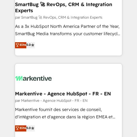
SmartBug 🚀 RevOps, CRM & Integration
Experts
par SmartBug 🚀 RevOps, CRM & Integration Experts
As a 3x HubSpot North America Partner of the Year,
SmartBug Media transforms your customer lifecycle
into a revenue engine. Our unified ecosystem
Elite
5.0
includes specialized divisions Globalia (AI &
Software) and Point Success Media (Paid Media),
making this the official home for all three brands. 🔄
Implementation & Integration - Seamless migrations
and system integrations powered by Globalia’s
technical development team. - 19 HubSpot-certified
trainers to drive platform adoption. 📈 Revenue
Markentive - Agence HubSpot - FR - EN
Generation - Full-funnel marketing and high-
par Markentive - Agence HubSpot - FR - EN
performance advertising via Point Success Media. -
Markentive fournit des services de conseil,
Expert deployment of Breeze AI and custom agents
d'intégration et d'agence dans la région EMEA et
to automate growth. 🏆 Elite Excellence - 8 platform
North America. Avec plus de 115 experts en
Elite
5.0
accreditations and deep HIPAA-compliance
marketing automation, Growth, Revops, CRM et
expertise. - A team of 250+ experts dedicated to