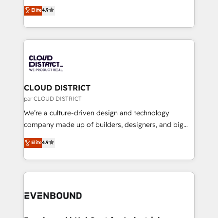
ティブ・エージェンシーとして、HubSpot Eliteの実装
Elite
4.9
Migration Excellence. • Top 3 Partner of the Year
力で顧客フロント業務を再設計します。 💡 100inc は何
LATAM 2022, 2023, 2024, 2025. • Partner of the Year
をする会社か？ HubSpotを共通基盤に、AIエージェン
2024. • Organizer of Aliados.ai (AI, marketing & tech
トを組み込んだ顧客フロント業務（マーケティング・営
global congress). 👉 Ready to scale your business
業・CS）を組織全体で設計・実装する日本のAIネイテ
with HubSpot? Let Cebra’s experts help you grow
ィブ・エージェンシーです。事業部・グループ会社・部
faster, smarter, and with impact.
門が分立する組織で、データと業務プロセスのサイロ化
を、CRMを軸とした全社共通基盤に再構築します。意
CLOUD DISTRICT
思決定者・PMO・現場担当者に並走します。 1️⃣
par CLOUD DISTRICT
HubSpot導入・活用支援 顧客データの一元化から、
We’re a culture-driven design and technology
GTMの見える化・自動化まで。全Hub統合運用、デー
company made up of builders, designers, and big
タ品質設計、グループ横断のCRM統合に対応します。
thinkers. We blend strategy, design, and
Elite
4.9
2️⃣ AIエージェント組織構築 営業・マーケティング業務
development—always fueled by curiosity—to turn
の一部をAIが自律実行する組織への移行を設計・実装。
ideas, opportunities, and challenges into meaningful
Breeze・Claude等をHubSpotと連携させ、役割定義・
experiences. To us, technology is more than just
運用ルール・成果指標まで含めて設計します。 3️⃣ 全社
code; it’s about creating things that are useful, cool,
DX × AI推進のPMO伴走支援 複数部門をまたぐDX×AI変
and—most importantly—simple. That’s why we lean
革を、構想から実装・定着までPMOとして主導。「設
into bold ideas and shape them into thoughtful
定の代行ではなく、設計の責任」を引き受け、部門横断
products and strategies that actually make a