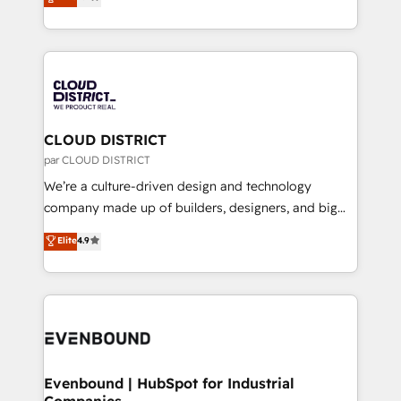
力で顧客フロント業務を再設計します。 💡 100inc は何
LATAM 2022, 2023, 2024, 2025. • Partner of the Year
をする会社か？ HubSpotを共通基盤に、AIエージェン
2024. • Organizer of Aliados.ai (AI, marketing & tech
トを組み込んだ顧客フロント業務（マーケティング・営
global congress). 👉 Ready to scale your business
業・CS）を組織全体で設計・実装する日本のAIネイテ
with HubSpot? Let Cebra’s experts help you grow
ィブ・エージェンシーです。事業部・グループ会社・部
faster, smarter, and with impact.
門が分立する組織で、データと業務プロセスのサイロ化
を、CRMを軸とした全社共通基盤に再構築します。意
CLOUD DISTRICT
思決定者・PMO・現場担当者に並走します。 1️⃣
par CLOUD DISTRICT
HubSpot導入・活用支援 顧客データの一元化から、
We’re a culture-driven design and technology
GTMの見える化・自動化まで。全Hub統合運用、デー
company made up of builders, designers, and big
タ品質設計、グループ横断のCRM統合に対応します。
thinkers. We blend strategy, design, and
Elite
4.9
2️⃣ AIエージェント組織構築 営業・マーケティング業務
development—always fueled by curiosity—to turn
の一部をAIが自律実行する組織への移行を設計・実装。
ideas, opportunities, and challenges into meaningful
Breeze・Claude等をHubSpotと連携させ、役割定義・
experiences. To us, technology is more than just
運用ルール・成果指標まで含めて設計します。 3️⃣ 全社
code; it’s about creating things that are useful, cool,
DX × AI推進のPMO伴走支援 複数部門をまたぐDX×AI変
and—most importantly—simple. That’s why we lean
革を、構想から実装・定着までPMOとして主導。「設
into bold ideas and shape them into thoughtful
定の代行ではなく、設計の責任」を引き受け、部門横断
products and strategies that actually make a
Evenbound | HubSpot for Industrial
の統合・浸透・変革管理を実行します。 ▸ CMS戦略設
Companies
difference.