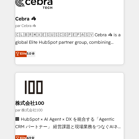
Implementation & Migration · Native & Custom
Integrations · Custom Development · CPQ & FSM ·
Reporting & Analytics · GTM Architecture · Sales &
Cebra 🦓
Marketing Enablement If you’re ready to elevate
par Cebra 🦓
HubSpot from “just your CRM” to your growth
🇨🇱🇧🇷🇲🇽🇪🇸🇺🇸🇨🇴🇵🇪🇵🇦🇸🇻 Cebra 🦓 is a
infrastructure—let’s talk.
global Elite HubSpot partner group, combining
technology, marketing and media expertise across
Elite
5.0
Latin America and Southern Europe, with teams
across 9 countries. Born in Chile, we combine local
insight with international reach to help businesses
grow. For over 12 years, we’ve delivered 500+
HubSpot implementations, building end-to-end
solutions that integrate CRM, AI automation, inbound
and loop marketing, content, and digital creativity.
株式会社100
Our multicultural team works in Spanish, Portuguese,
par 株式会社100
and English to design scalable strategies that drive
🏢 HubSpot × AI Agent × DX を統合する「Agentic
measurable growth. 🌎 Highlights: • 10+ years as a
CRM パートナー」 経営課題と現場業務をつなぐAIネイ
HubSpot partner. • 2023 Impact Awards: Platform
ティブ・エージェンシーとして、HubSpot Eliteの実装
Elite
4.9
Migration Excellence. • Top 3 Partner of the Year