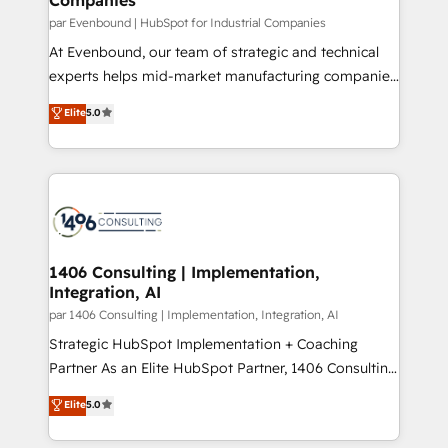
計・構築：リード獲得・CVR・SEOを前提にした情報設
par Evenbound | HubSpot for Industrial Companies
計・導線設計・テンプレート設計をContent Hubで一体
At Evenbound, our team of strategic and technical
提供。 ▸ 既存CRM・MAからの移行支援：Salesforce・
experts helps mid-market manufacturing companies
Marketo・Pardot等からの移行、カスタム設計、履歴
achieve real growth. We specialize in delivering
データ移行と活用設計まで。 ▸ AEO対応：ChatGPT・
Elite
5.0
tailored solutions that drive results by leveraging
Perplexity等のAI検索からの流入・引用を前提にコンテ
HubSpot’s platform and data to fuel success.
ンツとサイト構造を最適化。 🏆 なぜ100incを選ぶの
Technical Solutions: - HubSpot Technical Consulting -
か？ ✓ HubSpot Eliteパートナー認定 ✓ HubSpotアワ
HubSpot CRM Implementation - HubSpot
ード受賞・HUGリーダー ✓ ISO27001:2022 /
Onboarding - Data Migration & Integrations -
ISO9001:2015 取得 ✓ 400社以上の導入実績 ✓
Technical Audit & Optimization Strategic Solutions: -
HubSpot大百科 出版 CRM・AI活用に関するご相談、現
Revenue Operations - Inbound Marketing -
1406 Consulting | Implementation,
状整理の壁打ちなど、構想段階からお気軽にお問い合わ
Integration, AI
Outbound Marketing - HubSpot CMS Website
せください。
Design & Development We empower our clients to
par 1406 Consulting | Implementation, Integration, AI
reach their full potential by providing transparent,
Strategic HubSpot Implementation + Coaching
relationship-driven support. With over 300 HubSpot
Partner As an Elite HubSpot Partner, 1406 Consulting
certifications and accreditations, we deliver both the
helps mid-market revenue teams transform how
Elite
5.0
technical know-how and strategic guidance you
they sell, market, and serve. We don't just build your
need to succeed.
HubSpot—we teach your team to own it, then stay