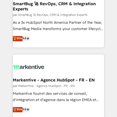
SmartBug 🚀 RevOps, CRM & Integration
Experts
par SmartBug 🚀 RevOps, CRM & Integration Experts
As a 3x HubSpot North America Partner of the Year,
SmartBug Media transforms your customer lifecycle
into a revenue engine. Our unified ecosystem
Elite
5.0
includes specialized divisions Globalia (AI &
Software) and Point Success Media (Paid Media),
making this the official home for all three brands. 🔄
Implementation & Integration - Seamless migrations
and system integrations powered by Globalia’s
technical development team. - 19 HubSpot-certified
trainers to drive platform adoption. 📈 Revenue
Markentive - Agence HubSpot - FR - EN
Generation - Full-funnel marketing and high-
par Markentive - Agence HubSpot - FR - EN
performance advertising via Point Success Media. -
Markentive fournit des services de conseil,
Expert deployment of Breeze AI and custom agents
d'intégration et d'agence dans la région EMEA et
to automate growth. 🏆 Elite Excellence - 8 platform
North America. Avec plus de 115 experts en
Elite
5.0
accreditations and deep HIPAA-compliance
marketing automation, Growth, Revops, CRM et
expertise. - A team of 250+ experts dedicated to