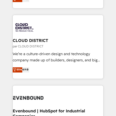
力で顧客フロント業務を再設計します。 💡 100inc は何
LATAM 2022, 2023, 2024, 2025. • Partner of the Year
をする会社か？ HubSpotを共通基盤に、AIエージェン
2024. • Organizer of Aliados.ai (AI, marketing & tech
トを組み込んだ顧客フロント業務（マーケティング・営
global congress). 👉 Ready to scale your business
業・CS）を組織全体で設計・実装する日本のAIネイテ
with HubSpot? Let Cebra’s experts help you grow
ィブ・エージェンシーです。事業部・グループ会社・部
faster, smarter, and with impact.
門が分立する組織で、データと業務プロセスのサイロ化
を、CRMを軸とした全社共通基盤に再構築します。意
CLOUD DISTRICT
思決定者・PMO・現場担当者に並走します。 1️⃣
par CLOUD DISTRICT
HubSpot導入・活用支援 顧客データの一元化から、
We’re a culture-driven design and technology
GTMの見える化・自動化まで。全Hub統合運用、デー
company made up of builders, designers, and big
タ品質設計、グループ横断のCRM統合に対応します。
thinkers. We blend strategy, design, and
Elite
4.9
2️⃣ AIエージェント組織構築 営業・マーケティング業務
development—always fueled by curiosity—to turn
の一部をAIが自律実行する組織への移行を設計・実装。
ideas, opportunities, and challenges into meaningful
Breeze・Claude等をHubSpotと連携させ、役割定義・
experiences. To us, technology is more than just
運用ルール・成果指標まで含めて設計します。 3️⃣ 全社
code; it’s about creating things that are useful, cool,
DX × AI推進のPMO伴走支援 複数部門をまたぐDX×AI変
and—most importantly—simple. That’s why we lean
革を、構想から実装・定着までPMOとして主導。「設
into bold ideas and shape them into thoughtful
定の代行ではなく、設計の責任」を引き受け、部門横断
products and strategies that actually make a
Evenbound | HubSpot for Industrial
の統合・浸透・変革管理を実行します。 ▸ CMS戦略設
Companies
difference.