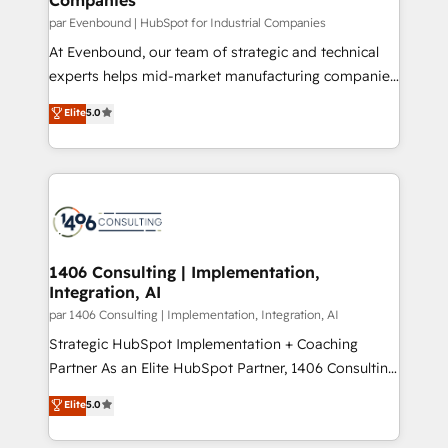
計・構築：リード獲得・CVR・SEOを前提にした情報設
par Evenbound | HubSpot for Industrial Companies
計・導線設計・テンプレート設計をContent Hubで一体
At Evenbound, our team of strategic and technical
提供。 ▸ 既存CRM・MAからの移行支援：Salesforce・
experts helps mid-market manufacturing companies
Marketo・Pardot等からの移行、カスタム設計、履歴
achieve real growth. We specialize in delivering
データ移行と活用設計まで。 ▸ AEO対応：ChatGPT・
Elite
5.0
tailored solutions that drive results by leveraging
Perplexity等のAI検索からの流入・引用を前提にコンテ
HubSpot’s platform and data to fuel success.
ンツとサイト構造を最適化。 🏆 なぜ100incを選ぶの
Technical Solutions: - HubSpot Technical Consulting -
か？ ✓ HubSpot Eliteパートナー認定 ✓ HubSpotアワ
HubSpot CRM Implementation - HubSpot
ード受賞・HUGリーダー ✓ ISO27001:2022 /
Onboarding - Data Migration & Integrations -
ISO9001:2015 取得 ✓ 400社以上の導入実績 ✓
Technical Audit & Optimization Strategic Solutions: -
HubSpot大百科 出版 CRM・AI活用に関するご相談、現
Revenue Operations - Inbound Marketing -
1406 Consulting | Implementation,
状整理の壁打ちなど、構想段階からお気軽にお問い合わ
Integration, AI
Outbound Marketing - HubSpot CMS Website
せください。
Design & Development We empower our clients to
par 1406 Consulting | Implementation, Integration, AI
reach their full potential by providing transparent,
Strategic HubSpot Implementation + Coaching
relationship-driven support. With over 300 HubSpot
Partner As an Elite HubSpot Partner, 1406 Consulting
certifications and accreditations, we deliver both the
helps mid-market revenue teams transform how
Elite
5.0
technical know-how and strategic guidance you
they sell, market, and serve. We don't just build your
need to succeed.
HubSpot—we teach your team to own it, then stay