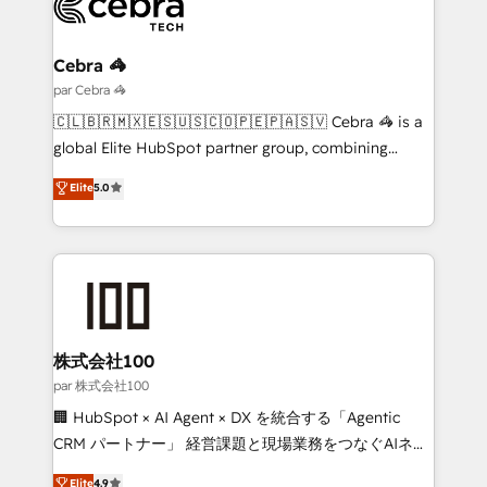
Implementation & Migration · Native & Custom
Integrations · Custom Development · CPQ & FSM ·
Reporting & Analytics · GTM Architecture · Sales &
Cebra 🦓
Marketing Enablement If you’re ready to elevate
par Cebra 🦓
HubSpot from “just your CRM” to your growth
🇨🇱🇧🇷🇲🇽🇪🇸🇺🇸🇨🇴🇵🇪🇵🇦🇸🇻 Cebra 🦓 is a
infrastructure—let’s talk.
global Elite HubSpot partner group, combining
technology, marketing and media expertise across
Elite
5.0
Latin America and Southern Europe, with teams
across 9 countries. Born in Chile, we combine local
insight with international reach to help businesses
grow. For over 12 years, we’ve delivered 500+
HubSpot implementations, building end-to-end
solutions that integrate CRM, AI automation, inbound
and loop marketing, content, and digital creativity.
株式会社100
Our multicultural team works in Spanish, Portuguese,
par 株式会社100
and English to design scalable strategies that drive
🏢 HubSpot × AI Agent × DX を統合する「Agentic
measurable growth. 🌎 Highlights: • 10+ years as a
CRM パートナー」 経営課題と現場業務をつなぐAIネイ
HubSpot partner. • 2023 Impact Awards: Platform
ティブ・エージェンシーとして、HubSpot Eliteの実装
Elite
4.9
Migration Excellence. • Top 3 Partner of the Year