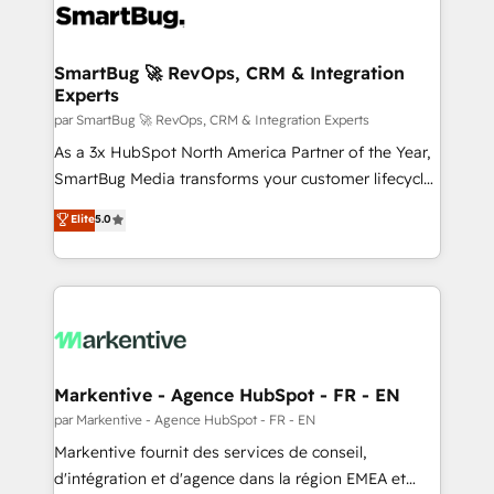
SmartBug 🚀 RevOps, CRM & Integration
Experts
par SmartBug 🚀 RevOps, CRM & Integration Experts
As a 3x HubSpot North America Partner of the Year,
SmartBug Media transforms your customer lifecycle
into a revenue engine. Our unified ecosystem
Elite
5.0
includes specialized divisions Globalia (AI &
Software) and Point Success Media (Paid Media),
making this the official home for all three brands. 🔄
Implementation & Integration - Seamless migrations
and system integrations powered by Globalia’s
technical development team. - 19 HubSpot-certified
trainers to drive platform adoption. 📈 Revenue
Markentive - Agence HubSpot - FR - EN
Generation - Full-funnel marketing and high-
par Markentive - Agence HubSpot - FR - EN
performance advertising via Point Success Media. -
Markentive fournit des services de conseil,
Expert deployment of Breeze AI and custom agents
d'intégration et d'agence dans la région EMEA et