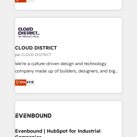
力で顧客フロント業務を再設計します。 💡 100inc は何
LATAM 2022, 2023, 2024, 2025. • Partner of the Year
をする会社か？ HubSpotを共通基盤に、AIエージェン
2024. • Organizer of Aliados.ai (AI, marketing & tech
トを組み込んだ顧客フロント業務（マーケティング・営
global congress). 👉 Ready to scale your business
業・CS）を組織全体で設計・実装する日本のAIネイテ
with HubSpot? Let Cebra’s experts help you grow
ィブ・エージェンシーです。事業部・グループ会社・部
faster, smarter, and with impact.
門が分立する組織で、データと業務プロセスのサイロ化
を、CRMを軸とした全社共通基盤に再構築します。意
CLOUD DISTRICT
思決定者・PMO・現場担当者に並走します。 1️⃣
par CLOUD DISTRICT
HubSpot導入・活用支援 顧客データの一元化から、
We’re a culture-driven design and technology
GTMの見える化・自動化まで。全Hub統合運用、デー
company made up of builders, designers, and big
タ品質設計、グループ横断のCRM統合に対応します。
thinkers. We blend strategy, design, and
Elite
4.9
2️⃣ AIエージェント組織構築 営業・マーケティング業務
development—always fueled by curiosity—to turn
の一部をAIが自律実行する組織への移行を設計・実装。
ideas, opportunities, and challenges into meaningful
Breeze・Claude等をHubSpotと連携させ、役割定義・
experiences. To us, technology is more than just
運用ルール・成果指標まで含めて設計します。 3️⃣ 全社
code; it’s about creating things that are useful, cool,
DX × AI推進のPMO伴走支援 複数部門をまたぐDX×AI変
and—most importantly—simple. That’s why we lean
革を、構想から実装・定着までPMOとして主導。「設
into bold ideas and shape them into thoughtful
定の代行ではなく、設計の責任」を引き受け、部門横断
products and strategies that actually make a
Evenbound | HubSpot for Industrial
の統合・浸透・変革管理を実行します。 ▸ CMS戦略設
Companies
difference.