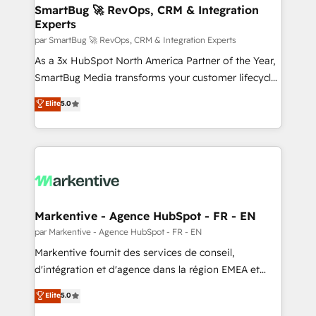
SmartBug 🚀 RevOps, CRM & Integration
Experts
par SmartBug 🚀 RevOps, CRM & Integration Experts
As a 3x HubSpot North America Partner of the Year,
SmartBug Media transforms your customer lifecycle
into a revenue engine. Our unified ecosystem
Elite
5.0
includes specialized divisions Globalia (AI &
Software) and Point Success Media (Paid Media),
making this the official home for all three brands. 🔄
Implementation & Integration - Seamless migrations
and system integrations powered by Globalia’s
technical development team. - 19 HubSpot-certified
trainers to drive platform adoption. 📈 Revenue
Markentive - Agence HubSpot - FR - EN
Generation - Full-funnel marketing and high-
par Markentive - Agence HubSpot - FR - EN
performance advertising via Point Success Media. -
Markentive fournit des services de conseil,
Expert deployment of Breeze AI and custom agents
d'intégration et d'agence dans la région EMEA et
to automate growth. 🏆 Elite Excellence - 8 platform
North America. Avec plus de 115 experts en
Elite
5.0
accreditations and deep HIPAA-compliance
marketing automation, Growth, Revops, CRM et
expertise. - A team of 250+ experts dedicated to