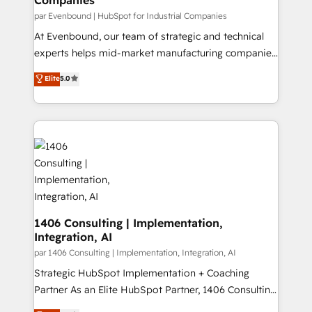
計・構築：リード獲得・CVR・SEOを前提にした情報設
par Evenbound | HubSpot for Industrial Companies
計・導線設計・テンプレート設計をContent Hubで一体
At Evenbound, our team of strategic and technical
提供。 ▸ 既存CRM・MAからの移行支援：Salesforce・
experts helps mid-market manufacturing companies
Marketo・Pardot等からの移行、カスタム設計、履歴
achieve real growth. We specialize in delivering
データ移行と活用設計まで。 ▸ AEO対応：ChatGPT・
Elite
5.0
tailored solutions that drive results by leveraging
Perplexity等のAI検索からの流入・引用を前提にコンテ
HubSpot’s platform and data to fuel success.
ンツとサイト構造を最適化。 🏆 なぜ100incを選ぶの
Technical Solutions: - HubSpot Technical Consulting -
か？ ✓ HubSpot Eliteパートナー認定 ✓ HubSpotアワ
HubSpot CRM Implementation - HubSpot
ード受賞・HUGリーダー ✓ ISO27001:2022 /
Onboarding - Data Migration & Integrations -
ISO9001:2015 取得 ✓ 400社以上の導入実績 ✓
Technical Audit & Optimization Strategic Solutions: -
HubSpot大百科 出版 CRM・AI活用に関するご相談、現
Revenue Operations - Inbound Marketing -
状整理の壁打ちなど、構想段階からお気軽にお問い合わ
Outbound Marketing - HubSpot CMS Website
せください。
Design & Development We empower our clients to
1406 Consulting | Implementation,
Integration, AI
reach their full potential by providing transparent,
relationship-driven support. With over 300 HubSpot
par 1406 Consulting | Implementation, Integration, AI
certifications and accreditations, we deliver both the
Strategic HubSpot Implementation + Coaching
technical know-how and strategic guidance you
Partner As an Elite HubSpot Partner, 1406 Consulting
need to succeed.
helps mid-market revenue teams transform how