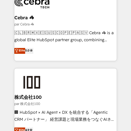
Implementation & Migration · Native & Custom
Integrations · Custom Development · CPQ & FSM ·
Reporting & Analytics · GTM Architecture · Sales &
Cebra 🦓
Marketing Enablement If you’re ready to elevate
par Cebra 🦓
HubSpot from “just your CRM” to your growth
🇨🇱🇧🇷🇲🇽🇪🇸🇺🇸🇨🇴🇵🇪🇵🇦🇸🇻 Cebra 🦓 is a
infrastructure—let’s talk.
global Elite HubSpot partner group, combining
technology, marketing and media expertise across
Elite
5.0
Latin America and Southern Europe, with teams
across 9 countries. Born in Chile, we combine local
insight with international reach to help businesses
grow. For over 12 years, we’ve delivered 500+
HubSpot implementations, building end-to-end
solutions that integrate CRM, AI automation, inbound
and loop marketing, content, and digital creativity.
株式会社100
Our multicultural team works in Spanish, Portuguese,
par 株式会社100
and English to design scalable strategies that drive
🏢 HubSpot × AI Agent × DX を統合する「Agentic
measurable growth. 🌎 Highlights: • 10+ years as a
CRM パートナー」 経営課題と現場業務をつなぐAIネイ
HubSpot partner. • 2023 Impact Awards: Platform
ティブ・エージェンシーとして、HubSpot Eliteの実装
Elite
4.9
Migration Excellence. • Top 3 Partner of the Year