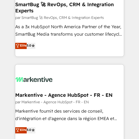
SmartBug 🚀 RevOps, CRM & Integration
Experts
par SmartBug 🚀 RevOps, CRM & Integration Experts
As a 3x HubSpot North America Partner of the Year,
SmartBug Media transforms your customer lifecycle
into a revenue engine. Our unified ecosystem
Elite
5.0
includes specialized divisions Globalia (AI &
Software) and Point Success Media (Paid Media),
making this the official home for all three brands. 🔄
Implementation & Integration - Seamless migrations
and system integrations powered by Globalia’s
technical development team. - 19 HubSpot-certified
trainers to drive platform adoption. 📈 Revenue
Markentive - Agence HubSpot - FR - EN
Generation - Full-funnel marketing and high-
par Markentive - Agence HubSpot - FR - EN
performance advertising via Point Success Media. -
Markentive fournit des services de conseil,
Expert deployment of Breeze AI and custom agents
d'intégration et d'agence dans la région EMEA et
to automate growth. 🏆 Elite Excellence - 8 platform
North America. Avec plus de 115 experts en
Elite
5.0
accreditations and deep HIPAA-compliance
marketing automation, Growth, Revops, CRM et
expertise. - A team of 250+ experts dedicated to