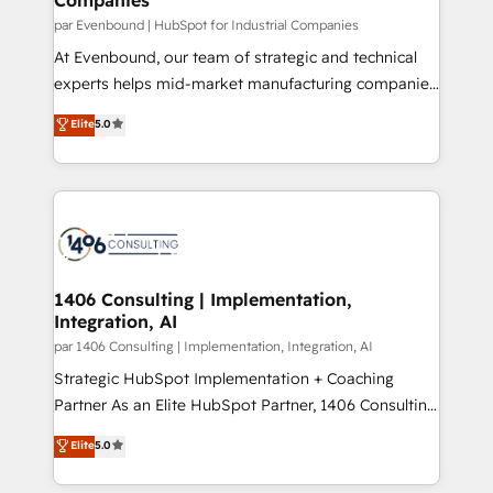
計・構築：リード獲得・CVR・SEOを前提にした情報設
par Evenbound | HubSpot for Industrial Companies
計・導線設計・テンプレート設計をContent Hubで一体
At Evenbound, our team of strategic and technical
提供。 ▸ 既存CRM・MAからの移行支援：Salesforce・
experts helps mid-market manufacturing companies
Marketo・Pardot等からの移行、カスタム設計、履歴
achieve real growth. We specialize in delivering
データ移行と活用設計まで。 ▸ AEO対応：ChatGPT・
Elite
5.0
tailored solutions that drive results by leveraging
Perplexity等のAI検索からの流入・引用を前提にコンテ
HubSpot’s platform and data to fuel success.
ンツとサイト構造を最適化。 🏆 なぜ100incを選ぶの
Technical Solutions: - HubSpot Technical Consulting -
か？ ✓ HubSpot Eliteパートナー認定 ✓ HubSpotアワ
HubSpot CRM Implementation - HubSpot
ード受賞・HUGリーダー ✓ ISO27001:2022 /
Onboarding - Data Migration & Integrations -
ISO9001:2015 取得 ✓ 400社以上の導入実績 ✓
Technical Audit & Optimization Strategic Solutions: -
HubSpot大百科 出版 CRM・AI活用に関するご相談、現
Revenue Operations - Inbound Marketing -
1406 Consulting | Implementation,
状整理の壁打ちなど、構想段階からお気軽にお問い合わ
Integration, AI
Outbound Marketing - HubSpot CMS Website
せください。
Design & Development We empower our clients to
par 1406 Consulting | Implementation, Integration, AI
reach their full potential by providing transparent,
Strategic HubSpot Implementation + Coaching
relationship-driven support. With over 300 HubSpot
Partner As an Elite HubSpot Partner, 1406 Consulting
certifications and accreditations, we deliver both the
helps mid-market revenue teams transform how
Elite
5.0
technical know-how and strategic guidance you
they sell, market, and serve. We don't just build your
need to succeed.
HubSpot—we teach your team to own it, then stay