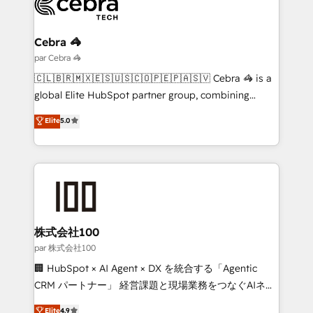
Implementation & Migration · Native & Custom
Integrations · Custom Development · CPQ & FSM ·
Reporting & Analytics · GTM Architecture · Sales &
Cebra 🦓
Marketing Enablement If you’re ready to elevate
par Cebra 🦓
HubSpot from “just your CRM” to your growth
🇨🇱🇧🇷🇲🇽🇪🇸🇺🇸🇨🇴🇵🇪🇵🇦🇸🇻 Cebra 🦓 is a
infrastructure—let’s talk.
global Elite HubSpot partner group, combining
technology, marketing and media expertise across
Elite
5.0
Latin America and Southern Europe, with teams
across 9 countries. Born in Chile, we combine local
insight with international reach to help businesses
grow. For over 12 years, we’ve delivered 500+
HubSpot implementations, building end-to-end
solutions that integrate CRM, AI automation, inbound
and loop marketing, content, and digital creativity.
株式会社100
Our multicultural team works in Spanish, Portuguese,
par 株式会社100
and English to design scalable strategies that drive
🏢 HubSpot × AI Agent × DX を統合する「Agentic
measurable growth. 🌎 Highlights: • 10+ years as a
CRM パートナー」 経営課題と現場業務をつなぐAIネイ
HubSpot partner. • 2023 Impact Awards: Platform
ティブ・エージェンシーとして、HubSpot Eliteの実装
Elite
4.9
Migration Excellence. • Top 3 Partner of the Year