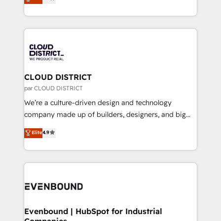
力で顧客フロント業務を再設計します。 💡 100inc は何
LATAM 2022, 2023, 2024, 2025. • Partner of the Year
をする会社か？ HubSpotを共通基盤に、AIエージェン
2024. • Organizer of Aliados.ai (AI, marketing & tech
トを組み込んだ顧客フロント業務（マーケティング・営
global congress). 👉 Ready to scale your business
業・CS）を組織全体で設計・実装する日本のAIネイテ
with HubSpot? Let Cebra’s experts help you grow
ィブ・エージェンシーです。事業部・グループ会社・部
faster, smarter, and with impact.
門が分立する組織で、データと業務プロセスのサイロ化
を、CRMを軸とした全社共通基盤に再構築します。意
CLOUD DISTRICT
思決定者・PMO・現場担当者に並走します。 1️⃣
par CLOUD DISTRICT
HubSpot導入・活用支援 顧客データの一元化から、
We’re a culture-driven design and technology
GTMの見える化・自動化まで。全Hub統合運用、デー
company made up of builders, designers, and big
タ品質設計、グループ横断のCRM統合に対応します。
thinkers. We blend strategy, design, and
Elite
4.9
2️⃣ AIエージェント組織構築 営業・マーケティング業務
development—always fueled by curiosity—to turn
の一部をAIが自律実行する組織への移行を設計・実装。
ideas, opportunities, and challenges into meaningful
Breeze・Claude等をHubSpotと連携させ、役割定義・
experiences. To us, technology is more than just
運用ルール・成果指標まで含めて設計します。 3️⃣ 全社
code; it’s about creating things that are useful, cool,
DX × AI推進のPMO伴走支援 複数部門をまたぐDX×AI変
and—most importantly—simple. That’s why we lean
革を、構想から実装・定着までPMOとして主導。「設
into bold ideas and shape them into thoughtful
定の代行ではなく、設計の責任」を引き受け、部門横断
products and strategies that actually make a
Evenbound | HubSpot for Industrial
の統合・浸透・変革管理を実行します。 ▸ CMS戦略設
Companies
difference.