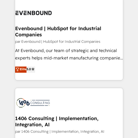
運用ルール・成果指標まで含めて設計します。 3️⃣ 全社
code; it’s about creating things that are useful, cool,
DX × AI推進のPMO伴走支援 複数部門をまたぐDX×AI変
and—most importantly—simple. That’s why we lean
革を、構想から実装・定着までPMOとして主導。「設
into bold ideas and shape them into thoughtful
定の代行ではなく、設計の責任」を引き受け、部門横断
products and strategies that actually make a
Evenbound | HubSpot for Industrial
の統合・浸透・変革管理を実行します。 ▸ CMS戦略設
Companies
difference.
計・構築：リード獲得・CVR・SEOを前提にした情報設
par Evenbound | HubSpot for Industrial Companies
計・導線設計・テンプレート設計をContent Hubで一体
At Evenbound, our team of strategic and technical
提供。 ▸ 既存CRM・MAからの移行支援：Salesforce・
experts helps mid-market manufacturing companies
Marketo・Pardot等からの移行、カスタム設計、履歴
achieve real growth. We specialize in delivering
データ移行と活用設計まで。 ▸ AEO対応：ChatGPT・
Elite
5.0
tailored solutions that drive results by leveraging
Perplexity等のAI検索からの流入・引用を前提にコンテ
HubSpot’s platform and data to fuel success.
ンツとサイト構造を最適化。 🏆 なぜ100incを選ぶの
Technical Solutions: - HubSpot Technical Consulting -
か？ ✓ HubSpot Eliteパートナー認定 ✓ HubSpotアワ
HubSpot CRM Implementation - HubSpot
ード受賞・HUGリーダー ✓ ISO27001:2022 /
Onboarding - Data Migration & Integrations -
ISO9001:2015 取得 ✓ 400社以上の導入実績 ✓
Technical Audit & Optimization Strategic Solutions: -
HubSpot大百科 出版 CRM・AI活用に関するご相談、現
Revenue Operations - Inbound Marketing -
1406 Consulting | Implementation,
状整理の壁打ちなど、構想段階からお気軽にお問い合わ
Integration, AI
Outbound Marketing - HubSpot CMS Website
せください。
Design & Development We empower our clients to
par 1406 Consulting | Implementation, Integration, AI