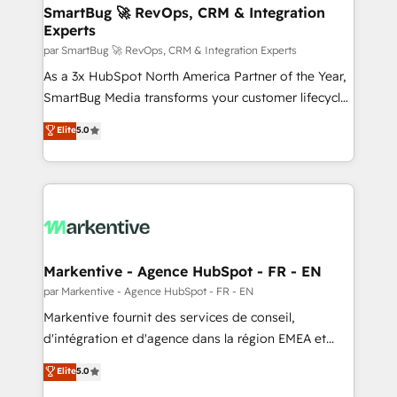
SmartBug 🚀 RevOps, CRM & Integration
Experts
par SmartBug 🚀 RevOps, CRM & Integration Experts
As a 3x HubSpot North America Partner of the Year,
SmartBug Media transforms your customer lifecycle
into a revenue engine. Our unified ecosystem
Elite
5.0
includes specialized divisions Globalia (AI &
Software) and Point Success Media (Paid Media),
making this the official home for all three brands. 🔄
Implementation & Integration - Seamless migrations
and system integrations powered by Globalia’s
technical development team. - 19 HubSpot-certified
trainers to drive platform adoption. 📈 Revenue
Markentive - Agence HubSpot - FR - EN
Generation - Full-funnel marketing and high-
par Markentive - Agence HubSpot - FR - EN
performance advertising via Point Success Media. -
Markentive fournit des services de conseil,
Expert deployment of Breeze AI and custom agents
d'intégration et d'agence dans la région EMEA et
to automate growth. 🏆 Elite Excellence - 8 platform
North America. Avec plus de 115 experts en
Elite
5.0
accreditations and deep HIPAA-compliance
marketing automation, Growth, Revops, CRM et
expertise. - A team of 250+ experts dedicated to