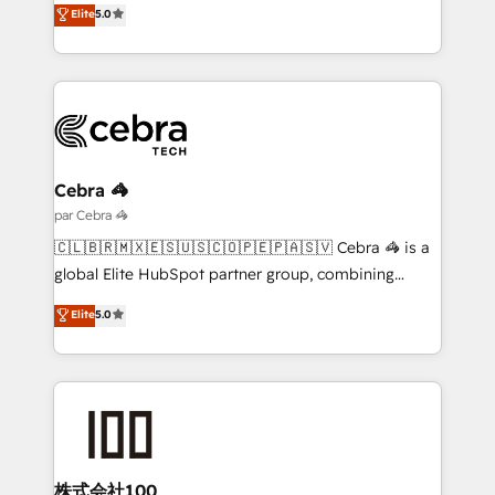
Elite
5.0
donde todos tendrán la misma IA, va a ganar quien
engine. We combine RevOps strategy with deep
tenga el mejor contexto para alimentarla. Sin
technical execution to help teams scale faster—with
contexto, la IA improvisa. Con el tuyo, se vuelve una
cleaner data, smarter automation, and more
ventaja que nadie más tiene. No es teoría: somos
predictable revenue. Specialties: · HubSpot
Partner Elite con +700 implementaciones en LATAM.
Implementation & Migration · Native & Custom
Integrations · Custom Development · CPQ & FSM ·
Reporting & Analytics · GTM Architecture · Sales &
Cebra 🦓
Marketing Enablement If you’re ready to elevate
par Cebra 🦓
HubSpot from “just your CRM” to your growth
🇨🇱🇧🇷🇲🇽🇪🇸🇺🇸🇨🇴🇵🇪🇵🇦🇸🇻 Cebra 🦓 is a
infrastructure—let’s talk.
global Elite HubSpot partner group, combining
technology, marketing and media expertise across
Elite
5.0
Latin America and Southern Europe, with teams
across 9 countries. Born in Chile, we combine local
insight with international reach to help businesses
grow. For over 12 years, we’ve delivered 500+
HubSpot implementations, building end-to-end
solutions that integrate CRM, AI automation, inbound
and loop marketing, content, and digital creativity.
株式会社100