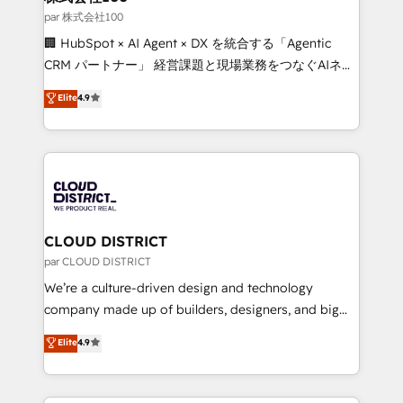
Our multicultural team works in Spanish, Portuguese,
par 株式会社100
and English to design scalable strategies that drive
🏢 HubSpot × AI Agent × DX を統合する「Agentic
measurable growth. 🌎 Highlights: • 10+ years as a
CRM パートナー」 経営課題と現場業務をつなぐAIネイ
HubSpot partner. • 2023 Impact Awards: Platform
ティブ・エージェンシーとして、HubSpot Eliteの実装
Elite
4.9
Migration Excellence. • Top 3 Partner of the Year
力で顧客フロント業務を再設計します。 💡 100inc は何
LATAM 2022, 2023, 2024, 2025. • Partner of the Year
をする会社か？ HubSpotを共通基盤に、AIエージェン
2024. • Organizer of Aliados.ai (AI, marketing & tech
トを組み込んだ顧客フロント業務（マーケティング・営
global congress). 👉 Ready to scale your business
業・CS）を組織全体で設計・実装する日本のAIネイテ
with HubSpot? Let Cebra’s experts help you grow
ィブ・エージェンシーです。事業部・グループ会社・部
faster, smarter, and with impact.
門が分立する組織で、データと業務プロセスのサイロ化
を、CRMを軸とした全社共通基盤に再構築します。意
CLOUD DISTRICT
思決定者・PMO・現場担当者に並走します。 1️⃣
par CLOUD DISTRICT
HubSpot導入・活用支援 顧客データの一元化から、
We’re a culture-driven design and technology
GTMの見える化・自動化まで。全Hub統合運用、デー
company made up of builders, designers, and big
タ品質設計、グループ横断のCRM統合に対応します。
thinkers. We blend strategy, design, and
Elite
4.9
2️⃣ AIエージェント組織構築 営業・マーケティング業務
development—always fueled by curiosity—to turn
の一部をAIが自律実行する組織への移行を設計・実装。
ideas, opportunities, and challenges into meaningful
Breeze・Claude等をHubSpotと連携させ、役割定義・
experiences. To us, technology is more than just