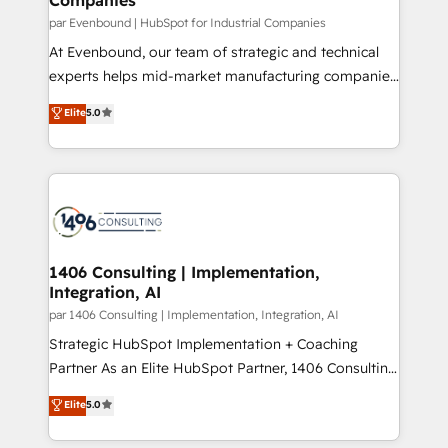
計・構築：リード獲得・CVR・SEOを前提にした情報設
par Evenbound | HubSpot for Industrial Companies
計・導線設計・テンプレート設計をContent Hubで一体
At Evenbound, our team of strategic and technical
提供。 ▸ 既存CRM・MAからの移行支援：Salesforce・
experts helps mid-market manufacturing companies
Marketo・Pardot等からの移行、カスタム設計、履歴
achieve real growth. We specialize in delivering
データ移行と活用設計まで。 ▸ AEO対応：ChatGPT・
Elite
5.0
tailored solutions that drive results by leveraging
Perplexity等のAI検索からの流入・引用を前提にコンテ
HubSpot’s platform and data to fuel success.
ンツとサイト構造を最適化。 🏆 なぜ100incを選ぶの
Technical Solutions: - HubSpot Technical Consulting -
か？ ✓ HubSpot Eliteパートナー認定 ✓ HubSpotアワ
HubSpot CRM Implementation - HubSpot
ード受賞・HUGリーダー ✓ ISO27001:2022 /
Onboarding - Data Migration & Integrations -
ISO9001:2015 取得 ✓ 400社以上の導入実績 ✓
Technical Audit & Optimization Strategic Solutions: -
HubSpot大百科 出版 CRM・AI活用に関するご相談、現
Revenue Operations - Inbound Marketing -
1406 Consulting | Implementation,
状整理の壁打ちなど、構想段階からお気軽にお問い合わ
Integration, AI
Outbound Marketing - HubSpot CMS Website
せください。
Design & Development We empower our clients to
par 1406 Consulting | Implementation, Integration, AI
reach their full potential by providing transparent,
Strategic HubSpot Implementation + Coaching
relationship-driven support. With over 300 HubSpot
Partner As an Elite HubSpot Partner, 1406 Consulting
certifications and accreditations, we deliver both the
helps mid-market revenue teams transform how
Elite
5.0
technical know-how and strategic guidance you
they sell, market, and serve. We don't just build your
need to succeed.
HubSpot—we teach your team to own it, then stay