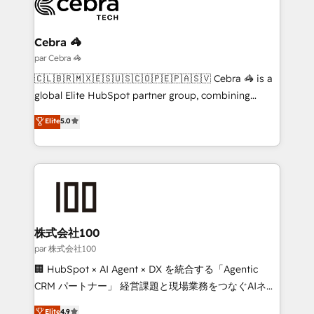
Implementation & Migration · Native & Custom
Integrations · Custom Development · CPQ & FSM ·
Reporting & Analytics · GTM Architecture · Sales &
Cebra 🦓
Marketing Enablement If you’re ready to elevate
par Cebra 🦓
HubSpot from “just your CRM” to your growth
🇨🇱🇧🇷🇲🇽🇪🇸🇺🇸🇨🇴🇵🇪🇵🇦🇸🇻 Cebra 🦓 is a
infrastructure—let’s talk.
global Elite HubSpot partner group, combining
technology, marketing and media expertise across
Elite
5.0
Latin America and Southern Europe, with teams
across 9 countries. Born in Chile, we combine local
insight with international reach to help businesses
grow. For over 12 years, we’ve delivered 500+
HubSpot implementations, building end-to-end
solutions that integrate CRM, AI automation, inbound
and loop marketing, content, and digital creativity.
株式会社100
Our multicultural team works in Spanish, Portuguese,
par 株式会社100
and English to design scalable strategies that drive
🏢 HubSpot × AI Agent × DX を統合する「Agentic
measurable growth. 🌎 Highlights: • 10+ years as a
CRM パートナー」 経営課題と現場業務をつなぐAIネイ
HubSpot partner. • 2023 Impact Awards: Platform
ティブ・エージェンシーとして、HubSpot Eliteの実装
Elite
4.9
Migration Excellence. • Top 3 Partner of the Year