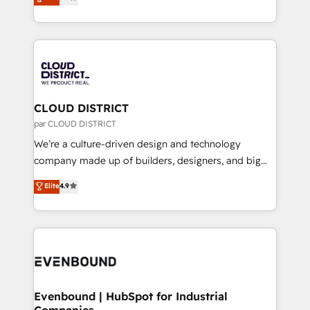
力で顧客フロント業務を再設計します。 💡 100inc は何
LATAM 2022, 2023, 2024, 2025. • Partner of the Year
をする会社か？ HubSpotを共通基盤に、AIエージェン
2024. • Organizer of Aliados.ai (AI, marketing & tech
トを組み込んだ顧客フロント業務（マーケティング・営
global congress). 👉 Ready to scale your business
業・CS）を組織全体で設計・実装する日本のAIネイテ
with HubSpot? Let Cebra’s experts help you grow
ィブ・エージェンシーです。事業部・グループ会社・部
faster, smarter, and with impact.
門が分立する組織で、データと業務プロセスのサイロ化
を、CRMを軸とした全社共通基盤に再構築します。意
CLOUD DISTRICT
思決定者・PMO・現場担当者に並走します。 1️⃣
par CLOUD DISTRICT
HubSpot導入・活用支援 顧客データの一元化から、
We’re a culture-driven design and technology
GTMの見える化・自動化まで。全Hub統合運用、デー
company made up of builders, designers, and big
タ品質設計、グループ横断のCRM統合に対応します。
thinkers. We blend strategy, design, and
Elite
4.9
2️⃣ AIエージェント組織構築 営業・マーケティング業務
development—always fueled by curiosity—to turn
の一部をAIが自律実行する組織への移行を設計・実装。
ideas, opportunities, and challenges into meaningful
Breeze・Claude等をHubSpotと連携させ、役割定義・
experiences. To us, technology is more than just
運用ルール・成果指標まで含めて設計します。 3️⃣ 全社
code; it’s about creating things that are useful, cool,
DX × AI推進のPMO伴走支援 複数部門をまたぐDX×AI変
and—most importantly—simple. That’s why we lean
革を、構想から実装・定着までPMOとして主導。「設
into bold ideas and shape them into thoughtful
定の代行ではなく、設計の責任」を引き受け、部門横断
products and strategies that actually make a
Evenbound | HubSpot for Industrial
の統合・浸透・変革管理を実行します。 ▸ CMS戦略設
Companies
difference.