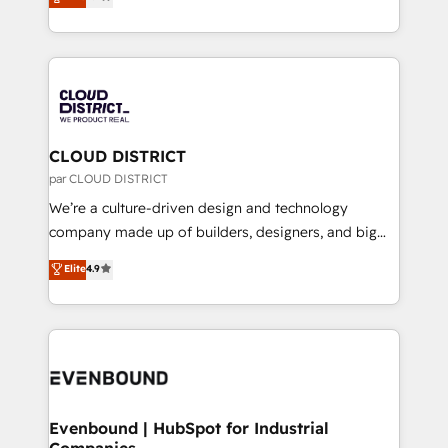
力で顧客フロント業務を再設計します。 💡 100inc は何
LATAM 2022, 2023, 2024, 2025. • Partner of the Year
をする会社か？ HubSpotを共通基盤に、AIエージェン
2024. • Organizer of Aliados.ai (AI, marketing & tech
トを組み込んだ顧客フロント業務（マーケティング・営
global congress). 👉 Ready to scale your business
業・CS）を組織全体で設計・実装する日本のAIネイテ
with HubSpot? Let Cebra’s experts help you grow
ィブ・エージェンシーです。事業部・グループ会社・部
faster, smarter, and with impact.
門が分立する組織で、データと業務プロセスのサイロ化
を、CRMを軸とした全社共通基盤に再構築します。意
CLOUD DISTRICT
思決定者・PMO・現場担当者に並走します。 1️⃣
par CLOUD DISTRICT
HubSpot導入・活用支援 顧客データの一元化から、
We’re a culture-driven design and technology
GTMの見える化・自動化まで。全Hub統合運用、デー
company made up of builders, designers, and big
タ品質設計、グループ横断のCRM統合に対応します。
thinkers. We blend strategy, design, and
Elite
4.9
2️⃣ AIエージェント組織構築 営業・マーケティング業務
development—always fueled by curiosity—to turn
の一部をAIが自律実行する組織への移行を設計・実装。
ideas, opportunities, and challenges into meaningful
Breeze・Claude等をHubSpotと連携させ、役割定義・
experiences. To us, technology is more than just
運用ルール・成果指標まで含めて設計します。 3️⃣ 全社
code; it’s about creating things that are useful, cool,
DX × AI推進のPMO伴走支援 複数部門をまたぐDX×AI変
and—most importantly—simple. That’s why we lean
革を、構想から実装・定着までPMOとして主導。「設
into bold ideas and shape them into thoughtful
定の代行ではなく、設計の責任」を引き受け、部門横断
products and strategies that actually make a
Evenbound | HubSpot for Industrial
の統合・浸透・変革管理を実行します。 ▸ CMS戦略設
Companies
difference.