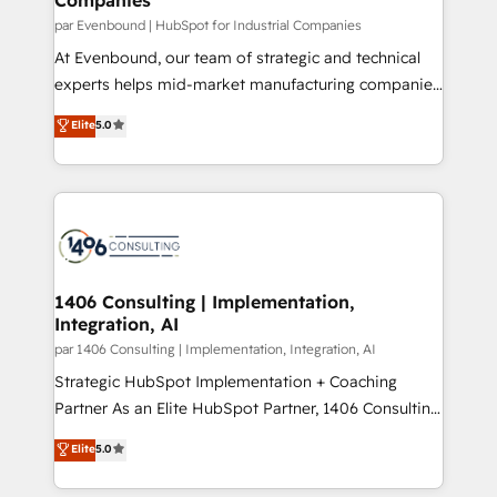
計・構築：リード獲得・CVR・SEOを前提にした情報設
par Evenbound | HubSpot for Industrial Companies
計・導線設計・テンプレート設計をContent Hubで一体
At Evenbound, our team of strategic and technical
提供。 ▸ 既存CRM・MAからの移行支援：Salesforce・
experts helps mid-market manufacturing companies
Marketo・Pardot等からの移行、カスタム設計、履歴
achieve real growth. We specialize in delivering
データ移行と活用設計まで。 ▸ AEO対応：ChatGPT・
Elite
5.0
tailored solutions that drive results by leveraging
Perplexity等のAI検索からの流入・引用を前提にコンテ
HubSpot’s platform and data to fuel success.
ンツとサイト構造を最適化。 🏆 なぜ100incを選ぶの
Technical Solutions: - HubSpot Technical Consulting -
か？ ✓ HubSpot Eliteパートナー認定 ✓ HubSpotアワ
HubSpot CRM Implementation - HubSpot
ード受賞・HUGリーダー ✓ ISO27001:2022 /
Onboarding - Data Migration & Integrations -
ISO9001:2015 取得 ✓ 400社以上の導入実績 ✓
Technical Audit & Optimization Strategic Solutions: -
HubSpot大百科 出版 CRM・AI活用に関するご相談、現
Revenue Operations - Inbound Marketing -
1406 Consulting | Implementation,
状整理の壁打ちなど、構想段階からお気軽にお問い合わ
Integration, AI
Outbound Marketing - HubSpot CMS Website
せください。
Design & Development We empower our clients to
par 1406 Consulting | Implementation, Integration, AI
reach their full potential by providing transparent,
Strategic HubSpot Implementation + Coaching
relationship-driven support. With over 300 HubSpot
Partner As an Elite HubSpot Partner, 1406 Consulting
certifications and accreditations, we deliver both the
helps mid-market revenue teams transform how
Elite
5.0
technical know-how and strategic guidance you
they sell, market, and serve. We don't just build your
need to succeed.
HubSpot—we teach your team to own it, then stay