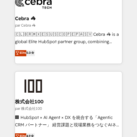
Implementation & Migration · Native & Custom
Integrations · Custom Development · CPQ & FSM ·
Reporting & Analytics · GTM Architecture · Sales &
Cebra 🦓
Marketing Enablement If you’re ready to elevate
par Cebra 🦓
HubSpot from “just your CRM” to your growth
🇨🇱🇧🇷🇲🇽🇪🇸🇺🇸🇨🇴🇵🇪🇵🇦🇸🇻 Cebra 🦓 is a
infrastructure—let’s talk.
global Elite HubSpot partner group, combining
technology, marketing and media expertise across
Elite
5.0
Latin America and Southern Europe, with teams
across 9 countries. Born in Chile, we combine local
insight with international reach to help businesses
grow. For over 12 years, we’ve delivered 500+
HubSpot implementations, building end-to-end
solutions that integrate CRM, AI automation, inbound
and loop marketing, content, and digital creativity.
株式会社100
Our multicultural team works in Spanish, Portuguese,
par 株式会社100
and English to design scalable strategies that drive
🏢 HubSpot × AI Agent × DX を統合する「Agentic
measurable growth. 🌎 Highlights: • 10+ years as a
CRM パートナー」 経営課題と現場業務をつなぐAIネイ
HubSpot partner. • 2023 Impact Awards: Platform
ティブ・エージェンシーとして、HubSpot Eliteの実装
Elite
4.9
Migration Excellence. • Top 3 Partner of the Year