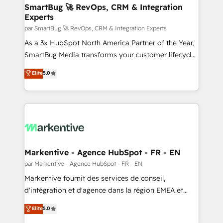
SmartBug 🚀 RevOps, CRM & Integration
Experts
par SmartBug 🚀 RevOps, CRM & Integration Experts
As a 3x HubSpot North America Partner of the Year,
SmartBug Media transforms your customer lifecycle
into a revenue engine. Our unified ecosystem
Elite
5.0
includes specialized divisions Globalia (AI &
Software) and Point Success Media (Paid Media),
making this the official home for all three brands. 🔄
Implementation & Integration - Seamless migrations
and system integrations powered by Globalia’s
technical development team. - 19 HubSpot-certified
trainers to drive platform adoption. 📈 Revenue
Markentive - Agence HubSpot - FR - EN
Generation - Full-funnel marketing and high-
par Markentive - Agence HubSpot - FR - EN
performance advertising via Point Success Media. -
Markentive fournit des services de conseil,
Expert deployment of Breeze AI and custom agents
d'intégration et d'agence dans la région EMEA et
to automate growth. 🏆 Elite Excellence - 8 platform
North America. Avec plus de 115 experts en
Elite
5.0
accreditations and deep HIPAA-compliance
marketing automation, Growth, Revops, CRM et
expertise. - A team of 250+ experts dedicated to