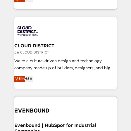
力で顧客フロント業務を再設計します。 💡 100inc は何
LATAM 2022, 2023, 2024, 2025. • Partner of the Year
をする会社か？ HubSpotを共通基盤に、AIエージェン
2024. • Organizer of Aliados.ai (AI, marketing & tech
トを組み込んだ顧客フロント業務（マーケティング・営
global congress). 👉 Ready to scale your business
業・CS）を組織全体で設計・実装する日本のAIネイテ
with HubSpot? Let Cebra’s experts help you grow
ィブ・エージェンシーです。事業部・グループ会社・部
faster, smarter, and with impact.
門が分立する組織で、データと業務プロセスのサイロ化
を、CRMを軸とした全社共通基盤に再構築します。意
CLOUD DISTRICT
思決定者・PMO・現場担当者に並走します。 1️⃣
par CLOUD DISTRICT
HubSpot導入・活用支援 顧客データの一元化から、
We’re a culture-driven design and technology
GTMの見える化・自動化まで。全Hub統合運用、デー
company made up of builders, designers, and big
タ品質設計、グループ横断のCRM統合に対応します。
thinkers. We blend strategy, design, and
Elite
4.9
2️⃣ AIエージェント組織構築 営業・マーケティング業務
development—always fueled by curiosity—to turn
の一部をAIが自律実行する組織への移行を設計・実装。
ideas, opportunities, and challenges into meaningful
Breeze・Claude等をHubSpotと連携させ、役割定義・
experiences. To us, technology is more than just
運用ルール・成果指標まで含めて設計します。 3️⃣ 全社
code; it’s about creating things that are useful, cool,
DX × AI推進のPMO伴走支援 複数部門をまたぐDX×AI変
and—most importantly—simple. That’s why we lean
革を、構想から実装・定着までPMOとして主導。「設
into bold ideas and shape them into thoughtful
定の代行ではなく、設計の責任」を引き受け、部門横断
products and strategies that actually make a
Evenbound | HubSpot for Industrial
の統合・浸透・変革管理を実行します。 ▸ CMS戦略設
Companies
difference.