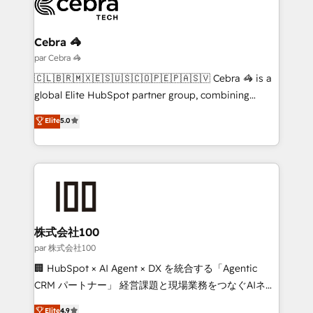
Implementation & Migration · Native & Custom
Integrations · Custom Development · CPQ & FSM ·
Reporting & Analytics · GTM Architecture · Sales &
Cebra 🦓
Marketing Enablement If you’re ready to elevate
par Cebra 🦓
HubSpot from “just your CRM” to your growth
🇨🇱🇧🇷🇲🇽🇪🇸🇺🇸🇨🇴🇵🇪🇵🇦🇸🇻 Cebra 🦓 is a
infrastructure—let’s talk.
global Elite HubSpot partner group, combining
technology, marketing and media expertise across
Elite
5.0
Latin America and Southern Europe, with teams
across 9 countries. Born in Chile, we combine local
insight with international reach to help businesses
grow. For over 12 years, we’ve delivered 500+
HubSpot implementations, building end-to-end
solutions that integrate CRM, AI automation, inbound
and loop marketing, content, and digital creativity.
株式会社100
Our multicultural team works in Spanish, Portuguese,
par 株式会社100
and English to design scalable strategies that drive
🏢 HubSpot × AI Agent × DX を統合する「Agentic
measurable growth. 🌎 Highlights: • 10+ years as a
CRM パートナー」 経営課題と現場業務をつなぐAIネイ
HubSpot partner. • 2023 Impact Awards: Platform
ティブ・エージェンシーとして、HubSpot Eliteの実装
Elite
4.9
Migration Excellence. • Top 3 Partner of the Year