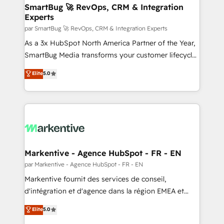
SmartBug 🚀 RevOps, CRM & Integration
Experts
par SmartBug 🚀 RevOps, CRM & Integration Experts
As a 3x HubSpot North America Partner of the Year,
SmartBug Media transforms your customer lifecycle
into a revenue engine. Our unified ecosystem
Elite
5.0
includes specialized divisions Globalia (AI &
Software) and Point Success Media (Paid Media),
making this the official home for all three brands. 🔄
Implementation & Integration - Seamless migrations
and system integrations powered by Globalia’s
technical development team. - 19 HubSpot-certified
trainers to drive platform adoption. 📈 Revenue
Markentive - Agence HubSpot - FR - EN
Generation - Full-funnel marketing and high-
par Markentive - Agence HubSpot - FR - EN
performance advertising via Point Success Media. -
Markentive fournit des services de conseil,
Expert deployment of Breeze AI and custom agents
d'intégration et d'agence dans la région EMEA et
to automate growth. 🏆 Elite Excellence - 8 platform
North America. Avec plus de 115 experts en
Elite
5.0
accreditations and deep HIPAA-compliance
marketing automation, Growth, Revops, CRM et
expertise. - A team of 250+ experts dedicated to