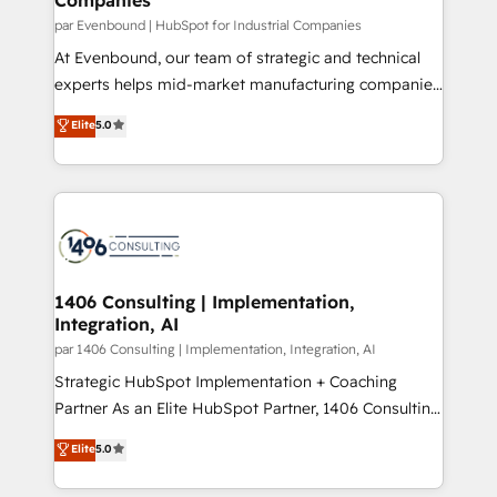
計・構築：リード獲得・CVR・SEOを前提にした情報設
par Evenbound | HubSpot for Industrial Companies
計・導線設計・テンプレート設計をContent Hubで一体
At Evenbound, our team of strategic and technical
提供。 ▸ 既存CRM・MAからの移行支援：Salesforce・
experts helps mid-market manufacturing companies
Marketo・Pardot等からの移行、カスタム設計、履歴
achieve real growth. We specialize in delivering
データ移行と活用設計まで。 ▸ AEO対応：ChatGPT・
Elite
5.0
tailored solutions that drive results by leveraging
Perplexity等のAI検索からの流入・引用を前提にコンテ
HubSpot’s platform and data to fuel success.
ンツとサイト構造を最適化。 🏆 なぜ100incを選ぶの
Technical Solutions: - HubSpot Technical Consulting -
か？ ✓ HubSpot Eliteパートナー認定 ✓ HubSpotアワ
HubSpot CRM Implementation - HubSpot
ード受賞・HUGリーダー ✓ ISO27001:2022 /
Onboarding - Data Migration & Integrations -
ISO9001:2015 取得 ✓ 400社以上の導入実績 ✓
Technical Audit & Optimization Strategic Solutions: -
HubSpot大百科 出版 CRM・AI活用に関するご相談、現
Revenue Operations - Inbound Marketing -
1406 Consulting | Implementation,
状整理の壁打ちなど、構想段階からお気軽にお問い合わ
Integration, AI
Outbound Marketing - HubSpot CMS Website
せください。
Design & Development We empower our clients to
par 1406 Consulting | Implementation, Integration, AI
reach their full potential by providing transparent,
Strategic HubSpot Implementation + Coaching
relationship-driven support. With over 300 HubSpot
Partner As an Elite HubSpot Partner, 1406 Consulting
certifications and accreditations, we deliver both the
helps mid-market revenue teams transform how
Elite
5.0
technical know-how and strategic guidance you
they sell, market, and serve. We don't just build your
need to succeed.
HubSpot—we teach your team to own it, then stay