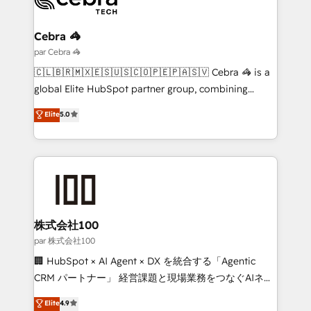
Integrations · Custom Development · CPQ & FSM ·
Reporting & Analytics · GTM Architecture · Sales &
Cebra 🦓
Marketing Enablement If you’re ready to elevate
par Cebra 🦓
HubSpot from “just your CRM” to your growth
🇨🇱🇧🇷🇲🇽🇪🇸🇺🇸🇨🇴🇵🇪🇵🇦🇸🇻 Cebra 🦓 is a
infrastructure—let’s talk.
global Elite HubSpot partner group, combining
technology, marketing and media expertise across
Elite
5.0
Latin America and Southern Europe, with teams
across 9 countries. Born in Chile, we combine local
insight with international reach to help businesses
grow. For over 12 years, we’ve delivered 500+
HubSpot implementations, building end-to-end
solutions that integrate CRM, AI automation, inbound
and loop marketing, content, and digital creativity.
株式会社100
Our multicultural team works in Spanish, Portuguese,
par 株式会社100
and English to design scalable strategies that drive
🏢 HubSpot × AI Agent × DX を統合する「Agentic
measurable growth. 🌎 Highlights: • 10+ years as a
CRM パートナー」 経営課題と現場業務をつなぐAIネイ
HubSpot partner. • 2023 Impact Awards: Platform
ティブ・エージェンシーとして、HubSpot Eliteの実装
Elite
4.9
Migration Excellence. • Top 3 Partner of the Year
力で顧客フロント業務を再設計します。 💡 100inc は何