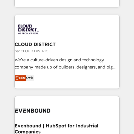
LATAM 2022, 2023, 2024, 2025. • Partner of the Year
をする会社か？ HubSpotを共通基盤に、AIエージェン
2024. • Organizer of Aliados.ai (AI, marketing & tech
トを組み込んだ顧客フロント業務（マーケティング・営
global congress). 👉 Ready to scale your business
業・CS）を組織全体で設計・実装する日本のAIネイテ
with HubSpot? Let Cebra’s experts help you grow
ィブ・エージェンシーです。事業部・グループ会社・部
faster, smarter, and with impact.
門が分立する組織で、データと業務プロセスのサイロ化
を、CRMを軸とした全社共通基盤に再構築します。意
CLOUD DISTRICT
思決定者・PMO・現場担当者に並走します。 1️⃣
par CLOUD DISTRICT
HubSpot導入・活用支援 顧客データの一元化から、
We’re a culture-driven design and technology
GTMの見える化・自動化まで。全Hub統合運用、デー
company made up of builders, designers, and big
タ品質設計、グループ横断のCRM統合に対応します。
thinkers. We blend strategy, design, and
Elite
4.9
2️⃣ AIエージェント組織構築 営業・マーケティング業務
development—always fueled by curiosity—to turn
の一部をAIが自律実行する組織への移行を設計・実装。
ideas, opportunities, and challenges into meaningful
Breeze・Claude等をHubSpotと連携させ、役割定義・
experiences. To us, technology is more than just
運用ルール・成果指標まで含めて設計します。 3️⃣ 全社
code; it’s about creating things that are useful, cool,
DX × AI推進のPMO伴走支援 複数部門をまたぐDX×AI変
and—most importantly—simple. That’s why we lean
革を、構想から実装・定着までPMOとして主導。「設
into bold ideas and shape them into thoughtful
定の代行ではなく、設計の責任」を引き受け、部門横断
products and strategies that actually make a
Evenbound | HubSpot for Industrial
の統合・浸透・変革管理を実行します。 ▸ CMS戦略設
Companies
difference.