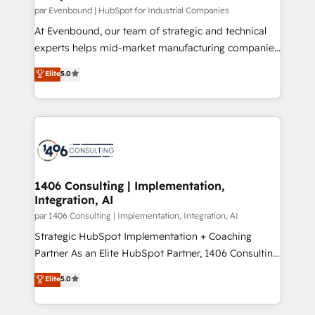
計・構築：リード獲得・CVR・SEOを前提にした情報設
par Evenbound | HubSpot for Industrial Companies
計・導線設計・テンプレート設計をContent Hubで一体
At Evenbound, our team of strategic and technical
提供。 ▸ 既存CRM・MAからの移行支援：Salesforce・
experts helps mid-market manufacturing companies
Marketo・Pardot等からの移行、カスタム設計、履歴
achieve real growth. We specialize in delivering
データ移行と活用設計まで。 ▸ AEO対応：ChatGPT・
Elite
5.0
tailored solutions that drive results by leveraging
Perplexity等のAI検索からの流入・引用を前提にコンテ
HubSpot’s platform and data to fuel success.
ンツとサイト構造を最適化。 🏆 なぜ100incを選ぶの
Technical Solutions: - HubSpot Technical Consulting -
か？ ✓ HubSpot Eliteパートナー認定 ✓ HubSpotアワ
HubSpot CRM Implementation - HubSpot
ード受賞・HUGリーダー ✓ ISO27001:2022 /
Onboarding - Data Migration & Integrations -
ISO9001:2015 取得 ✓ 400社以上の導入実績 ✓
Technical Audit & Optimization Strategic Solutions: -
HubSpot大百科 出版 CRM・AI活用に関するご相談、現
Revenue Operations - Inbound Marketing -
1406 Consulting | Implementation,
状整理の壁打ちなど、構想段階からお気軽にお問い合わ
Integration, AI
Outbound Marketing - HubSpot CMS Website
せください。
Design & Development We empower our clients to
par 1406 Consulting | Implementation, Integration, AI
reach their full potential by providing transparent,
Strategic HubSpot Implementation + Coaching
relationship-driven support. With over 300 HubSpot
Partner As an Elite HubSpot Partner, 1406 Consulting
certifications and accreditations, we deliver both the
helps mid-market revenue teams transform how
Elite
5.0
technical know-how and strategic guidance you
they sell, market, and serve. We don't just build your
need to succeed.
HubSpot—we teach your team to own it, then stay