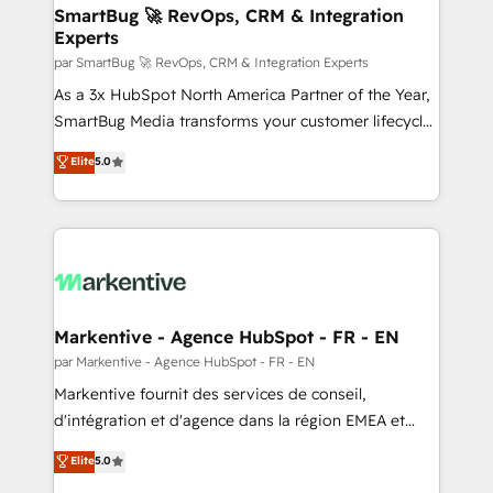
SmartBug 🚀 RevOps, CRM & Integration
Experts
par SmartBug 🚀 RevOps, CRM & Integration Experts
As a 3x HubSpot North America Partner of the Year,
SmartBug Media transforms your customer lifecycle
into a revenue engine. Our unified ecosystem
Elite
5.0
includes specialized divisions Globalia (AI &
Software) and Point Success Media (Paid Media),
making this the official home for all three brands. 🔄
Implementation & Integration - Seamless migrations
and system integrations powered by Globalia’s
technical development team. - 19 HubSpot-certified
trainers to drive platform adoption. 📈 Revenue
Markentive - Agence HubSpot - FR - EN
Generation - Full-funnel marketing and high-
par Markentive - Agence HubSpot - FR - EN
performance advertising via Point Success Media. -
Markentive fournit des services de conseil,
Expert deployment of Breeze AI and custom agents
d'intégration et d'agence dans la région EMEA et
to automate growth. 🏆 Elite Excellence - 8 platform
North America. Avec plus de 115 experts en
Elite
5.0
accreditations and deep HIPAA-compliance
marketing automation, Growth, Revops, CRM et
expertise. - A team of 250+ experts dedicated to