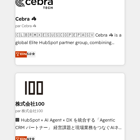
Implementation & Migration · Native & Custom
Integrations · Custom Development · CPQ & FSM ·
Reporting & Analytics · GTM Architecture · Sales &
Cebra 🦓
Marketing Enablement If you’re ready to elevate
par Cebra 🦓
HubSpot from “just your CRM” to your growth
🇨🇱🇧🇷🇲🇽🇪🇸🇺🇸🇨🇴🇵🇪🇵🇦🇸🇻 Cebra 🦓 is a
infrastructure—let’s talk.
global Elite HubSpot partner group, combining
technology, marketing and media expertise across
Elite
5.0
Latin America and Southern Europe, with teams
across 9 countries. Born in Chile, we combine local
insight with international reach to help businesses
grow. For over 12 years, we’ve delivered 500+
HubSpot implementations, building end-to-end
solutions that integrate CRM, AI automation, inbound
and loop marketing, content, and digital creativity.
株式会社100
Our multicultural team works in Spanish, Portuguese,
par 株式会社100
and English to design scalable strategies that drive
🏢 HubSpot × AI Agent × DX を統合する「Agentic
measurable growth. 🌎 Highlights: • 10+ years as a
CRM パートナー」 経営課題と現場業務をつなぐAIネイ
HubSpot partner. • 2023 Impact Awards: Platform
ティブ・エージェンシーとして、HubSpot Eliteの実装
Elite
4.9
Migration Excellence. • Top 3 Partner of the Year