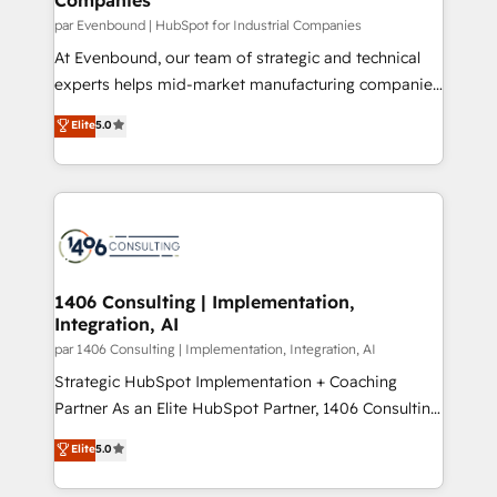
計・構築：リード獲得・CVR・SEOを前提にした情報設
par Evenbound | HubSpot for Industrial Companies
計・導線設計・テンプレート設計をContent Hubで一体
At Evenbound, our team of strategic and technical
提供。 ▸ 既存CRM・MAからの移行支援：Salesforce・
experts helps mid-market manufacturing companies
Marketo・Pardot等からの移行、カスタム設計、履歴
achieve real growth. We specialize in delivering
データ移行と活用設計まで。 ▸ AEO対応：ChatGPT・
Elite
5.0
tailored solutions that drive results by leveraging
Perplexity等のAI検索からの流入・引用を前提にコンテ
HubSpot’s platform and data to fuel success.
ンツとサイト構造を最適化。 🏆 なぜ100incを選ぶの
Technical Solutions: - HubSpot Technical Consulting -
か？ ✓ HubSpot Eliteパートナー認定 ✓ HubSpotアワ
HubSpot CRM Implementation - HubSpot
ード受賞・HUGリーダー ✓ ISO27001:2022 /
Onboarding - Data Migration & Integrations -
ISO9001:2015 取得 ✓ 400社以上の導入実績 ✓
Technical Audit & Optimization Strategic Solutions: -
HubSpot大百科 出版 CRM・AI活用に関するご相談、現
Revenue Operations - Inbound Marketing -
1406 Consulting | Implementation,
状整理の壁打ちなど、構想段階からお気軽にお問い合わ
Integration, AI
Outbound Marketing - HubSpot CMS Website
せください。
Design & Development We empower our clients to
par 1406 Consulting | Implementation, Integration, AI
reach their full potential by providing transparent,
Strategic HubSpot Implementation + Coaching
relationship-driven support. With over 300 HubSpot
Partner As an Elite HubSpot Partner, 1406 Consulting
certifications and accreditations, we deliver both the
helps mid-market revenue teams transform how
Elite
5.0
technical know-how and strategic guidance you
they sell, market, and serve. We don't just build your
need to succeed.
HubSpot—we teach your team to own it, then stay