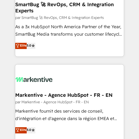
SmartBug 🚀 RevOps, CRM & Integration
Experts
par SmartBug 🚀 RevOps, CRM & Integration Experts
As a 3x HubSpot North America Partner of the Year,
SmartBug Media transforms your customer lifecycle
into a revenue engine. Our unified ecosystem
Elite
5.0
includes specialized divisions Globalia (AI &
Software) and Point Success Media (Paid Media),
making this the official home for all three brands. 🔄
Implementation & Integration - Seamless migrations
and system integrations powered by Globalia’s
technical development team. - 19 HubSpot-certified
trainers to drive platform adoption. 📈 Revenue
Markentive - Agence HubSpot - FR - EN
Generation - Full-funnel marketing and high-
par Markentive - Agence HubSpot - FR - EN
performance advertising via Point Success Media. -
Markentive fournit des services de conseil,
Expert deployment of Breeze AI and custom agents
d'intégration et d'agence dans la région EMEA et
to automate growth. 🏆 Elite Excellence - 8 platform
North America. Avec plus de 115 experts en
Elite
5.0
accreditations and deep HIPAA-compliance
marketing automation, Growth, Revops, CRM et
expertise. - A team of 250+ experts dedicated to