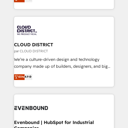
力で顧客フロント業務を再設計します。 💡 100inc は何
LATAM 2022, 2023, 2024, 2025. • Partner of the Year
をする会社か？ HubSpotを共通基盤に、AIエージェン
2024. • Organizer of Aliados.ai (AI, marketing & tech
トを組み込んだ顧客フロント業務（マーケティング・営
global congress). 👉 Ready to scale your business
業・CS）を組織全体で設計・実装する日本のAIネイテ
with HubSpot? Let Cebra’s experts help you grow
ィブ・エージェンシーです。事業部・グループ会社・部
faster, smarter, and with impact.
門が分立する組織で、データと業務プロセスのサイロ化
を、CRMを軸とした全社共通基盤に再構築します。意
CLOUD DISTRICT
思決定者・PMO・現場担当者に並走します。 1️⃣
par CLOUD DISTRICT
HubSpot導入・活用支援 顧客データの一元化から、
We’re a culture-driven design and technology
GTMの見える化・自動化まで。全Hub統合運用、デー
company made up of builders, designers, and big
タ品質設計、グループ横断のCRM統合に対応します。
thinkers. We blend strategy, design, and
Elite
4.9
2️⃣ AIエージェント組織構築 営業・マーケティング業務
development—always fueled by curiosity—to turn
の一部をAIが自律実行する組織への移行を設計・実装。
ideas, opportunities, and challenges into meaningful
Breeze・Claude等をHubSpotと連携させ、役割定義・
experiences. To us, technology is more than just
運用ルール・成果指標まで含めて設計します。 3️⃣ 全社
code; it’s about creating things that are useful, cool,
DX × AI推進のPMO伴走支援 複数部門をまたぐDX×AI変
and—most importantly—simple. That’s why we lean
革を、構想から実装・定着までPMOとして主導。「設
into bold ideas and shape them into thoughtful
定の代行ではなく、設計の責任」を引き受け、部門横断
products and strategies that actually make a
Evenbound | HubSpot for Industrial
の統合・浸透・変革管理を実行します。 ▸ CMS戦略設
Companies
difference.