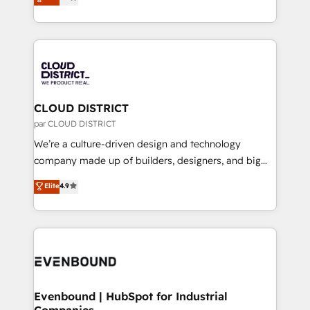
力で顧客フロント業務を再設計します。 💡 100inc は何
LATAM 2022, 2023, 2024, 2025. • Partner of the Year
をする会社か？ HubSpotを共通基盤に、AIエージェン
2024. • Organizer of Aliados.ai (AI, marketing & tech
トを組み込んだ顧客フロント業務（マーケティング・営
global congress). 👉 Ready to scale your business
業・CS）を組織全体で設計・実装する日本のAIネイテ
with HubSpot? Let Cebra’s experts help you grow
ィブ・エージェンシーです。事業部・グループ会社・部
faster, smarter, and with impact.
門が分立する組織で、データと業務プロセスのサイロ化
を、CRMを軸とした全社共通基盤に再構築します。意
CLOUD DISTRICT
思決定者・PMO・現場担当者に並走します。 1️⃣
par CLOUD DISTRICT
HubSpot導入・活用支援 顧客データの一元化から、
We’re a culture-driven design and technology
GTMの見える化・自動化まで。全Hub統合運用、デー
company made up of builders, designers, and big
タ品質設計、グループ横断のCRM統合に対応します。
thinkers. We blend strategy, design, and
Elite
4.9
2️⃣ AIエージェント組織構築 営業・マーケティング業務
development—always fueled by curiosity—to turn
の一部をAIが自律実行する組織への移行を設計・実装。
ideas, opportunities, and challenges into meaningful
Breeze・Claude等をHubSpotと連携させ、役割定義・
experiences. To us, technology is more than just
運用ルール・成果指標まで含めて設計します。 3️⃣ 全社
code; it’s about creating things that are useful, cool,
DX × AI推進のPMO伴走支援 複数部門をまたぐDX×AI変
and—most importantly—simple. That’s why we lean
革を、構想から実装・定着までPMOとして主導。「設
into bold ideas and shape them into thoughtful
定の代行ではなく、設計の責任」を引き受け、部門横断
products and strategies that actually make a
Evenbound | HubSpot for Industrial
の統合・浸透・変革管理を実行します。 ▸ CMS戦略設
Companies
difference.