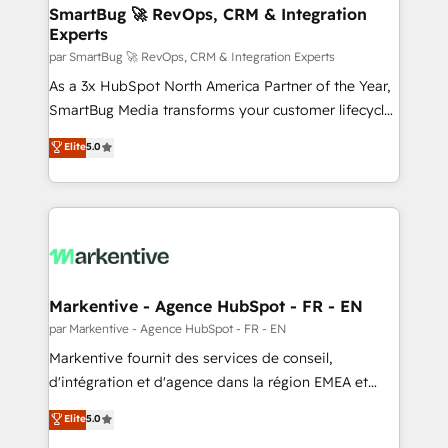
SmartBug 🚀 RevOps, CRM & Integration
Experts
par SmartBug 🚀 RevOps, CRM & Integration Experts
As a 3x HubSpot North America Partner of the Year,
SmartBug Media transforms your customer lifecycle
into a revenue engine. Our unified ecosystem
Elite
5.0
includes specialized divisions Globalia (AI &
Software) and Point Success Media (Paid Media),
making this the official home for all three brands. 🔄
Implementation & Integration - Seamless migrations
and system integrations powered by Globalia’s
technical development team. - 19 HubSpot-certified
trainers to drive platform adoption. 📈 Revenue
Markentive - Agence HubSpot - FR - EN
Generation - Full-funnel marketing and high-
par Markentive - Agence HubSpot - FR - EN
performance advertising via Point Success Media. -
Markentive fournit des services de conseil,
Expert deployment of Breeze AI and custom agents
d'intégration et d'agence dans la région EMEA et
to automate growth. 🏆 Elite Excellence - 8 platform
North America. Avec plus de 115 experts en
Elite
5.0
accreditations and deep HIPAA-compliance
marketing automation, Growth, Revops, CRM et
expertise. - A team of 250+ experts dedicated to