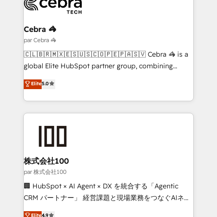
Implementation & Migration · Native & Custom
Integrations · Custom Development · CPQ & FSM ·
Reporting & Analytics · GTM Architecture · Sales &
Cebra 🦓
Marketing Enablement If you’re ready to elevate
par Cebra 🦓
HubSpot from “just your CRM” to your growth
🇨🇱🇧🇷🇲🇽🇪🇸🇺🇸🇨🇴🇵🇪🇵🇦🇸🇻 Cebra 🦓 is a
infrastructure—let’s talk.
global Elite HubSpot partner group, combining
technology, marketing and media expertise across
Elite
5.0
Latin America and Southern Europe, with teams
across 9 countries. Born in Chile, we combine local
insight with international reach to help businesses
grow. For over 12 years, we’ve delivered 500+
HubSpot implementations, building end-to-end
solutions that integrate CRM, AI automation, inbound
and loop marketing, content, and digital creativity.
株式会社100
Our multicultural team works in Spanish, Portuguese,
par 株式会社100
and English to design scalable strategies that drive
🏢 HubSpot × AI Agent × DX を統合する「Agentic
measurable growth. 🌎 Highlights: • 10+ years as a
CRM パートナー」 経営課題と現場業務をつなぐAIネイ
HubSpot partner. • 2023 Impact Awards: Platform
ティブ・エージェンシーとして、HubSpot Eliteの実装
Elite
4.9
Migration Excellence. • Top 3 Partner of the Year