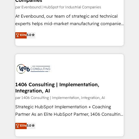
計・構築：リード獲得・CVR・SEOを前提にした情報設
par Evenbound | HubSpot for Industrial Companies
計・導線設計・テンプレート設計をContent Hubで一体
At Evenbound, our team of strategic and technical
提供。 ▸ 既存CRM・MAからの移行支援：Salesforce・
experts helps mid-market manufacturing companies
Marketo・Pardot等からの移行、カスタム設計、履歴
achieve real growth. We specialize in delivering
データ移行と活用設計まで。 ▸ AEO対応：ChatGPT・
Elite
5.0
tailored solutions that drive results by leveraging
Perplexity等のAI検索からの流入・引用を前提にコンテ
HubSpot’s platform and data to fuel success.
ンツとサイト構造を最適化。 🏆 なぜ100incを選ぶの
Technical Solutions: - HubSpot Technical Consulting -
か？ ✓ HubSpot Eliteパートナー認定 ✓ HubSpotアワ
HubSpot CRM Implementation - HubSpot
ード受賞・HUGリーダー ✓ ISO27001:2022 /
Onboarding - Data Migration & Integrations -
ISO9001:2015 取得 ✓ 400社以上の導入実績 ✓
Technical Audit & Optimization Strategic Solutions: -
HubSpot大百科 出版 CRM・AI活用に関するご相談、現
Revenue Operations - Inbound Marketing -
1406 Consulting | Implementation,
状整理の壁打ちなど、構想段階からお気軽にお問い合わ
Integration, AI
Outbound Marketing - HubSpot CMS Website
せください。
Design & Development We empower our clients to
par 1406 Consulting | Implementation, Integration, AI
reach their full potential by providing transparent,
Strategic HubSpot Implementation + Coaching
relationship-driven support. With over 300 HubSpot
Partner As an Elite HubSpot Partner, 1406 Consulting
certifications and accreditations, we deliver both the
helps mid-market revenue teams transform how
Elite
5.0
technical know-how and strategic guidance you
they sell, market, and serve. We don't just build your
need to succeed.
HubSpot—we teach your team to own it, then stay