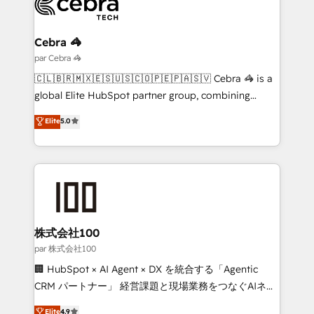
Implementation & Migration · Native & Custom
Integrations · Custom Development · CPQ & FSM ·
Reporting & Analytics · GTM Architecture · Sales &
Cebra 🦓
Marketing Enablement If you’re ready to elevate
par Cebra 🦓
HubSpot from “just your CRM” to your growth
🇨🇱🇧🇷🇲🇽🇪🇸🇺🇸🇨🇴🇵🇪🇵🇦🇸🇻 Cebra 🦓 is a
infrastructure—let’s talk.
global Elite HubSpot partner group, combining
technology, marketing and media expertise across
Elite
5.0
Latin America and Southern Europe, with teams
across 9 countries. Born in Chile, we combine local
insight with international reach to help businesses
grow. For over 12 years, we’ve delivered 500+
HubSpot implementations, building end-to-end
solutions that integrate CRM, AI automation, inbound
and loop marketing, content, and digital creativity.
株式会社100
Our multicultural team works in Spanish, Portuguese,
par 株式会社100
and English to design scalable strategies that drive
🏢 HubSpot × AI Agent × DX を統合する「Agentic
measurable growth. 🌎 Highlights: • 10+ years as a
CRM パートナー」 経営課題と現場業務をつなぐAIネイ
HubSpot partner. • 2023 Impact Awards: Platform
ティブ・エージェンシーとして、HubSpot Eliteの実装
Elite
4.9
Migration Excellence. • Top 3 Partner of the Year