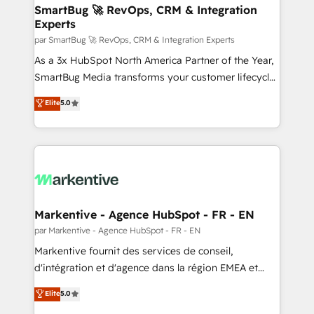
SmartBug 🚀 RevOps, CRM & Integration
Experts
par SmartBug 🚀 RevOps, CRM & Integration Experts
As a 3x HubSpot North America Partner of the Year,
SmartBug Media transforms your customer lifecycle
into a revenue engine. Our unified ecosystem
Elite
5.0
includes specialized divisions Globalia (AI &
Software) and Point Success Media (Paid Media),
making this the official home for all three brands. 🔄
Implementation & Integration - Seamless migrations
and system integrations powered by Globalia’s
technical development team. - 19 HubSpot-certified
trainers to drive platform adoption. 📈 Revenue
Markentive - Agence HubSpot - FR - EN
Generation - Full-funnel marketing and high-
par Markentive - Agence HubSpot - FR - EN
performance advertising via Point Success Media. -
Markentive fournit des services de conseil,
Expert deployment of Breeze AI and custom agents
d'intégration et d'agence dans la région EMEA et
to automate growth. 🏆 Elite Excellence - 8 platform
North America. Avec plus de 115 experts en
Elite
5.0
accreditations and deep HIPAA-compliance
marketing automation, Growth, Revops, CRM et
expertise. - A team of 250+ experts dedicated to