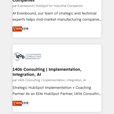
計・構築：リード獲得・CVR・SEOを前提にした情報設
par Evenbound | HubSpot for Industrial Companies
計・導線設計・テンプレート設計をContent Hubで一体
At Evenbound, our team of strategic and technical
提供。 ▸ 既存CRM・MAからの移行支援：Salesforce・
experts helps mid-market manufacturing companies
Marketo・Pardot等からの移行、カスタム設計、履歴
achieve real growth. We specialize in delivering
データ移行と活用設計まで。 ▸ AEO対応：ChatGPT・
Elite
5.0
tailored solutions that drive results by leveraging
Perplexity等のAI検索からの流入・引用を前提にコンテ
HubSpot’s platform and data to fuel success.
ンツとサイト構造を最適化。 🏆 なぜ100incを選ぶの
Technical Solutions: - HubSpot Technical Consulting -
か？ ✓ HubSpot Eliteパートナー認定 ✓ HubSpotアワ
HubSpot CRM Implementation - HubSpot
ード受賞・HUGリーダー ✓ ISO27001:2022 /
Onboarding - Data Migration & Integrations -
ISO9001:2015 取得 ✓ 400社以上の導入実績 ✓
Technical Audit & Optimization Strategic Solutions: -
HubSpot大百科 出版 CRM・AI活用に関するご相談、現
Revenue Operations - Inbound Marketing -
1406 Consulting | Implementation,
状整理の壁打ちなど、構想段階からお気軽にお問い合わ
Integration, AI
Outbound Marketing - HubSpot CMS Website
せください。
Design & Development We empower our clients to
par 1406 Consulting | Implementation, Integration, AI
reach their full potential by providing transparent,
Strategic HubSpot Implementation + Coaching
relationship-driven support. With over 300 HubSpot
Partner As an Elite HubSpot Partner, 1406 Consulting
certifications and accreditations, we deliver both the
helps mid-market revenue teams transform how
Elite
5.0
technical know-how and strategic guidance you
they sell, market, and serve. We don't just build your
need to succeed.
HubSpot—we teach your team to own it, then stay