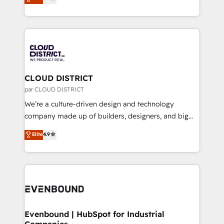
力で顧客フロント業務を再設計します。 💡 100inc は何
LATAM 2022, 2023, 2024, 2025. • Partner of the Year
をする会社か？ HubSpotを共通基盤に、AIエージェン
2024. • Organizer of Aliados.ai (AI, marketing & tech
トを組み込んだ顧客フロント業務（マーケティング・営
global congress). 👉 Ready to scale your business
業・CS）を組織全体で設計・実装する日本のAIネイテ
with HubSpot? Let Cebra’s experts help you grow
ィブ・エージェンシーです。事業部・グループ会社・部
faster, smarter, and with impact.
門が分立する組織で、データと業務プロセスのサイロ化
を、CRMを軸とした全社共通基盤に再構築します。意
CLOUD DISTRICT
思決定者・PMO・現場担当者に並走します。 1️⃣
par CLOUD DISTRICT
HubSpot導入・活用支援 顧客データの一元化から、
We’re a culture-driven design and technology
GTMの見える化・自動化まで。全Hub統合運用、デー
company made up of builders, designers, and big
タ品質設計、グループ横断のCRM統合に対応します。
thinkers. We blend strategy, design, and
Elite
4.9
2️⃣ AIエージェント組織構築 営業・マーケティング業務
development—always fueled by curiosity—to turn
の一部をAIが自律実行する組織への移行を設計・実装。
ideas, opportunities, and challenges into meaningful
Breeze・Claude等をHubSpotと連携させ、役割定義・
experiences. To us, technology is more than just
運用ルール・成果指標まで含めて設計します。 3️⃣ 全社
code; it’s about creating things that are useful, cool,
DX × AI推進のPMO伴走支援 複数部門をまたぐDX×AI変
and—most importantly—simple. That’s why we lean
革を、構想から実装・定着までPMOとして主導。「設
into bold ideas and shape them into thoughtful
定の代行ではなく、設計の責任」を引き受け、部門横断
products and strategies that actually make a
Evenbound | HubSpot for Industrial
の統合・浸透・変革管理を実行します。 ▸ CMS戦略設
Companies
difference.