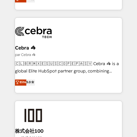
engine. We combine RevOps strategy with deep
tenga el mejor contexto para alimentarla. Sin
technical execution to help teams scale faster—with
contexto, la IA improvisa. Con el tuyo, se vuelve una
cleaner data, smarter automation, and more
ventaja que nadie más tiene. No es teoría: somos
predictable revenue. Specialties: · HubSpot
Partner Elite con +700 implementaciones en LATAM.
Implementation & Migration · Native & Custom
Integrations · Custom Development · CPQ & FSM ·
Reporting & Analytics · GTM Architecture · Sales &
Cebra 🦓
Marketing Enablement If you’re ready to elevate
par Cebra 🦓
HubSpot from “just your CRM” to your growth
🇨🇱🇧🇷🇲🇽🇪🇸🇺🇸🇨🇴🇵🇪🇵🇦🇸🇻 Cebra 🦓 is a
infrastructure—let’s talk.
global Elite HubSpot partner group, combining
technology, marketing and media expertise across
Elite
5.0
Latin America and Southern Europe, with teams
across 9 countries. Born in Chile, we combine local
insight with international reach to help businesses
grow. For over 12 years, we’ve delivered 500+
HubSpot implementations, building end-to-end
solutions that integrate CRM, AI automation, inbound
and loop marketing, content, and digital creativity.
株式会社100
Our multicultural team works in Spanish, Portuguese,