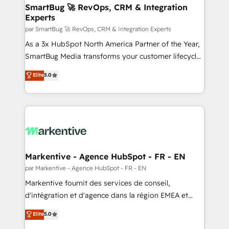
SmartBug 🚀 RevOps, CRM & Integration
Experts
par SmartBug 🚀 RevOps, CRM & Integration Experts
As a 3x HubSpot North America Partner of the Year,
SmartBug Media transforms your customer lifecycle
into a revenue engine. Our unified ecosystem
Elite
5.0
includes specialized divisions Globalia (AI &
Software) and Point Success Media (Paid Media),
making this the official home for all three brands. 🔄
Implementation & Integration - Seamless migrations
and system integrations powered by Globalia’s
technical development team. - 19 HubSpot-certified
trainers to drive platform adoption. 📈 Revenue
Markentive - Agence HubSpot - FR - EN
Generation - Full-funnel marketing and high-
par Markentive - Agence HubSpot - FR - EN
performance advertising via Point Success Media. -
Markentive fournit des services de conseil,
Expert deployment of Breeze AI and custom agents
d'intégration et d'agence dans la région EMEA et
to automate growth. 🏆 Elite Excellence - 8 platform
North America. Avec plus de 115 experts en
Elite
5.0
accreditations and deep HIPAA-compliance
marketing automation, Growth, Revops, CRM et
expertise. - A team of 250+ experts dedicated to