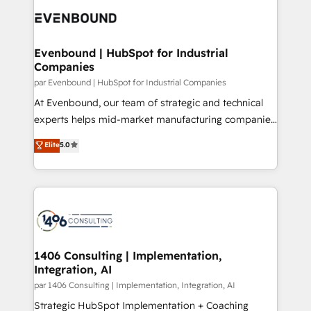
DX × AI推進のPMO伴走支援 複数部門をまたぐDX×AI変
and—most importantly—simple. That’s why we lean
革を、構想から実装・定着までPMOとして主導。「設
into bold ideas and shape them into thoughtful
定の代行ではなく、設計の責任」を引き受け、部門横断
products and strategies that actually make a
Evenbound | HubSpot for Industrial
の統合・浸透・変革管理を実行します。 ▸ CMS戦略設
Companies
difference.
計・構築：リード獲得・CVR・SEOを前提にした情報設
par Evenbound | HubSpot for Industrial Companies
計・導線設計・テンプレート設計をContent Hubで一体
At Evenbound, our team of strategic and technical
提供。 ▸ 既存CRM・MAからの移行支援：Salesforce・
experts helps mid-market manufacturing companies
Marketo・Pardot等からの移行、カスタム設計、履歴
achieve real growth. We specialize in delivering
データ移行と活用設計まで。 ▸ AEO対応：ChatGPT・
Elite
5.0
tailored solutions that drive results by leveraging
Perplexity等のAI検索からの流入・引用を前提にコンテ
HubSpot’s platform and data to fuel success.
ンツとサイト構造を最適化。 🏆 なぜ100incを選ぶの
Technical Solutions: - HubSpot Technical Consulting -
か？ ✓ HubSpot Eliteパートナー認定 ✓ HubSpotアワ
HubSpot CRM Implementation - HubSpot
ード受賞・HUGリーダー ✓ ISO27001:2022 /
Onboarding - Data Migration & Integrations -
ISO9001:2015 取得 ✓ 400社以上の導入実績 ✓
Technical Audit & Optimization Strategic Solutions: -
HubSpot大百科 出版 CRM・AI活用に関するご相談、現
Revenue Operations - Inbound Marketing -
1406 Consulting | Implementation,
状整理の壁打ちなど、構想段階からお気軽にお問い合わ
Integration, AI
Outbound Marketing - HubSpot CMS Website
せください。
Design & Development We empower our clients to
par 1406 Consulting | Implementation, Integration, AI
reach their full potential by providing transparent,
Strategic HubSpot Implementation + Coaching