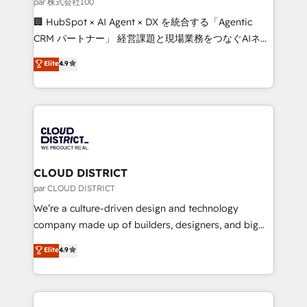
par 株式会社100
and English to design scalable strategies that drive
🏢 HubSpot × AI Agent × DX を統合する「Agentic
measurable growth. 🌎 Highlights: • 10+ years as a
CRM パートナー」 経営課題と現場業務をつなぐAIネイ
HubSpot partner. • 2023 Impact Awards: Platform
ティブ・エージェンシーとして、HubSpot Eliteの実装
Elite
4.9
Migration Excellence. • Top 3 Partner of the Year
力で顧客フロント業務を再設計します。 💡 100inc は何
LATAM 2022, 2023, 2024, 2025. • Partner of the Year
をする会社か？ HubSpotを共通基盤に、AIエージェン
2024. • Organizer of Aliados.ai (AI, marketing & tech
トを組み込んだ顧客フロント業務（マーケティング・営
global congress). 👉 Ready to scale your business
業・CS）を組織全体で設計・実装する日本のAIネイテ
with HubSpot? Let Cebra’s experts help you grow
ィブ・エージェンシーです。事業部・グループ会社・部
faster, smarter, and with impact.
門が分立する組織で、データと業務プロセスのサイロ化
を、CRMを軸とした全社共通基盤に再構築します。意
CLOUD DISTRICT
思決定者・PMO・現場担当者に並走します。 1️⃣
par CLOUD DISTRICT
HubSpot導入・活用支援 顧客データの一元化から、
We’re a culture-driven design and technology
GTMの見える化・自動化まで。全Hub統合運用、デー
company made up of builders, designers, and big
タ品質設計、グループ横断のCRM統合に対応します。
thinkers. We blend strategy, design, and
Elite
4.9
2️⃣ AIエージェント組織構築 営業・マーケティング業務
development—always fueled by curiosity—to turn
の一部をAIが自律実行する組織への移行を設計・実装。
ideas, opportunities, and challenges into meaningful
Breeze・Claude等をHubSpotと連携させ、役割定義・
experiences. To us, technology is more than just
運用ルール・成果指標まで含めて設計します。 3️⃣ 全社
code; it’s about creating things that are useful, cool,