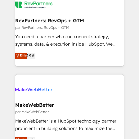
improvements at the right time so operations
winning design to build scalable, globally
evolve strategically and sustainably as the business
regionalized HubSpot websites, integrated
grows.
marketing campaigns, & RevOps frameworks that
RevPartners: RevOps + GTM
fuel long-term success We connect the entire
par RevPartners: RevOps + GTM
customer lifecycle through seamless integrations,
You need a partner who can connect strategy,
ensure long-term adoption with change-
systems, data, & execution inside HubSpot. We
management programs, and align marketing, sales,
bridge the gap where most agencies fall short by
Elite
5.0
and service to drive sustainable growth With 6 key
combining GTM strategy with technical execution to
HubSpot accreditations and experience across
solve the right problem with the right solution. As the
hundreds of organizations in dozens of industries,
only firm in the world to hold Elite Partner
there’s a good chance one of our globally integrated
Accreditations with both HubSpot and Clay, our
teams has worked with clients just like you Let’s
clients gain a unique advantage in CRM architecture,
explore whether S2 is the partner you’ve been
pipeline generation, data intelligence, and go-to-
looking for...and get your next big initiative moving!
market execution. Why B2B Businesses Choose RP: -
MakeWebBetter
Secure: Soc2 compliant 🛡️ - Pricing: Implementations
par MakeWebBetter
starting at $1,5k 💵 - Speed: Launch in 14 days ⚡ -
MakeWebBetter is a HubSpot technology partner
Global: 75+ RPers across five continents 🌐 - Scale:
proficient in building solutions to maximize the
Largest organically grown & fastest tiering Elite
operational efficiency of HubSpot. The fastest-