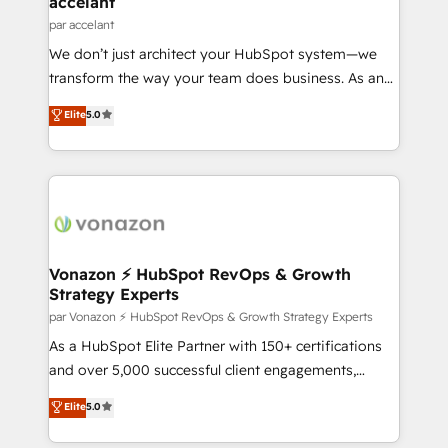
accelant
Set up, audit, and organize your HubSpot portal •
par accelant
Get your sales team fully using HubSpot • Track
We don’t just architect your HubSpot system—we
pipeline and revenue across the entire buyer journey
transform the way your team does business. As an
• Build an in-house marketing team that drives
Elite HubSpot Solutions Partner, we specialize in
Elite
5.0
growth • Create content and videos that attract
creating tailored, end-to-end CRM solutions that
buyers • Use AI to scale smarter Our coaching-led
accelerate growth, improve operational efficiency,
approach works best for companies that are done
and ensure faster time to value on HubSpot. What
with outsourcing and ready to build something that
sets us apart? Our people-centric approach. From
lasts. So if you're ready to become the most trusted
day one, our team takes the time to deeply
voice in your market, let’s talk.
understand your unique needs, crafting custom
strategies that deliver impactful results. Our mission
Vonazon ⚡ HubSpot RevOps & Growth
Strategy Experts
is to empower you to unlock HubSpot’s full potential
—faster. Through expert training, unmatched
par Vonazon ⚡ HubSpot RevOps & Growth Strategy Experts
responsiveness, and ongoing support, we equip
As a HubSpot Elite Partner with 150+ certifications
your team to adopt new systems with confidence
and over 5,000 successful client engagements,
and achieve a unified, data-driven approach to
Vonazon turns marketing complexity into
Elite
5.0
customer engagement.
measurable, scalable growth. From onboarding to
enterprise-grade campaigns, our in-house team