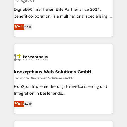
service operations with AI, designing and building
par Digital360
your website, and we drive growth through Account-
Digital360, first Italian Elite Partner since 2024,
Based Marketing, SEO, SEA and many other tactics.
benefit corporation, is a multinational specializing in
No worries, we will advise you in which to deploy
strategic consulting, technological solutions,
and help you to get the best measurable ROI. This
Elite
4.9
marketing, and communication services, aimed at
brings us to our mission; to effectively guide as
enhancing business operations and brand
much Benelux companies as possible to be
reputation. It collaborates with organizations and
commercially successful.
enterprises in both the public and private sectors,
through a multicultural and multidisciplinary team
that integrates expertise in humanities, economics,
technology, law, and organization, bringing together
konzepthaus Web Solutions GmbH
managers, entrepreneurs, and seasoned
par konzepthaus Web Solutions GmbH
professionals from companies with over forty years
HubSpot Implementierung, Individualisierung und
of market presence. Our Pillars: • RevOps
Integration in bestehende
Consultancy • HubSpot Check-up, Onboarding and
Unternehmensstrukturen/-prozesse, Entwicklung
Elite
5.0
Training • Marketing, Sales and Customer Service
von Systemarchitekturen sowie von komplexen
Automation • System Integration • Web-design on
Webseiten/Kundenportalen - das sind die
HubSpot CMS • Inbound Marketing, with AI-based
Spezialgebiete unserer 43 Nerds und HubSpot-Fans.
TECH-SEO