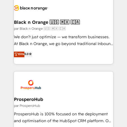
and customer success through smart automation,
clients.” - Brian Garvey, VP, Solutions Partner
data hygiene, and tailored HubSpot solutions. Our
Program, HubSpot.
clients choose us because we blend the expertise of
a global consultancy with the care and agility of a
Black n Orange 🇺🇸 🇲🇽 🇨🇦
boutique firm. At Triario, we’re big enough to deliver
par Black n Orange 🇺🇸 🇲🇽 🇨🇦
but small enough to listen. Our Services: HubSpot
We don’t just optimize — we transform businesses.
implementations & data migration Custom AI agents
At Black n Orange, we go beyond traditional Inbound
Revenue Operations API integrations AI-ready
Marketing with our exclusive methodologies:
Elite
5.0
Website design Let’s turn your CRM into your growth
BOOMS and BOOST. Together, they form a powerful
engine!
combination that has driven success for over 800
businesses worldwide. As Elite HubSpot Partners, we
specialize in crafting high-performance growth
strategies that integrate data-driven marketing,
automation, and revenue intelligence to help
companies scale faster and smarter. 🔹 BOOMS:
ProsperoHub
Demand generation for all your buyers With BOOMS,
par ProsperoHub
you invest in 100% of your buyers, accelerating your
ProsperoHub is 100% focused on the deployment
growth and positioning yourself as an undisputed
and optimisation of the HubSpot CRM platform. Our
leader. 🔹 BOOST: Optimize your digital