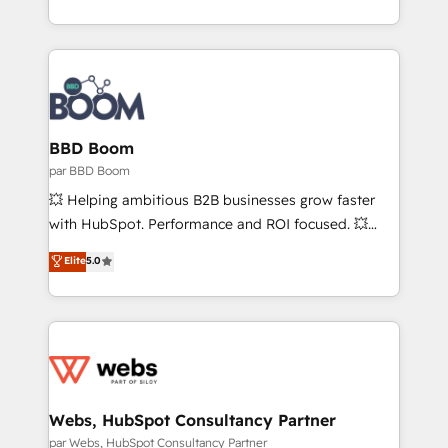
l'intégration CRM et le développement des revenus
question technique ou besoin de structuration de
auprès de vos comptes existants. En France et à
votre projet HubSpot, contactez notre équipe pour
l'international, nous travaillons avec des ETI
un échange dédié.
ambitieuses, des grands groupes voulant aller au-
delà d’une simple transformation digitale et des
startups florissantes. Nos 3 grandes expertises sont :
➤ L’intégration de CRM et de méthodologie RevOps
BBD Boom
pour aligner les équipes marketing, commerciales et
par BBD Boom
support client (data migration, synchronisation API,
💥 Helping ambitious B2B businesses grow faster
audit et maintenance) ➤ La création de sites internet
with HubSpot. Performance and ROI focused. 💥
de conversion qui transforment les visiteurs en
BBD Boom is the HubSpot partner that can help you
Elite
5.0
opportunités d'affaires ➤ La mise en place de
to HubSpot Better. We work with your teams to
stratégies d'acquisition marketing (SEO, SEA,
solve all your HubSpot challenges and improve user
inbound, automatisation marketing, ABM, IA,
adoption, sales process and marketing results.
emailing) Informations clés : - 10 ans d'expérience -
Services 📚 Onboarding your team to HubSpot for
100+ intégrations CRM HubSpot réussies - 40
the first time 🔧 Designing and optimising your
experts conseil - 150 certifications HubSpot
HubSpot set-up for better results 🌐 Website design
cumulées
and build using HubSpot 🔌 Integrating HubSpot
Webs, HubSpot Consultancy Partner
with other systems 🎓 Training your teams to be
par Webs, HubSpot Consultancy Partner