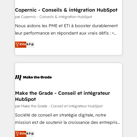
Huble has built a track record that speaks for itself.
One company, one operating model, delivering
Copernic - Conseils & intégration HubSpot
across offices and consulting teams in the UK, USA,
par Copernic - Conseils & intégration HubSpot
Canada, Germany, France, Belgium, Singapore, and
Nous aidons les PME et ETI à booster durablement
South Africa. Certified compliant with ISO/IEC
leur performance en répondant aux vrais défis : •
27001:2022 and ISO 9001:2015 across all seven
Intégration de HubSpot avec d’autres outils (ERP,
Elite
4.9
international offices and 175+ employees.
téléphonie, etc.) • Alignement des équipes grâce à un
outil et des données partagées • Amélioration de la
collecte et de l’analyse des données pour des
décisions éclairées • Optimisation de l’efficacité et
de la productivité des équipes Notre équipe de 30
consultants certifiés HubSpot aborde chaque projet
avec un engagement total, alignant processus
Make the Grade - Conseil et intégrateur
HubSpot
métiers et technologie, et guidant vos équipes à
travers le changement, tout en centrant vos objectifs
par Make the Grade - Conseil et intégrateur HubSpot
d’entreprise. Grâce à une méthodologie éprouvée
Société de conseil en stratégie digitale, notre
auprès de plus de 400 clients, nous comprenons
mission est de soutenir la croissance des entreprises
rapidement vos enjeux et intégrons parfaitement
B2B à travers l’acquisition de nouveaux clients,
Elite
4.9
HubSpot dans votre organisation. Pour toute