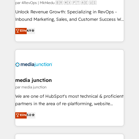
par 4RevOps | Mkt4edu 🇧🇷 🇲🇽 🇵🇹 🇦🇪 🇺🇸
Unlock Revenue Growth: Specializing in RevOps -
Inbound Marketing, Sales, and Customer Success We
specialize in driving revenue growth for companies
Elite
4.9
across industries through tailored marketing, sales,
and customer success strategies, utilizing RevOps
methodologies. As Latin America's largest HubSpot
partner and a global leader in education market, we
offer unparalleled insights. Operating in five
countries—Brazil, UAE (Abu Dhabi/Dubai/Sharjah),
Mexico, USA, and Portugal—we've executed over a
media junction
hundred successful operations. Our approach,
par media junction
rooted in RevOps principles, integrates analysis,
We are one of HubSpot's most technical & proficient
training, planning, and qualification. Leveraging
partners in the area of re-platforming, website
technology, data analytics, CRM optimization, and
design & development. We specialize in multi-hub
Elite
5.0
inbound marketing tactics, we focus on
implementations for mid-market & enterprise
understanding, nurturing, and converting leads.
companies. We are woman-owned, powered by
Partner with us to unlock your business's full
coffee, and we ❤️ dogs. We produce award-winning
potential and achieve sustained growth in today's