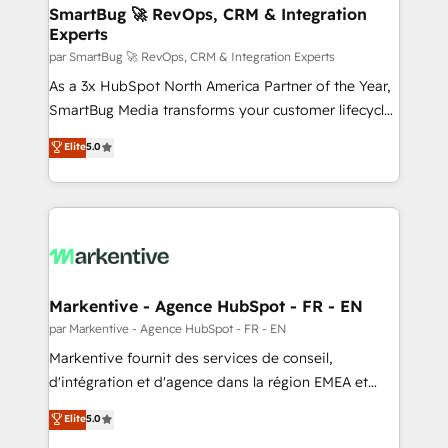
SmartBug 🚀 RevOps, CRM & Integration
Experts
par SmartBug 🚀 RevOps, CRM & Integration Experts
As a 3x HubSpot North America Partner of the Year,
SmartBug Media transforms your customer lifecycle
into a revenue engine. Our unified ecosystem
Elite
5.0
includes specialized divisions Globalia (AI &
Software) and Point Success Media (Paid Media),
making this the official home for all three brands. 🔄
Implementation & Integration - Seamless migrations
and system integrations powered by Globalia’s
technical development team. - 19 HubSpot-certified
trainers to drive platform adoption. 📈 Revenue
Markentive - Agence HubSpot - FR - EN
Generation - Full-funnel marketing and high-
par Markentive - Agence HubSpot - FR - EN
performance advertising via Point Success Media. -
Markentive fournit des services de conseil,
Expert deployment of Breeze AI and custom agents
d'intégration et d'agence dans la région EMEA et
to automate growth. 🏆 Elite Excellence - 8 platform
North America. Avec plus de 115 experts en
Elite
5.0
accreditations and deep HIPAA-compliance
marketing automation, Growth, Revops, CRM et
expertise. - A team of 250+ experts dedicated to