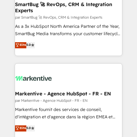
SmartBug 🚀 RevOps, CRM & Integration
Experts
par SmartBug 🚀 RevOps, CRM & Integration Experts
As a 3x HubSpot North America Partner of the Year,
SmartBug Media transforms your customer lifecycle
into a revenue engine. Our unified ecosystem
Elite
5.0
includes specialized divisions Globalia (AI &
Software) and Point Success Media (Paid Media),
making this the official home for all three brands. 🔄
Implementation & Integration - Seamless migrations
and system integrations powered by Globalia’s
technical development team. - 19 HubSpot-certified
trainers to drive platform adoption. 📈 Revenue
Markentive - Agence HubSpot - FR - EN
Generation - Full-funnel marketing and high-
par Markentive - Agence HubSpot - FR - EN
performance advertising via Point Success Media. -
Markentive fournit des services de conseil,
Expert deployment of Breeze AI and custom agents
d'intégration et d'agence dans la région EMEA et
to automate growth. 🏆 Elite Excellence - 8 platform
North America. Avec plus de 115 experts en
Elite
5.0
accreditations and deep HIPAA-compliance
marketing automation, Growth, Revops, CRM et
expertise. - A team of 250+ experts dedicated to