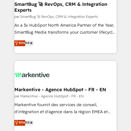
SmartBug 🚀 RevOps, CRM & Integration
Experts
par SmartBug 🚀 RevOps, CRM & Integration Experts
As a 3x HubSpot North America Partner of the Year,
SmartBug Media transforms your customer lifecycle
into a revenue engine. Our unified ecosystem
Elite
5.0
includes specialized divisions Globalia (AI &
Software) and Point Success Media (Paid Media),
making this the official home for all three brands. 🔄
Implementation & Integration - Seamless migrations
and system integrations powered by Globalia’s
technical development team. - 19 HubSpot-certified
trainers to drive platform adoption. 📈 Revenue
Markentive - Agence HubSpot - FR - EN
Generation - Full-funnel marketing and high-
par Markentive - Agence HubSpot - FR - EN
performance advertising via Point Success Media. -
Markentive fournit des services de conseil,
Expert deployment of Breeze AI and custom agents
d'intégration et d'agence dans la région EMEA et
to automate growth. 🏆 Elite Excellence - 8 platform
North America. Avec plus de 115 experts en
Elite
5.0
accreditations and deep HIPAA-compliance
marketing automation, Growth, Revops, CRM et
expertise. - A team of 250+ experts dedicated to