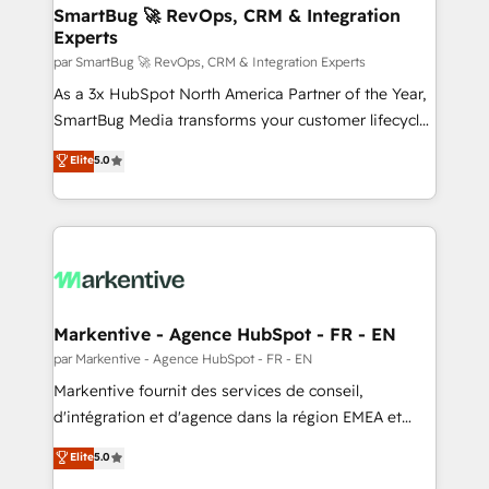
SmartBug 🚀 RevOps, CRM & Integration
Experts
par SmartBug 🚀 RevOps, CRM & Integration Experts
As a 3x HubSpot North America Partner of the Year,
SmartBug Media transforms your customer lifecycle
into a revenue engine. Our unified ecosystem
Elite
5.0
includes specialized divisions Globalia (AI &
Software) and Point Success Media (Paid Media),
making this the official home for all three brands. 🔄
Implementation & Integration - Seamless migrations
and system integrations powered by Globalia’s
technical development team. - 19 HubSpot-certified
trainers to drive platform adoption. 📈 Revenue
Markentive - Agence HubSpot - FR - EN
Generation - Full-funnel marketing and high-
par Markentive - Agence HubSpot - FR - EN
performance advertising via Point Success Media. -
Markentive fournit des services de conseil,
Expert deployment of Breeze AI and custom agents
d'intégration et d'agence dans la région EMEA et
to automate growth. 🏆 Elite Excellence - 8 platform
North America. Avec plus de 115 experts en
Elite
5.0
accreditations and deep HIPAA-compliance
marketing automation, Growth, Revops, CRM et
expertise. - A team of 250+ experts dedicated to