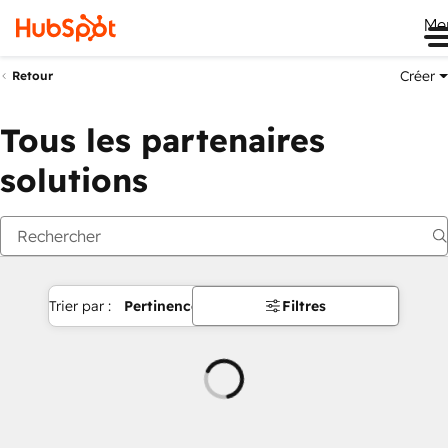
Me
Créer
Retour
Tous les partenaires
solutions
Trier par :
Pertinence
Filtres
Chargement
en
cours