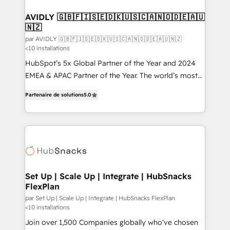
customers).
AVIDLY 🇬🇧🇫🇮🇸🇪🇩🇰🇺🇸🇨🇦🇳🇴🇩🇪🇦🇺
🇳🇿
par AVIDLY 🇬🇧🇫🇮🇸🇪🇩🇰🇺🇸🇨🇦🇳🇴🇩🇪🇦🇺🇳🇿
<10 installations
HubSpot’s 5x Global Partner of the Year and 2024
EMEA & APAC Partner of the Year. The world’s most
experienced and fully accredited HubSpot Solutions
Partenaire de solutions
5.0
Partner. 🚀 With 2,750+ HubSpot projects delivered
and 370+ specialists across EMEA, APAC and NAM,
we de-risk complex CRM programmes and
accelerate ROI across every HubSpot Hub. 🧭 From
multi-region migrations to AI-powered automation,
we turn complexity into clarity, human at global
scale. 🏆 HubSpot’s CEO called us “the partner of the
Set Up | Scale Up | Integrate | HubSnacks
FlexPlan
future.” Others agree it is proof of trust built through
measurable impact.
par Set Up | Scale Up | Integrate | HubSnacks FlexPlan
<10 installations
Join over 1,500 Companies globally who've chosen