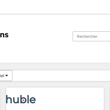
ons
Vous êtes actuellement sur
Page
Page
Page
Page
Page
Page
Page
Page
Page
Page
Page
iel