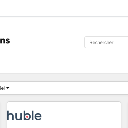
ons
Vous êtes actuellement sur
Page
Page
Page
Page
Page
Page
Page
Page
Page
Page
Page
iel