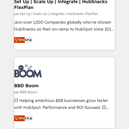
scale. 🏆 HubSpot’s CEO called us “the partner of the
Set Up | Scale Up | Integrate | HubSnacks
FlexPlan
future.” Others agree it is proof of trust built through
measurable impact.
par Set Up | Scale Up | Integrate | HubSnacks FlexPlan
Join over 1,500 Companies globally who've chosen
HubSnacks as their on-ramp to HubSpot since 2014
Simple pay-as-you-go plans that accelerate value...
Elite
4.9
1️⃣ Set Up | Onboarding New or Check-fixing existing
HubSpot portals 2️⃣ Scale Up | 100% HubSpot Task
Execution... Global 24/7 ... All Experts 3️⃣ Integrate |
your entire Tech Stack with Custom Integrations
Slash months from your API Integration project... ⬅️
Click "Contact Business" ⬅️ to access 150+ Kickstart
Integration templates that put HubSpot in the center
BBD Boom
of your tech stack, syncing... 🛍️ Shopify or
par BBD Boom
WooCommerce 💲 Stripe or Paypal 💰 Sage or
💥 Helping ambitious B2B businesses grow faster
Netsuite 🤖 Google or Microsoft ✍️ DocuSign or
with HubSpot. Performance and ROI focused. 💥
PandaDoc 🌐 Avalara or Quaderno HubSnacks holds
BBD Boom is the HubSpot partner that can help you
the rare Advanced "Custom Integrations"
Elite
5.0
to HubSpot Better. We work with your teams to
Accreditation, securely sync data across... 🔄 any
solve all your HubSpot challenges and improve user