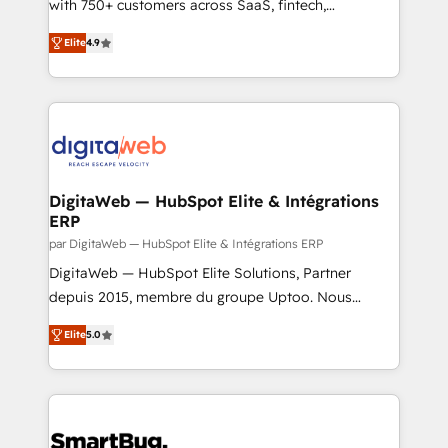
scalable revenue insights.
with 750+ customers across SaaS, fintech,
healthcare, real estate, and other industries. With
Elite
4.9
150+ HubSpot-certified experts, we deliver scalable
solutions to complex GTM and RevOps challenges.
Our Expertise 🔹 Onboarding & Implementation:
Accredited HubSpot Partner, ensuring smooth setup
tailored to your GTM motion. 🔹 Migrations: Move
from other CRMs to HubSpot without data loss or
downtime. 🔹 RevOps Strategy: Align teams,
DigitaWeb — HubSpot Elite & Intégrations
ERP
processes, and data to drive revenue efficiency. 🔹
Integrations: Connect HubSpot with your tech stack
par DigitaWeb — HubSpot Elite & Intégrations ERP
for better adoption. 🔹 Custom Solutions: Build
DigitaWeb — HubSpot Elite Solutions, Partner
tailored apps, workflows, and configurations. We are
depuis 2015, membre du groupe Uptoo. Nous
SOC 2 Type II and ISO 27001 certified, reinforcing
aidons les ETI et PME B2B à unifier Marketing,
Elite
5.0
our commitment to data security and compliance. At
Ventes et Service sur HubSpot grâce à la Revenue
OneMetric, we help revenue teams focus on the
Architecture : alignement des équipes, pipeline
OneMetric that matters most: revenue.
prévisible, croissance mesurable. 🔌 Intégrations
complexes : ERP (Divalto, Sage X3, Cegid, Pennylane,
Dynamics..), VOIP (Aircall, Ringover, Modjo), Shopify,