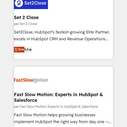
services are offered in both English & French.
design, implement, and optimise HubSpot so it
actually drives revenue, not just reports on it. Our
services include: - Choosing the right HubSpot
Set 2 Close
package for your business - Full CRM, Marketing, and
par Set 2 Close
Sales Hub implementations - Custom dashboards
Set2Close, HubSpot’s fastest-growing Elite Partner,
and reporting - Workflow automation and data
excels in HubSpot CRM and Revenue Operations
clean-up - Sales enablement and team training -
(RevOps) services to boost B2B sales and growth.
Ongoing optimisation and RevOps support Based in
Elite
5.0
As a top HubSpot Elite Partner, we specialize in
Leeds and London, we partner with SMEs across the
custom HubSpot CRM solutions. Our experts design,
UK who are ready to turn HubSpot into the growth
implement, and optimize systems to enhance user
engine it’s meant to be.
experience, functionality, and adoption across sales,
marketing, and service teams. From setup to
refinement, we streamline workflows, improve lead
management, and speed up deal closures. With 500+
Fast Slow Motion: Experts in HubSpot &
Salesforce
projects completed, our Agile approach ensures your
HubSpot CRM drives measurable results. Our
par Fast Slow Motion: Experts in HubSpot & Salesforce
RevOps services align your sales, marketing, and
Fast Slow Motion helps growing businesses
customer success teams for peak performance. We
implement HubSpot the right way from day one —