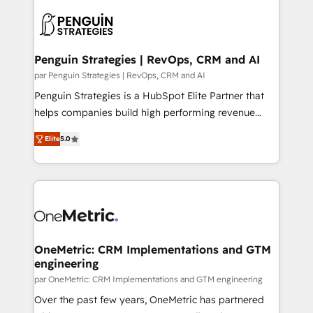
that include new HubSpot implementations,
stratégie. Et 43% ne maîtrisent même pas leurs
migrations from other platforms, systems
données. C'est le paradoxe français : conscience
integration, extensibility, custom development, and
totale, action nulle. La solution s'appelle l'Entreprise
ongoing RevOps support.
Augmentée. Ce n'est pas une entreprise qui utilise
Penguin Strategies | RevOps, CRM and AI
l'IA. C'est une organisation qui a réussi la symbiose
par Penguin Strategies | RevOps, CRM and AI
entre l'expertise humaine et l'intelligence artificielle.
Penguin Strategies is a HubSpot Elite Partner that
Pas pour remplacer l'humain, mais pour l'augmenter.
helps companies build high performing revenue
Chez Ideagency, nous accompagnons cette
operations across complex sales cycles, multi
transformation. D'abord les fondations : des
Elite
5.0
system environments and global SaaS or
données unifiées, des processus alignés. Ensuite
manufacturing teams. Trusted by leading enterprises
l'augmentation : l'IA là où elle crée de la valeur. Et
and fast growing scale ups including Sony, Rapyd,
surtout : l'humain qui reste au centre. Parce que la
Fiverr, XM Cyber, Bridgepointe Technologies, EMA
vraie performance vient de l'intérieur. Act Inside.
Design Automation and Uptive. 📊 RevOps & data
Stand Out.
architecture 🔗 CRM migrations & End to end
integrations 🤖 AI workflows & enrichment 📘 Team
OneMetric: CRM Implementations and GTM
engineering
enablement & company-wide adoption We create
HubSpot environments that teams use with
par OneMetric: CRM Implementations and GTM engineering
confidence and that leadership can rely on for
Over the past few years, OneMetric has partnered