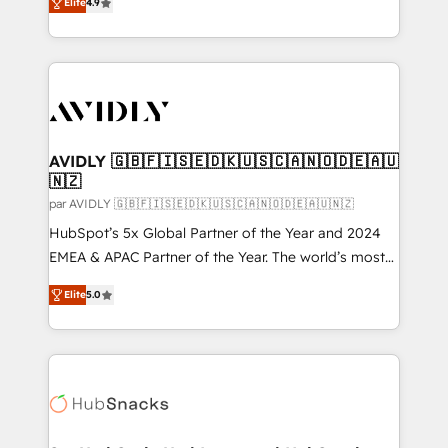
accreditations and deep HIPAA-compliance
Elite
4.9
marketing automation, Growth, Revops, CRM et
expertise. - A team of 250+ experts dedicated to
webdesign. Markentive is both a consulting firm, a
your resilient growth.
digital agency and an integrator. With over 115
experts in marketing automation, growth, revops,
CRM and webdesign (We focus on EMEA - USA
customers).
AVIDLY 🇬🇧🇫🇮🇸🇪🇩🇰🇺🇸🇨🇦🇳🇴🇩🇪🇦🇺
🇳🇿
par AVIDLY 🇬🇧🇫🇮🇸🇪🇩🇰🇺🇸🇨🇦🇳🇴🇩🇪🇦🇺🇳🇿
HubSpot’s 5x Global Partner of the Year and 2024
EMEA & APAC Partner of the Year. The world’s most
experienced and fully accredited HubSpot Solutions
Elite
5.0
Partner. 🚀 With 2,750+ HubSpot projects delivered
and 370+ specialists across EMEA, APAC and NAM,
we de-risk complex CRM programmes and
accelerate ROI across every HubSpot Hub. 🧭 From
multi-region migrations to AI-powered automation,
we turn complexity into clarity, human at global