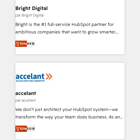
Award 🏆2020 Elite Solutions Partner 🏆2019
Bright Digital
Integrations HubSpot Impact Award 🏆2019
par Bright Digital
Marketing Enablement HubSpot Impact Award 🏆
Bright is the #1 full-service HubSpot partner for
2018 Website Design HubSpot Impact Award 🏆2017
ambitious companies that want to grow smarter.
Website Design HubSpot Impact Award 🏆2016
From HubSpot onboarding, to training, from
Growth-Driven Design Agency of the Year 🏆2016
Elite
4.9
developing a new website to lead generation and
Sales Enablement HubSpot Impact Award 🏆2015
digital marketing; we do it all (and with great
Growth-Driven Design Agency of the Year 🏆2015
results)! In short, our services include: - HubSpot
Became the 5th Agency to reach Diamond 🏆2014
consultancy: onboarding, training, data migration -
HubSpot COS Performance Award 🏆2014 HubSpot
HubSpot development: websites, custom modules,
COS Design Award 🏆2013 HubSpot Marketplace
integrations - Marketing & sales solutions: digital
Provider of the Year 🏆2011 Became a HubSpot
marketing, advertising, campaigns, content and
accelant
Partner 📆Founded in 1997
design We connect people, data and technology to
par accelant
improve customer experiences. With our bright
We don’t just architect your HubSpot system—we
people, exciting ideas and can-do mentality, we
transform the way your team does business. As an
ensure revenue growth on a daily basis. So tell us
Elite HubSpot Solutions Partner, we specialize in
your challenge; our passionate and growth driven
Elite
5.0
creating tailored, end-to-end CRM solutions that
team of 100+ experts is ready for you! Driving digital
accelerate growth, improve operational efficiency,