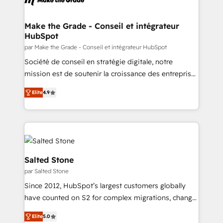
de la productivité des équipes Notre équipe de 30
consultants certifiés HubSpot aborde chaque projet
avec un engagement total, alignant processus
Make the Grade - Conseil et intégrateur
HubSpot
métiers et technologie, et guidant vos équipes à
travers le changement, tout en centrant vos objectifs
par Make the Grade - Conseil et intégrateur HubSpot
d’entreprise. Grâce à une méthodologie éprouvée
Société de conseil en stratégie digitale, notre
auprès de plus de 400 clients, nous comprenons
mission est de soutenir la croissance des entreprises
rapidement vos enjeux et intégrons parfaitement
B2B à travers l’acquisition de nouveaux clients,
Elite
4.9
HubSpot dans votre organisation. Pour toute
l'intégration CRM et le développement des revenus
question technique ou besoin de structuration de
auprès de vos comptes existants. En France et à
votre projet HubSpot, contactez notre équipe pour
l'international, nous travaillons avec des ETI
un échange dédié.
ambitieuses, des grands groupes voulant aller au-
delà d’une simple transformation digitale et des
startups florissantes. Nos 3 grandes expertises sont :
Salted Stone
➤ L’intégration de CRM et de méthodologie RevOps
par Salted Stone
pour aligner les équipes marketing, commerciales et
Since 2012, HubSpot’s largest customers globally
support client (data migration, synchronisation API,
have counted on S2 for complex migrations, change
audit et maintenance) ➤ La création de sites internet
management, systems integration, and creative
de conversion qui transforment les visiteurs en
Elite
5.0
solutions that deliver measurable impact and