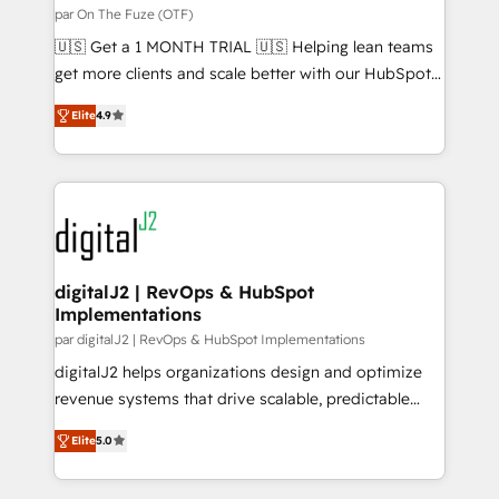
ABM, AEO, SEO, & paid media. 👩‍💻Web Design:
par On The Fuze (OTF)
Build high-performing websites with UX, messaging,
🇺🇸 Get a 1 MONTH TRIAL 🇺🇸 Helping lean teams
& conversion strategy that drive results. 🤖AI
get more clients and scale better with our HubSpot
Strategy: Activate Breeze Agents, configure HubSpot
Consulting & 'Done For You' Services. 🚀 Who We
AI, & maximize AEO with tailored AI services. 🧩
Elite
4.9
Work With 🚀 We help lean, growing companies: -
Integrations: Extend HubSpot with custom
Win more business - Reduce no-shows - Improve
integrations, hosting, & maintenance.
lead & deal conversion rates - Scale with less
headcount ...by using HubSpot's full capabilities. 🤓
What do you get? 🤓 Our client's are too busy to
learn the ins-and-outs of HubSpot. We give you a
Personal Consultant + Tech Team to handle the
digitalJ2 | RevOps & HubSpot
Implementations
heavy lifting of mapping out AND building your ideal
system. + Get best practices and 'don't know what
par digitalJ2 | RevOps & HubSpot Implementations
you don't know' recommendations to maximize
digitalJ2 helps organizations design and optimize
conversions! OTF is an Elite Partner (top 1% of
revenue systems that drive scalable, predictable
6,500+ Partners) and was named 2023 HubSpot
growth. As a triple-accredited HubSpot Solutions
Elite
5.0
Partner of the Year 💥 Trusted by 2,500+ companies
Partner, we specialize in both strategic RevOps
to help them scale and close more business, by
planning and hands-on technical execution - building