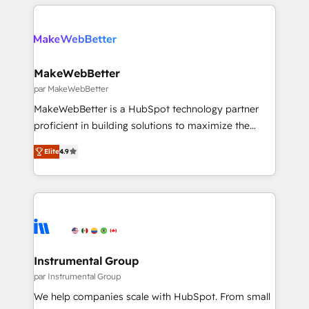
using HubSpot (the right way). ⭐️ Here's more info:
the operational foundation companies need to
www.onthefuze.com/hubspot-admin Contact us to
thrive. Industries we specialize in: - Manufacturing -
learn more!
Healthcare - Financial Services - Managed IT (MSP) -
Franchises - Professional Services - And more! How
we help: ✔️ Full HubSpot implementations and portal
MakeWebBetter
optimization ✔️ Data migrations, CRM architecture,
par MakeWebBetter
and reporting foundations ✔️ Custom integrations
MakeWebBetter is a HubSpot technology partner
and workflow automation ✔️ User adoption
proficient in building solutions to maximize the
programs, training, and enablement Through project-
operational efficiency of HubSpot. The fastest-
based engagements and ongoing RevOps
Elite
4.9
growing tech-enabler & facilitator, MakeWebBetter,
partnerships, we guide organizations through the
hands you the blend of HubSpot expertise &
revenue maturity model - delivering the right
eminent solutions & integrations. Trust us to
improvements at the right time so operations
streamline your HubSpot experience. 🚀HubSpot
evolve strategically and sustainably as the business
Elite Partners with 10+ years of HubSpot experience
grows.
🤝HubSpot Premier Integration partner 🤝Google
Premier Partner 2023 🌟5 HubSpot Accreditations 🌟
Instrumental Group
Won HubSpot Theme Challenge 2021 🌟INBOUND’19
par Instrumental Group
HubSpot Rising Star Why us? Harnessing the full
We help companies scale with HubSpot. From small
potential of the powerful HubSpot CRM. ✔️A team of