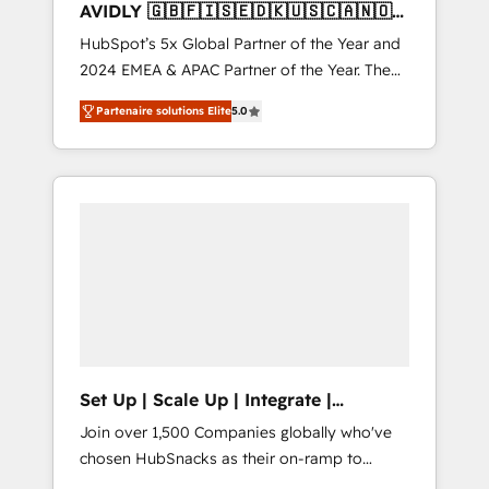
AVIDLY 🇬🇧🇫🇮🇸🇪🇩🇰🇺🇸🇨🇦🇳🇴
🇩🇪🇦🇺🇳🇿
HubSpot’s 5x Global Partner of the Year and
2024 EMEA & APAC Partner of the Year. The
world’s most experienced and fully
Partenaire solutions Elite
5.0
accredited HubSpot Solutions Partner. 🚀
With 2,750+ HubSpot projects delivered and
370+ specialists across EMEA, APAC and NAM,
we de-risk complex CRM programmes and
accelerate ROI across every HubSpot Hub. 🧭
From multi-region migrations to AI-powered
automation, we turn complexity into clarity,
human at global scale. 🏆 HubSpot’s CEO
called us “the partner of the future.” Others
agree it is proof of trust built through
measurable impact.
Set Up | Scale Up | Integrate |
HubSnacks FlexPlan
Join over 1,500 Companies globally who've
chosen HubSnacks as their on-ramp to
HubSpot since 2014 Simple pay-as-you-go