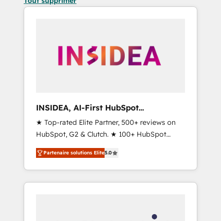
Tout supprimer
INSIDEA, AI-First HubSpot
Onboarding & RevOps
★ Top-rated Elite Partner, 500+ reviews on
HubSpot, G2 & Clutch. ★ 100+ HubSpot
Certified Experts & Trainers across the team
Partenaire solutions Elite
5.0
★ 1,500+ implementations across five
continents ★ AI-First, RevOps-led,
Onboarding obsessed ★ Company of the
Year 2024/25 INSIDEA helps growing
companies turn HubSpot into a revenue
engine. We onboard your team, migrate your