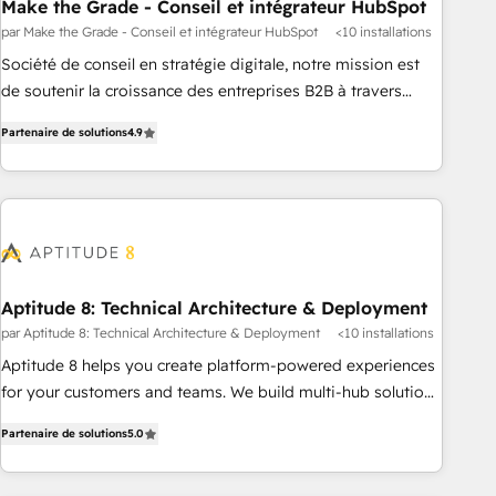
Make the Grade - Conseil et intégrateur HubSpot
par Make the Grade - Conseil et intégrateur HubSpot
<10 installations
Société de conseil en stratégie digitale, notre mission est
de soutenir la croissance des entreprises B2B à travers
l’acquisition de nouveaux clients, l'intégration CRM et le
Partenaire de solutions
4.9
développement des revenus auprès de vos comptes
existants. En France et à l'international, nous travaillons
avec des ETI ambitieuses, des grands groupes voulant aller
au-delà d’une simple transformation digitale et des startups
florissantes. Nos 3 grandes expertises sont : ➤ L’intégration
de CRM et de méthodologie RevOps pour aligner les
équipes marketing, commerciales et support client (data
Aptitude 8: Technical Architecture & Deployment
migration, synchronisation API, audit et maintenance) ➤ La
par Aptitude 8: Technical Architecture & Deployment
<10 installations
création de sites internet de conversion qui transforment
Aptitude 8 helps you create platform-powered experiences
les visiteurs en opportunités d'affaires ➤ La mise en place
for your customers and teams. We build multi-hub solutions
de stratégies d'acquisition marketing (SEO, SEA, inbound,
and orchestrate operations across your entire tech stack.
automatisation marketing, ABM, IA, emailing) Informations
Partenaire de solutions
5.0
Aptitude 8 is trusted by top brands such as Lenovo,
clés : - 10 ans d'expérience - 100+ intégrations CRM
Bluetooth, International Sports Sciences Association, SXSW,
HubSpot réussies - 40 experts conseil - 150 certifications