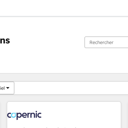
ons
Vous êtes actuellement sur
Page
Page
Page
Page
Page
Page
Page
Page
Page
Page
Page
iel