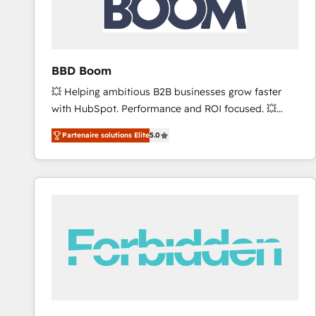
future.” Others agree it is proof of trust built through
measurable impact.
BBD Boom
💥 Helping ambitious B2B businesses grow faster
with HubSpot. Performance and ROI focused. 💥
BBD Boom is the HubSpot partner that can help you
Partenaire solutions Elite
5.0
to HubSpot Better. We work with your teams to
solve all your HubSpot challenges and improve user
adoption, sales process and marketing results.
Services 📚 Onboarding your team to HubSpot for
the first time 🔧 Designing and optimising your
HubSpot set-up for better results 🌐 Website design
and build using HubSpot 🔌 Integrating HubSpot
with other systems 🎓 Training your teams to be
HubSpot pros 📊 Lead generation services using
HubSpot Why us? - SIX HubSpot Accreditations -
awarded by HubSpot after a rigorous process for