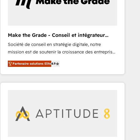
Make the Grade - Conseil et intégrateur
HubSpot
Société de conseil en stratégie digitale, notre
mission est de soutenir la croissance des entreprises
B2B à travers l’acquisition de nouveaux clients,
Partenaire solutions Elite
4.9
l'intégration CRM et le développement des revenus
auprès de vos comptes existants. En France et à
l'international, nous travaillons avec des ETI
ambitieuses, des grands groupes voulant aller au-
delà d’une simple transformation digitale et des
startups florissantes. Nos 3 grandes expertises sont :
➤ L’intégration de CRM et de méthodologie RevOps
pour aligner les équipes marketing, commerciales et
support client (data migration, synchronisation API,
audit et maintenance) ➤ La création de sites internet