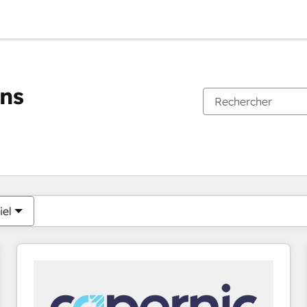
ons
Vous êtes actuellement sur
Page
Page
Page
Page
Page
Page
Page
Page
Page
Page
Page
iel