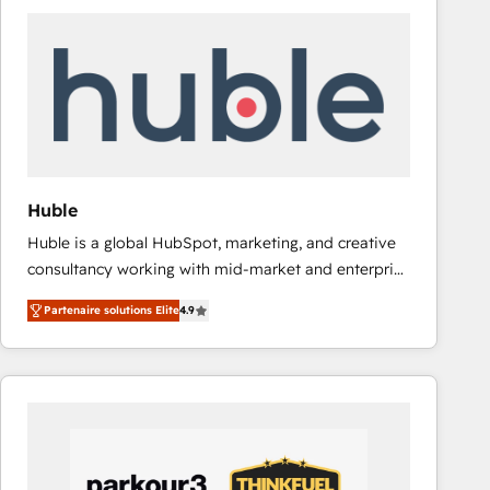
experts in marketing automation, growth, revops,
CRM and webdesign (We focus on EMEA - USA
customers).
Huble
Huble is a global HubSpot, marketing, and creative
consultancy working with mid-market and enterprise
businesses. We go beyond implementation, shaping
Partenaire solutions Elite
4.9
the strategy, processes, and teams that turn
HubSpot into a genuine growth engine. Named
HubSpot's Global Partner of the Year in 2024,
consistently ranked among their top 5 partners
worldwide, and with over 15 years in the ecosystem,
Huble has built a track record that speaks for itself.
One company, one operating model, delivering