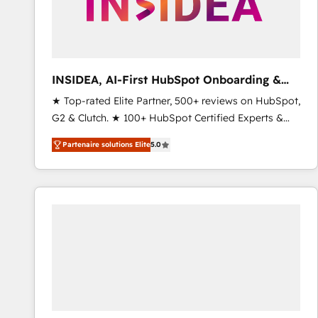
INSIDEA, AI-First HubSpot Onboarding &
RevOps
★ Top-rated Elite Partner, 500+ reviews on HubSpot,
G2 & Clutch. ★ 100+ HubSpot Certified Experts &
Trainers across the team ★ 1,500+ implementations
Partenaire solutions Elite
5.0
across five continents ★ AI-First, RevOps-led,
Onboarding obsessed ★ Company of the Year
2024/25 INSIDEA helps growing companies turn
HubSpot into a revenue engine. We onboard your
team, migrate your data, and build AI-powered
workflows that drive adoption from week one, in
your time zone. What we do ➤ Onboarding: Live in
weeks, with workflows built around your business,
not a template. ➤ Migration: Move from any legacy
CRM. Zero downtime, full data integrity. ➤