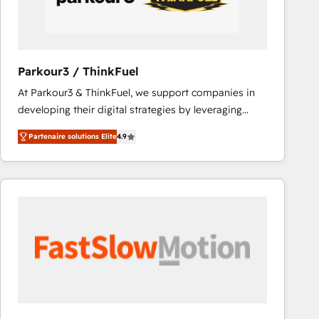
across offices and consulting teams in the UK, USA,
Canada, Germany, France, Belgium, Singapore, and
South Africa. Certified compliant with ISO/IEC
27001:2022 and ISO 9001:2015 across all seven
Parkour3 / ThinkFuel
international offices and 175+ employees.
At Parkour3 & ThinkFuel, we support companies in
developing their digital strategies by leveraging
technologies and automating their marketing and
Partenaire solutions Elite
4.9
sales processes to generate growth. Our offer spans
from Strategy to Operations. We specialize in CRM
onboarding and implementation, web design, sales
& marketing automation, and digital marketing. With
extensive experience working with tech companies
and manufacturers since 2002, we are committed to
empowering our clients and developing their
autonomy. Get to grips with HubSpot through
guided implementation and seamless integration of
the CRM platform into your digital ecosystem. Would
you like support in deploying your inbound