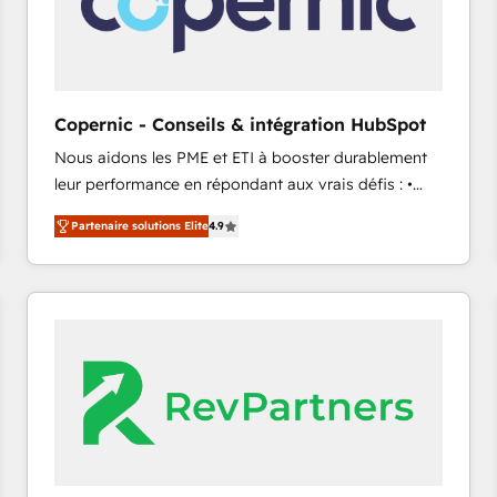
Copernic - Conseils & intégration HubSpot
Nous aidons les PME et ETI à booster durablement
leur performance en répondant aux vrais défis : •
Intégration de HubSpot avec d’autres outils (ERP,
Partenaire solutions Elite
4.9
téléphonie, etc.) • Alignement des équipes grâce à un
outil et des données partagées • Amélioration de la
collecte et de l’analyse des données pour des
décisions éclairées • Optimisation de l’efficacité et
de la productivité des équipes Notre équipe de 30
consultants certifiés HubSpot aborde chaque projet
avec un engagement total, alignant processus
métiers et technologie, et guidant vos équipes à
travers le changement, tout en centrant vos objectifs
d’entreprise. Grâce à une méthodologie éprouvée