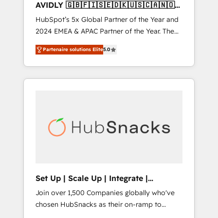
AVIDLY 🇬🇧🇫🇮🇸🇪🇩🇰🇺🇸🇨🇦🇳🇴
🇩🇪🇦🇺🇳🇿
HubSpot’s 5x Global Partner of the Year and
2024 EMEA & APAC Partner of the Year. The
world’s most experienced and fully
Partenaire solutions Elite
5.0
accredited HubSpot Solutions Partner. 🚀
With 2,750+ HubSpot projects delivered and
370+ specialists across EMEA, APAC and NAM,
we de-risk complex CRM programmes and
accelerate ROI across every HubSpot Hub. 🧭
From multi-region migrations to AI-powered
automation, we turn complexity into clarity,
human at global scale. 🏆 HubSpot’s CEO
called us “the partner of the future.” Others
agree it is proof of trust built through
measurable impact.
Set Up | Scale Up | Integrate |
HubSnacks FlexPlan
Join over 1,500 Companies globally who've
chosen HubSnacks as their on-ramp to
HubSpot since 2014 Simple pay-as-you-go