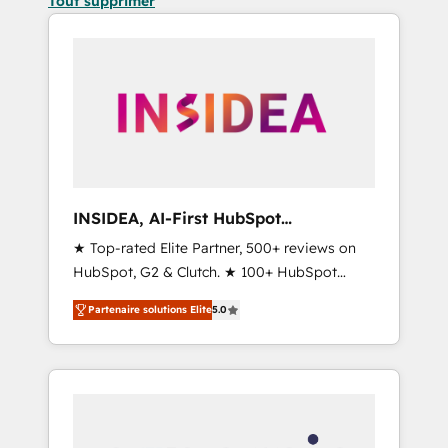
Tout supprimer
INSIDEA, AI-First HubSpot
Onboarding & RevOps
★ Top-rated Elite Partner, 500+ reviews on
HubSpot, G2 & Clutch. ★ 100+ HubSpot
Certified Experts & Trainers across the team
Partenaire solutions Elite
5.0
★ 1,500+ implementations across five
continents ★ AI-First, RevOps-led,
Onboarding obsessed ★ Company of the
Year 2024/25 INSIDEA helps growing
companies turn HubSpot into a revenue
engine. We onboard your team, migrate your