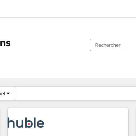
ons
Vous êtes actuellement sur
Page
Page
Page
Page
Page
Page
Page
Page
Page
Page
Page
iel