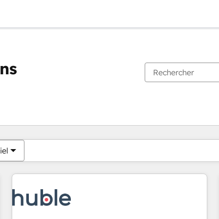
ons
Vous êtes actuellement sur
Page
Page
Page
Page
Page
Page
Page
Page
Page
Page
Page
iel