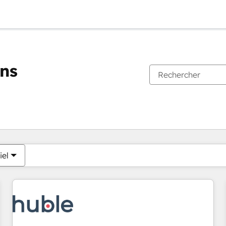
ons
Vous êtes actuellement sur
Page
Page
Page
Page
Page
Page
Page
Page
Page
Page
Page
iel