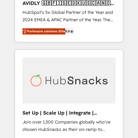
AVIDLY 🇬🇧🇫🇮🇸🇪🇩🇰🇺🇸🇨🇦🇳🇴
🇩🇪🇦🇺🇳🇿
HubSpot’s 5x Global Partner of the Year and
2024 EMEA & APAC Partner of the Year. The
world’s most experienced and fully
Partenaire solutions Elite
5.0
accredited HubSpot Solutions Partner. 🚀
With 2,750+ HubSpot projects delivered and
370+ specialists across EMEA, APAC and NAM,
we de-risk complex CRM programmes and
accelerate ROI across every HubSpot Hub. 🧭
From multi-region migrations to AI-powered
automation, we turn complexity into clarity,
human at global scale. 🏆 HubSpot’s CEO
called us “the partner of the future.” Others
agree it is proof of trust built through
measurable impact.
Set Up | Scale Up | Integrate |
HubSnacks FlexPlan
Join over 1,500 Companies globally who've
chosen HubSnacks as their on-ramp to
HubSpot since 2014 Simple pay-as-you-go