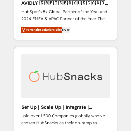
AVIDLY 🇬🇧🇫🇮🇸🇪🇩🇰🇺🇸🇨🇦🇳🇴
🇩🇪🇦🇺🇳🇿
HubSpot’s 5x Global Partner of the Year and
2024 EMEA & APAC Partner of the Year. The
world’s most experienced and fully
Partenaire solutions Elite
5.0
accredited HubSpot Solutions Partner. 🚀
With 2,750+ HubSpot projects delivered and
370+ specialists across EMEA, APAC and NAM,
we de-risk complex CRM programmes and
accelerate ROI across every HubSpot Hub. 🧭
From multi-region migrations to AI-powered
automation, we turn complexity into clarity,
human at global scale. 🏆 HubSpot’s CEO
called us “the partner of the future.” Others
agree it is proof of trust built through
measurable impact.
Set Up | Scale Up | Integrate |
HubSnacks FlexPlan
Join over 1,500 Companies globally who've
chosen HubSnacks as their on-ramp to
HubSpot since 2014 Simple pay-as-you-go