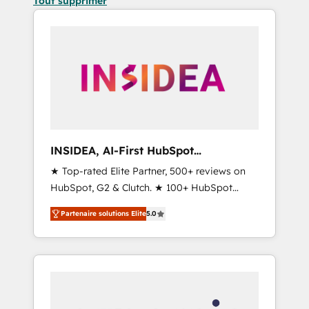
Tout supprimer
INSIDEA, AI-First HubSpot
Onboarding & RevOps
★ Top-rated Elite Partner, 500+ reviews on
HubSpot, G2 & Clutch. ★ 100+ HubSpot
Certified Experts & Trainers across the team
Partenaire solutions Elite
5.0
★ 1,500+ implementations across five
continents ★ AI-First, RevOps-led,
Onboarding obsessed ★ Company of the
Year 2024/25 INSIDEA helps growing
companies turn HubSpot into a revenue
engine. We onboard your team, migrate your