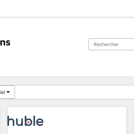
ons
Vous êtes actuellement sur
Page
Page
Page
Page
Page
Page
Page
Page
Page
Page
Page
iel