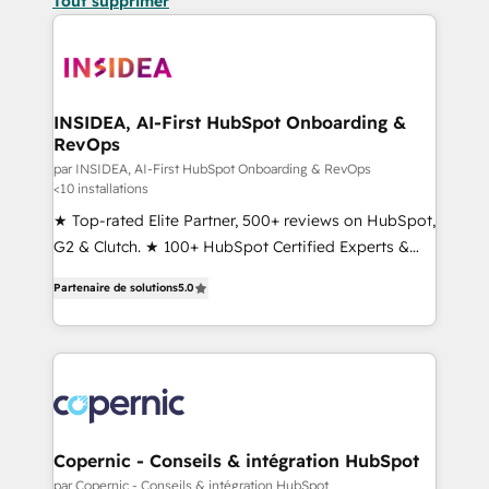
Tout supprimer
INSIDEA, AI-First HubSpot Onboarding &
RevOps
par INSIDEA, AI-First HubSpot Onboarding & RevOps
<10 installations
★ Top-rated Elite Partner, 500+ reviews on HubSpot,
G2 & Clutch. ★ 100+ HubSpot Certified Experts &
Trainers across the team ★ 1,500+ implementations
Partenaire de solutions
5.0
across five continents ★ AI-First, RevOps-led,
Onboarding obsessed ★ Company of the Year
2024/25 INSIDEA helps growing companies turn
HubSpot into a revenue engine. We onboard your
team, migrate your data, and build AI-powered
workflows that drive adoption from week one, in
your time zone. What we do ➤ Onboarding: Live in
Copernic - Conseils & intégration HubSpot
weeks, with workflows built around your business,
par Copernic - Conseils & intégration HubSpot