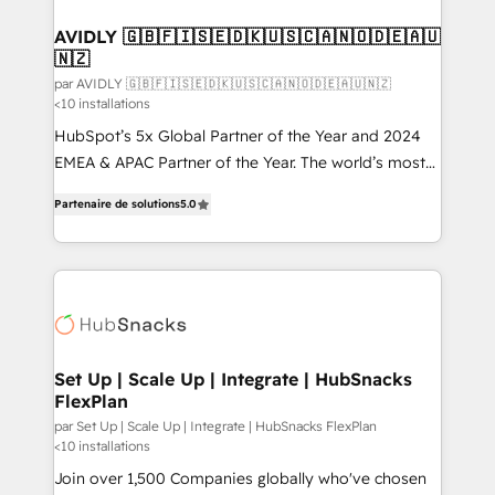
customers).
AVIDLY 🇬🇧🇫🇮🇸🇪🇩🇰🇺🇸🇨🇦🇳🇴🇩🇪🇦🇺
🇳🇿
par AVIDLY 🇬🇧🇫🇮🇸🇪🇩🇰🇺🇸🇨🇦🇳🇴🇩🇪🇦🇺🇳🇿
<10 installations
HubSpot’s 5x Global Partner of the Year and 2024
EMEA & APAC Partner of the Year. The world’s most
experienced and fully accredited HubSpot Solutions
Partenaire de solutions
5.0
Partner. 🚀 With 2,750+ HubSpot projects delivered
and 370+ specialists across EMEA, APAC and NAM,
we de-risk complex CRM programmes and
accelerate ROI across every HubSpot Hub. 🧭 From
multi-region migrations to AI-powered automation,
we turn complexity into clarity, human at global
scale. 🏆 HubSpot’s CEO called us “the partner of the
Set Up | Scale Up | Integrate | HubSnacks
FlexPlan
future.” Others agree it is proof of trust built through
measurable impact.
par Set Up | Scale Up | Integrate | HubSnacks FlexPlan
<10 installations
Join over 1,500 Companies globally who've chosen