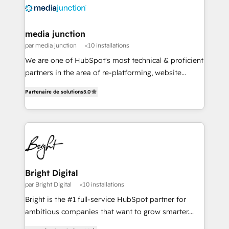
requirement). ✔️Helped over 25,000+ customers so
far with our HubSpot solutions. ✔️Bespoke apps &
on-demand bundle services. Connect with us today!
media junction
par media junction
<10 installations
We are one of HubSpot's most technical & proficient
partners in the area of re-platforming, website
design & development. We specialize in multi-hub
Partenaire de solutions
5.0
implementations for mid-market & enterprise
companies. We are woman-owned, powered by
coffee, and we ❤️ dogs. We produce award-winning
work for our clients. 🏆2023 Technical Expertise
Impact Award 🏆2022 Technical Expertise Impact
Award 🏆2022 Platform Migration Excellence Impact
Award 🏆2020 Elite Solutions Partner 🏆2019
Bright Digital
Integrations HubSpot Impact Award 🏆2019
par Bright Digital
<10 installations
Marketing Enablement HubSpot Impact Award 🏆
Bright is the #1 full-service HubSpot partner for
2018 Website Design HubSpot Impact Award 🏆2017
ambitious companies that want to grow smarter.
Website Design HubSpot Impact Award 🏆2016
From HubSpot onboarding, to training, from