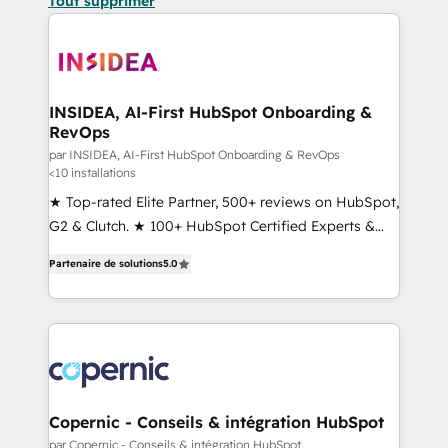
Tout supprimer
INSIDEA, AI-First HubSpot Onboarding &
RevOps
par INSIDEA, AI-First HubSpot Onboarding & RevOps
<10 installations
★ Top-rated Elite Partner, 500+ reviews on HubSpot,
G2 & Clutch. ★ 100+ HubSpot Certified Experts &
Trainers across the team ★ 1,500+ implementations
Partenaire de solutions
5.0
across five continents ★ AI-First, RevOps-led,
Onboarding obsessed ★ Company of the Year
2024/25 INSIDEA helps growing companies turn
HubSpot into a revenue engine. We onboard your
team, migrate your data, and build AI-powered
workflows that drive adoption from week one, in
your time zone. What we do ➤ Onboarding: Live in
Copernic - Conseils & intégration HubSpot
weeks, with workflows built around your business,
par Copernic - Conseils & intégration HubSpot