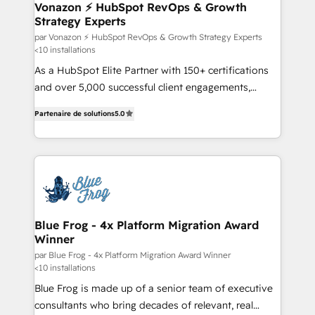
strategies that deliver impactful results. Our mission
Vonazon ⚡ HubSpot RevOps & Growth
Strategy Experts
is to empower you to unlock HubSpot’s full potential
—faster. Through expert training, unmatched
par Vonazon ⚡ HubSpot RevOps & Growth Strategy Experts
<10 installations
responsiveness, and ongoing support, we equip
As a HubSpot Elite Partner with 150+ certifications
your team to adopt new systems with confidence
and over 5,000 successful client engagements,
and achieve a unified, data-driven approach to
Vonazon turns marketing complexity into
customer engagement.
Partenaire de solutions
5.0
measurable, scalable growth. From onboarding to
enterprise-grade campaigns, our in-house team
builds scalable strategies that drive long-term
revenue. ⚙️ HubSpot Integration & Optimization •
Seamless CRM, CMS, and automation setup •
Complex platform migrations and data cleanups •
Custom APIs and third-party integrations 📈 End-to-
Blue Frog - 4x Platform Migration Award
Winner
End Revenue Acceleration • Lifecycle marketing and
pipeline growth programs • Sales enablement tools
par Blue Frog - 4x Platform Migration Award Winner
<10 installations
and CRM optimization • Retention strategies with
Blue Frog is made up of a senior team of executive
customer journey mapping 🏅 Elite-Level HubSpot
consultants who bring decades of relevant, real
Execution • 750+ onboardings and 2,000+