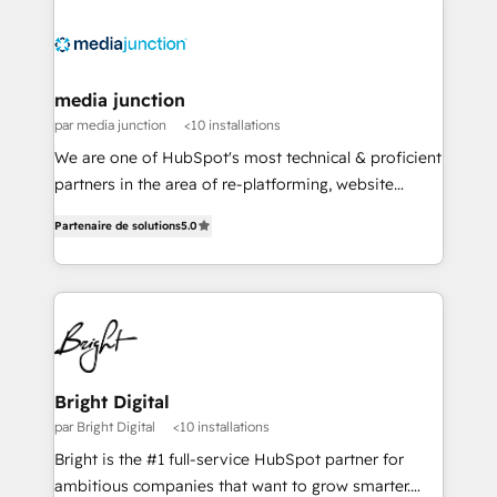
Manager); and Fixed Project Cost (as per
requirement). ✔️Helped over 25,000+ customers so
far with our HubSpot solutions. ✔️Bespoke apps &
on-demand bundle services. Connect with us today!
media junction
par media junction
<10 installations
We are one of HubSpot's most technical & proficient
partners in the area of re-platforming, website
design & development. We specialize in multi-hub
Partenaire de solutions
5.0
implementations for mid-market & enterprise
companies. We are woman-owned, powered by
coffee, and we ❤️ dogs. We produce award-winning
work for our clients. 🏆2023 Technical Expertise
Impact Award 🏆2022 Technical Expertise Impact
Award 🏆2022 Platform Migration Excellence Impact
Award 🏆2020 Elite Solutions Partner 🏆2019
Bright Digital
Integrations HubSpot Impact Award 🏆2019
par Bright Digital
<10 installations
Marketing Enablement HubSpot Impact Award 🏆
Bright is the #1 full-service HubSpot partner for
2018 Website Design HubSpot Impact Award 🏆2017
ambitious companies that want to grow smarter.