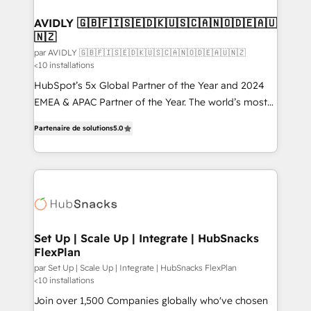
customers).
AVIDLY 🇬🇧🇫🇮🇸🇪🇩🇰🇺🇸🇨🇦🇳🇴🇩🇪🇦🇺
🇳🇿
par AVIDLY 🇬🇧🇫🇮🇸🇪🇩🇰🇺🇸🇨🇦🇳🇴🇩🇪🇦🇺🇳🇿
<10 installations
HubSpot’s 5x Global Partner of the Year and 2024
EMEA & APAC Partner of the Year. The world’s most
experienced and fully accredited HubSpot Solutions
Partenaire de solutions
5.0
Partner. 🚀 With 2,750+ HubSpot projects delivered
and 370+ specialists across EMEA, APAC and NAM,
we de-risk complex CRM programmes and
accelerate ROI across every HubSpot Hub. 🧭 From
multi-region migrations to AI-powered automation,
we turn complexity into clarity, human at global
scale. 🏆 HubSpot’s CEO called us “the partner of the
Set Up | Scale Up | Integrate | HubSnacks
FlexPlan
future.” Others agree it is proof of trust built through
measurable impact.
par Set Up | Scale Up | Integrate | HubSnacks FlexPlan
<10 installations
Join over 1,500 Companies globally who've chosen