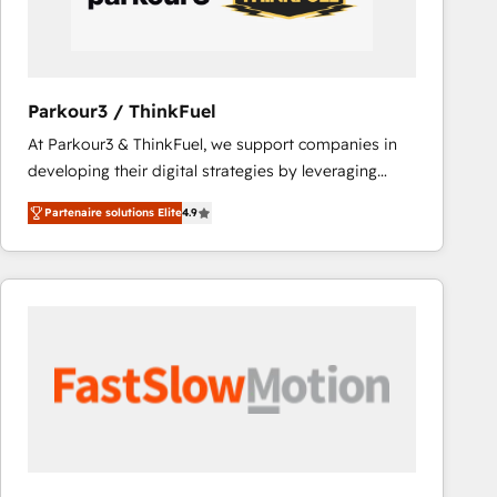
across offices and consulting teams in the UK, USA,
Canada, Germany, France, Belgium, Singapore, and
South Africa. Certified compliant with ISO/IEC
27001:2022 and ISO 9001:2015 across all seven
Parkour3 / ThinkFuel
international offices and 175+ employees.
At Parkour3 & ThinkFuel, we support companies in
developing their digital strategies by leveraging
technologies and automating their marketing and
Partenaire solutions Elite
4.9
sales processes to generate growth. Our offer spans
from Strategy to Operations. We specialize in CRM
onboarding and implementation, web design, sales
& marketing automation, and digital marketing. With
extensive experience working with tech companies
and manufacturers since 2002, we are committed to
empowering our clients and developing their
autonomy. Get to grips with HubSpot through
guided implementation and seamless integration of
the CRM platform into your digital ecosystem. Would
you like support in deploying your inbound