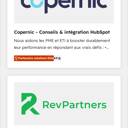
Copernic - Conseils & intégration HubSpot
Nous aidons les PME et ETI à booster durablement
leur performance en répondant aux vrais défis : •
Intégration de HubSpot avec d’autres outils (ERP,
Partenaire solutions Elite
4.9
téléphonie, etc.) • Alignement des équipes grâce à un
outil et des données partagées • Amélioration de la
collecte et de l’analyse des données pour des
décisions éclairées • Optimisation de l’efficacité et
de la productivité des équipes Notre équipe de 30
consultants certifiés HubSpot aborde chaque projet
avec un engagement total, alignant processus
métiers et technologie, et guidant vos équipes à
travers le changement, tout en centrant vos objectifs
d’entreprise. Grâce à une méthodologie éprouvée