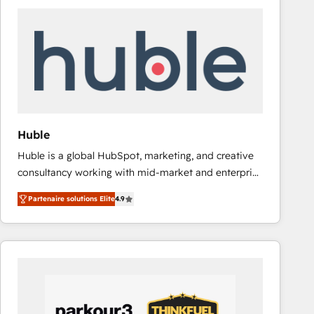
experts in marketing automation, growth, revops,
CRM and webdesign (We focus on EMEA - USA
customers).
Huble
Huble is a global HubSpot, marketing, and creative
consultancy working with mid-market and enterprise
businesses. We go beyond implementation, shaping
Partenaire solutions Elite
4.9
the strategy, processes, and teams that turn
HubSpot into a genuine growth engine. Named
HubSpot's Global Partner of the Year in 2024,
consistently ranked among their top 5 partners
worldwide, and with over 15 years in the ecosystem,
Huble has built a track record that speaks for itself.
One company, one operating model, delivering