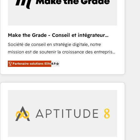
Make the Grade - Conseil et intégrateur
HubSpot
Société de conseil en stratégie digitale, notre
mission est de soutenir la croissance des entreprises
B2B à travers l’acquisition de nouveaux clients,
Partenaire solutions Elite
4.9
l'intégration CRM et le développement des revenus
auprès de vos comptes existants. En France et à
l'international, nous travaillons avec des ETI
ambitieuses, des grands groupes voulant aller au-
delà d’une simple transformation digitale et des
startups florissantes. Nos 3 grandes expertises sont :
➤ L’intégration de CRM et de méthodologie RevOps
pour aligner les équipes marketing, commerciales et
support client (data migration, synchronisation API,
audit et maintenance) ➤ La création de sites internet