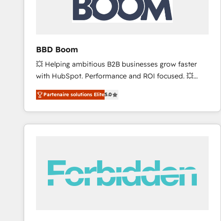
future.” Others agree it is proof of trust built through
measurable impact.
BBD Boom
💥 Helping ambitious B2B businesses grow faster
with HubSpot. Performance and ROI focused. 💥
BBD Boom is the HubSpot partner that can help you
Partenaire solutions Elite
5.0
to HubSpot Better. We work with your teams to
solve all your HubSpot challenges and improve user
adoption, sales process and marketing results.
Services 📚 Onboarding your team to HubSpot for
the first time 🔧 Designing and optimising your
HubSpot set-up for better results 🌐 Website design
and build using HubSpot 🔌 Integrating HubSpot
with other systems 🎓 Training your teams to be
HubSpot pros 📊 Lead generation services using
HubSpot Why us? - SIX HubSpot Accreditations -
awarded by HubSpot after a rigorous process for