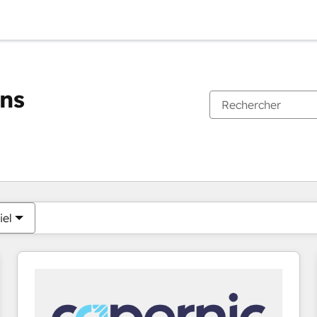
ons
Vous êtes actuellement sur
Page
Page
Page
Page
Page
Page
Page
Page
Page
Page
Page
iel