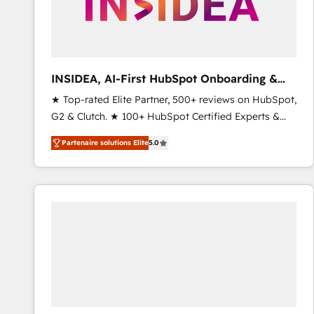
INSIDEA, AI-First HubSpot Onboarding &
RevOps
★ Top-rated Elite Partner, 500+ reviews on HubSpot,
G2 & Clutch. ★ 100+ HubSpot Certified Experts &
Trainers across the team ★ 1,500+ implementations
Partenaire solutions Elite
5.0
across five continents ★ AI-First, RevOps-led,
Onboarding obsessed ★ Company of the Year
2024/25 INSIDEA helps growing companies turn
HubSpot into a revenue engine. We onboard your
team, migrate your data, and build AI-powered
workflows that drive adoption from week one, in
your time zone. What we do ➤ Onboarding: Live in
weeks, with workflows built around your business,
not a template. ➤ Migration: Move from any legacy
CRM. Zero downtime, full data integrity. ➤