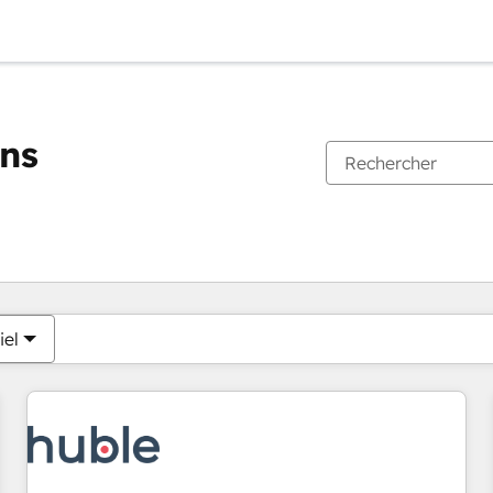
ons
Vous êtes actuellement sur
Page
Page
Page
Page
Page
Page
Page
Page
Page
Page
Page
iel