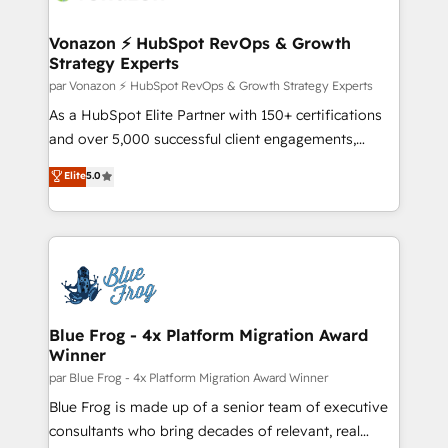
understand your unique needs, crafting custom
strategies that deliver impactful results. Our mission
Vonazon ⚡ HubSpot RevOps & Growth
Strategy Experts
is to empower you to unlock HubSpot’s full potential
—faster. Through expert training, unmatched
par Vonazon ⚡ HubSpot RevOps & Growth Strategy Experts
responsiveness, and ongoing support, we equip
As a HubSpot Elite Partner with 150+ certifications
your team to adopt new systems with confidence
and over 5,000 successful client engagements,
and achieve a unified, data-driven approach to
Vonazon turns marketing complexity into
Elite
5.0
customer engagement.
measurable, scalable growth. From onboarding to
enterprise-grade campaigns, our in-house team
builds scalable strategies that drive long-term
revenue. ⚙️ HubSpot Integration & Optimization •
Seamless CRM, CMS, and automation setup •
Complex platform migrations and data cleanups •
Custom APIs and third-party integrations 📈 End-to-
Blue Frog - 4x Platform Migration Award
Winner
End Revenue Acceleration • Lifecycle marketing and
pipeline growth programs • Sales enablement tools
par Blue Frog - 4x Platform Migration Award Winner
and CRM optimization • Retention strategies with
Blue Frog is made up of a senior team of executive
customer journey mapping 🏅 Elite-Level HubSpot
consultants who bring decades of relevant, real