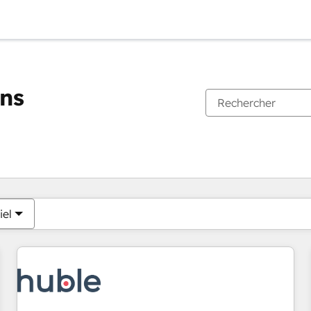
ons
Vous êtes actuellement sur
Page
Page
Page
Page
Page
Page
Page
Page
Page
Page
Page
iel