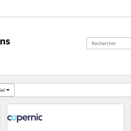
ons
Vous êtes actuellement sur
Page
Page
Page
Page
Page
Page
Page
Page
Page
Page
Page
iel