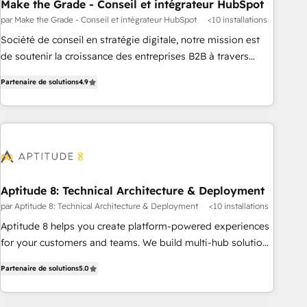
Make the Grade - Conseil et intégrateur HubSpot
par Make the Grade - Conseil et intégrateur HubSpot
<10 installations
Société de conseil en stratégie digitale, notre mission est
de soutenir la croissance des entreprises B2B à travers
l’acquisition de nouveaux clients, l'intégration CRM et le
Partenaire de solutions
4.9
développement des revenus auprès de vos comptes
existants. En France et à l'international, nous travaillons
avec des ETI ambitieuses, des grands groupes voulant aller
au-delà d’une simple transformation digitale et des startups
florissantes. Nos 3 grandes expertises sont : ➤ L’intégration
de CRM et de méthodologie RevOps pour aligner les
équipes marketing, commerciales et support client (data
Aptitude 8: Technical Architecture & Deployment
migration, synchronisation API, audit et maintenance) ➤ La
par Aptitude 8: Technical Architecture & Deployment
<10 installations
création de sites internet de conversion qui transforment
Aptitude 8 helps you create platform-powered experiences
les visiteurs en opportunités d'affaires ➤ La mise en place
for your customers and teams. We build multi-hub solutions
de stratégies d'acquisition marketing (SEO, SEA, inbound,
and orchestrate operations across your entire tech stack.
automatisation marketing, ABM, IA, emailing) Informations
Partenaire de solutions
5.0
Aptitude 8 is trusted by top brands such as Lenovo,
clés : - 10 ans d'expérience - 100+ intégrations CRM
Bluetooth, International Sports Sciences Association, SXSW,
HubSpot réussies - 40 experts conseil - 150 certifications