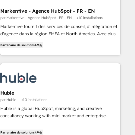
RevOps Strategy: Align teams, processes, and data to drive
revenue efficiency. 🔹 Integrations: Connect HubSpot with
Markentive - Agence HubSpot - FR - EN
your tech stack for better adoption. 🔹 Custom Solutions:
par Markentive - Agence HubSpot - FR - EN
<10 installations
Build tailored apps, workflows, and configurations. We are
Markentive fournit des services de conseil, d'intégration et
SOC 2 Type II and ISO 27001 certified, reinforcing our
d'agence dans la région EMEA et North America. Avec plus
commitment to data security and compliance. At OneMetric,
de 115 experts en marketing automation, Growth, Revops,
we help revenue teams focus on the OneMetric that matters
Partenaire de solutions
4.9
CRM et webdesign. Markentive is both a consulting firm, a
most: revenue.
digital agency and an integrator. With over 115 experts in
marketing automation, growth, revops, CRM and webdesign
(We focus on EMEA - USA customers).
Huble
par Huble
<10 installations
Huble is a global HubSpot, marketing, and creative
consultancy working with mid-market and enterprise
businesses. We go beyond implementation, shaping the
strategy, processes, and teams that turn HubSpot into a
Partenaire de solutions
4.9