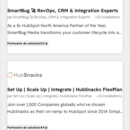
SmartBug 🚀 RevOps, CRM & Integration Experts
par SmartBug 🚀 RevOps, CRM & Integration Experts
<10 installations
As a 3x HubSpot North America Partner of the Year,
SmartBug Media transforms your customer lifecycle into a
revenue engine. Our unified ecosystem includes specialized
Partenaire de solutions
5.0
divisions Globalia (AI & Software) and Point Success Media
(Paid Media), making this the official home for all three
brands. 🔄 Implementation & Integration - Seamless
migrations and system integrations powered by Globalia’s
technical development team. - 19 HubSpot-certified trainers
to drive platform adoption. 📈 Revenue Generation - Full-
funnel marketing and high-performance advertising via
Set Up | Scale Up | Integrate | HubSnacks FlexPlan
Point Success Media. - Expert deployment of Breeze AI and
par Set Up | Scale Up | Integrate | HubSnacks FlexPlan
<10 installations
custom agents to automate growth. 🏆 Elite Excellence - 8
Join over 1,500 Companies globally who've chosen
platform accreditations and deep HIPAA-compliance
HubSnacks as their on-ramp to HubSpot since 2014 Simple
expertise. - A team of 250+ experts dedicated to your
pay-as-you-go plans that accelerate value... 1️⃣ Set Up |
resilient growth.
Onboarding New or Check-fixing existing HubSpot portals
Partenaire de solutions
4.9