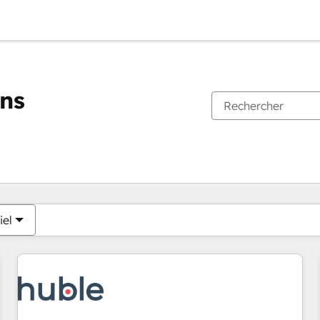
ons
Vous êtes actuellement sur
Page
Page
Page
Page
Page
Page
Page
Page
Page
Page
Page
iel