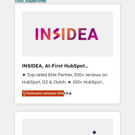
Tout supprimer
INSIDEA, AI-First HubSpot
Onboarding & RevOps
★ Top-rated Elite Partner, 500+ reviews on
HubSpot, G2 & Clutch. ★ 100+ HubSpot
Certified Experts & Trainers across the team
Partenaire solutions Elite
5.0
★ 1,500+ implementations across five
continents ★ AI-First, RevOps-led,
Onboarding obsessed ★ Company of the
Year 2024/25 INSIDEA helps growing
companies turn HubSpot into a revenue
engine. We onboard your team, migrate your