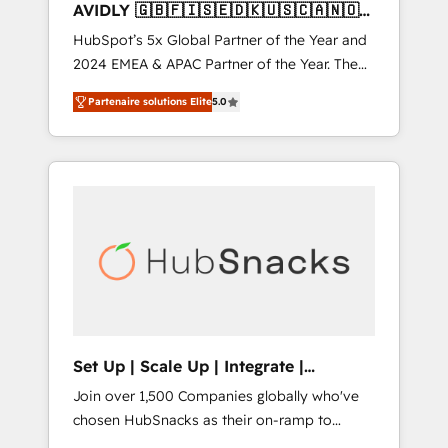
AVIDLY 🇬🇧🇫🇮🇸🇪🇩🇰🇺🇸🇨🇦🇳🇴
🇩🇪🇦🇺🇳🇿
HubSpot’s 5x Global Partner of the Year and
2024 EMEA & APAC Partner of the Year. The
world’s most experienced and fully
Partenaire solutions Elite
5.0
accredited HubSpot Solutions Partner. 🚀
With 2,750+ HubSpot projects delivered and
370+ specialists across EMEA, APAC and NAM,
we de-risk complex CRM programmes and
accelerate ROI across every HubSpot Hub. 🧭
From multi-region migrations to AI-powered
automation, we turn complexity into clarity,
human at global scale. 🏆 HubSpot’s CEO
called us “the partner of the future.” Others
agree it is proof of trust built through
measurable impact.
Set Up | Scale Up | Integrate |
HubSnacks FlexPlan
Join over 1,500 Companies globally who've
chosen HubSnacks as their on-ramp to
HubSpot since 2014 Simple pay-as-you-go