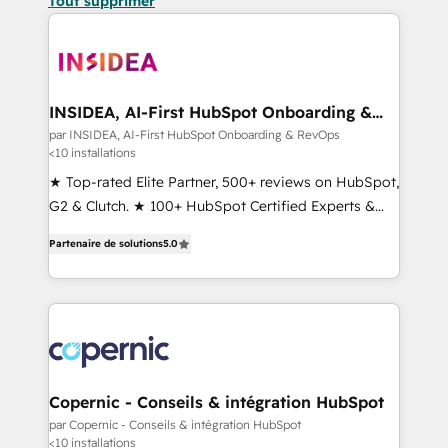
Tout supprimer
INSIDEA, AI-First HubSpot Onboarding &
RevOps
par INSIDEA, AI-First HubSpot Onboarding & RevOps
<10 installations
★ Top-rated Elite Partner, 500+ reviews on HubSpot,
G2 & Clutch. ★ 100+ HubSpot Certified Experts &
Trainers across the team ★ 1,500+ implementations
Partenaire de solutions
5.0
across five continents ★ AI-First, RevOps-led,
Onboarding obsessed ★ Company of the Year
2024/25 INSIDEA helps growing companies turn
HubSpot into a revenue engine. We onboard your
team, migrate your data, and build AI-powered
workflows that drive adoption from week one, in
your time zone. What we do ➤ Onboarding: Live in
Copernic - Conseils & intégration HubSpot
weeks, with workflows built around your business,
par Copernic - Conseils & intégration HubSpot
<10 installations
not a template. ➤ Migration: Move from any legacy